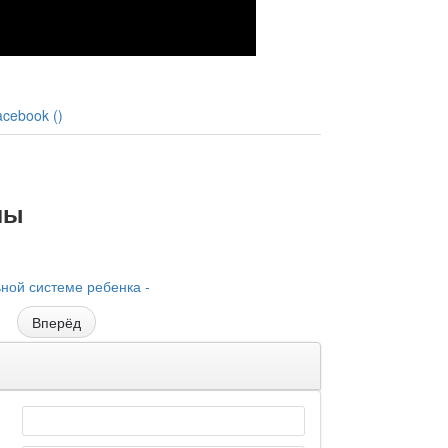
acebook (
)
лы
ной системе ребенка -
Вперёд