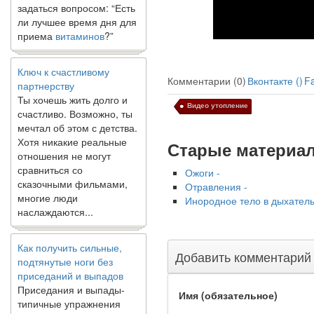
ли лучшее время дня для
приема
витаминов
?”
Ключ к счастливому
партнерству
Комментарии (0)
Вконтакте (
)
F
Ты хочешь жить долго и
счастливо. Возможно, ты
Видео утопление
мечтал об этом с детства.
Хотя никакие реальные
Старые материа
отношения не могут
сравниться со
Ожоги -
сказочными фильмами,
Отравления -
многие люди
Инородное тело в дыхатель
наслаждаются...
Как получить сильные,
подтянутые ноги без
Добавить комментарий
приседаний и выпадов
Приседания и выпады-
типичные упражнения
Имя (обязательное)
для укрепления мышц