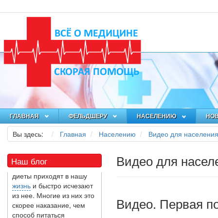
локдауна?
Это странная ситуация:
вы соблюдали все меры
предосторожности
COVID-19 (вы почти все
время дома), но, тем не
менее, вы каким-то
образом простудились.
Вы можете задаться...
5 причин обратить
ГЛАВНАЯ
ФЕЛЬДШЕРУ
НАСЕЛЕНИЮ
НО
внимание на
средиземноморскую
Вы здесь:
Главная
Населению
Видео для населени
диету
Как
диетолог
, я вижу, что
Видео для насел
многие причудливые
Наш блог
диеты приходят в нашу
жизнь
и быстро исчезают
из нее. Многие из них это
скорее наказание, чем
Видео. Первая п
способ питаться
правильно и влиять на...