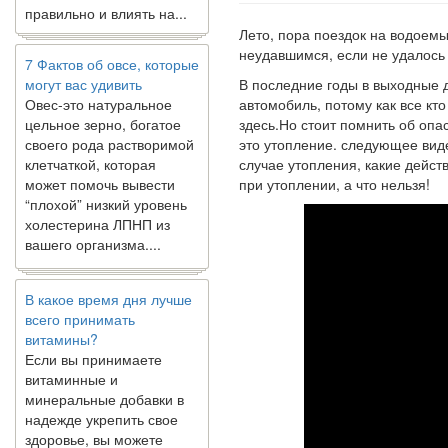
Лето,
пора поездок на водоемы.
7 Фактов об овсе, которые
неудавшимся, если не удалось о
могут вас удивить
В последние годы в выходные 
Овес-это натуральное
автомобиль, потому как все кт
цельное зерно, богатое
здесь.Но стоит помнить об опас
своего рода растворимой
это утопление. следующее виде
клетчаткой, которая
случае утопления, какие дейст
может помочь вывести
при утоплении, а что нельзя!
“плохой” низкий уровень
холестерина ЛПНП из
вашего организма....
В какое время дня лучше
всего принимать
витамины?
Если вы принимаете
витаминные и
минеральные добавки в
надежде укрепить свое
здоровье, вы можете
задаться вопросом: “Есть