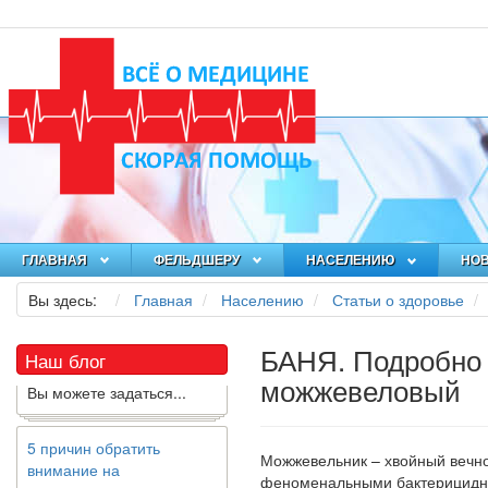
Как я заболел во время
локдауна?
Это странная ситуация:
вы соблюдали все меры
ГЛАВНАЯ
ФЕЛЬДШЕРУ
НАСЕЛЕНИЮ
НО
предосторожности
COVID-19 (вы почти все
Вы здесь:
Главная
Населению
Статьи о здоровье
время дома), но, тем не
менее, вы каким-то
БАНЯ. Подробно 
образом простудились.
Наш блог
Вы можете задаться...
можжевеловый
5 причин обратить
внимание на
Можжевельник – хвойный вечно
средиземноморскую
феноменальными бактерицидным