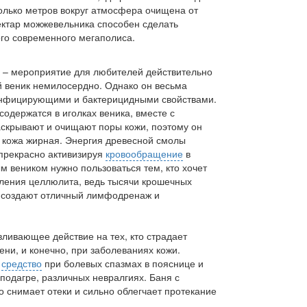
колько метров вокруг атмосфера очищена от
ектар можжевельника способен сделать
го современного мегаполиса.
 – мероприятие для любителей действительно
 веник немилосердно. Однако он весьма
зинфицирующими и бактерицидными свойствами.
одержатся в иголках веника, вместе с
аскрывают и очищают поры кожи, поэтому он
о кожа жирная. Энергия древесной смолы
 прекрасно активизируя
кровообращение
в
веником нужно пользоваться тем, кто хочет
вления целлюлита, ведь тысячи крошечных
, создают отличный лимфодренаж и
ливающее действие на тех, кто страдает
ни, и конечно, при заболеваниях кожи.
е
средство
при болевых спазмах в пояснице и
 подагре, различных невралгиях. Баня с
снимает отеки и сильно облегчает протекание