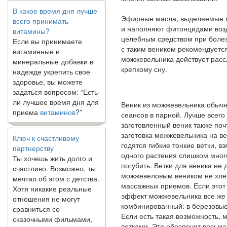
В какое время дня лучше
всего принимать
Эфирные масла, выделяемые 
витамины?
и наполняют фитонцидами воз
Если вы принимаете
целебным средством при болезн
витаминные и
с таким веником рекомендуется
минеральные добавки в
можжевельника действует расс
надежде укрепить свое
крепкому сну.
здоровье, вы можете
задаться вопросом: “Есть
ли лучшее время дня для
Веник из можжевельника обычно
приема
витаминов
?”
сеансов в парной. Лучше всего 
заготовленный веник также поч
Ключ к счастливому
заготовка можжевельника на ве
партнерству
годятся гибкие тонкие ветки, вз
Ты хочешь жить долго и
одного растения слишком много
счастливо. Возможно, ты
погубить. Ветки для веника н
мечтал об этом с детства.
можжевеловым веником не хлещ
Хотя никакие реальные
массажных приемов. Если этот
отношения не могут
эффект можжевельника все же 
сравниться со
комбинированный: в березовые
сказочными фильмами,
Если есть такая возможность,
многие люди
ветками. Это обеспечит весьм