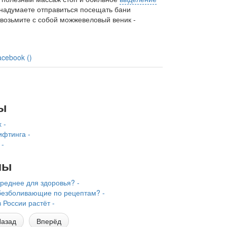
 надумаете отправиться посещать бани
 возьмите с собой можжевеловый веник -
acebook (
)
ы
 -
ифтинга -
 -
лы
вреднее для здоровья? -
безболивающие по рецептам? -
 России растёт -
азад
Вперёд