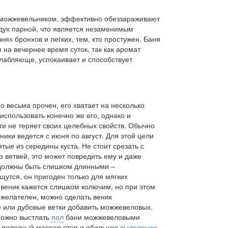
можжевельником, эффективно обеззараживают
дух парной, что является незаменимым
ях бронхов и легких, тем, кто простужен. Баня
 на вечернее время суток, так как аромат
лабляюще, успокаивает и способствует
 весьма прочен, его хватает на несколько
использовать конечно же его, однако и
ти не теряет своих целебных свойств. Обычно
ники ведется с июня по август. Для этой цели
ятые из середины куста. Не стоит срезать с
 ветвей, это может повредить ему и даже
е должны быть слишком длинными –
утся, он пригоден только для мягких
 веник кажется слишком колючим, но при этом
желателен, можно сделать веник
 или дубовые ветки добавить можжевеловых.
 можно выстлать
пол
бани можжевеловыми
а полезный массаж стоп и обильное
выделение