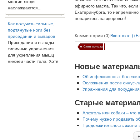
наслаждаются...
эфирного масла. Так что, если
Екатеринубрга, то непременно
попаритесь на здоровье!
Как получить сильные,
подтянутые ноги без
приседаний и выпадов
Комментарии (0)
Вконтакте (
)
F
Приседания и выпады-
типичные упражнения
баня польза
для укрепления мышц
нижней части тела. Хотя
они чрезвычайно
Новые материал
распространены, они не
могут быть безопасным
Об инфекционных болезнях
вариантом для всех.
Осложнения после синус-л
Некоторые...
Упражнения для похудения
Старые материа
Создана программа
предсказывающая смерть
Алкоголь или собаки – что 
человека с точностью
Почему нужно продавать о
90%
Продолжительность жизни в
Н