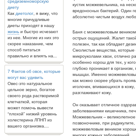
диету
кустик можжевельника, на нес
Как
диетолог
, я вижу, что
вредоносных бактерий. Один г
многие причудливые
абсолютно чистым воздух любо
диеты приходят в нашу
жизнь
и быстро исчезают
Баня с можжевеловым веником
из нее. Многие из них это
острых ощущений. Жалит такой
скорее наказание, чем
полезен, так как обладает де
способ питаться
Смолистые вещества, которые с
правильно и влиять на...
микроуколами хвои, отлично р
особенно хорош для тех, у ког
7 Фактов об овсе, которые
глубоко проникает в организм,
могут вас удивить
мышцах. Именно можжевеловым 
Овес-это натуральное
как можно скорее убрать проя
цельное зерно, богатое
иголочек, впивающихся в кожу
своего рода растворимой
разглаживают кожу.
клетчаткой, которая
может помочь вывести
Он оказывает отличное оздорав
“плохой” низкий уровень
заболеваниями кишечника, пече
холестерина ЛПНП из
Можжевельник – великолепно
вашего организма....
позвоночнике, при радикулите,
можжевеловым веником хорошо 
многих кожных заболеваний.