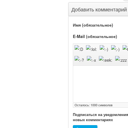
Добавить комментарий
Имя (обязательное)
E-Mail (обязательное)
Ученые из
Стэнфордского
университета
разработали программу
предсказывающую
смерть человека с
высокой точностью.
Зарплата врачей в 2018
году превысит средний
доход россиян в два раза
Осталось:
1000
символов
Подписаться на уведомления
новых комментариях