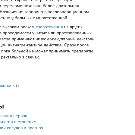
м переломе показана более длительная
Назначения гепарина в послеопераци­онном
бенно у больных с множественной
 с высоким риском
кровотечения
из дру­гих
 проходимости ушитых или проте­зированных
метра применяют низкомо­лекулярный декстран.
ий антиагре-гантное действие. Сразу после
, пока больной не может принимать препараты
 ректально в свечах.
acebook (
)
ы
вания нервов -
логия и строение -
и сосудов и прогноз -