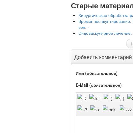
Старые материа
Хирургическая обработка р
Временное шунтирование. 
вен. -
Эндоваскулярное лечение. 
Ученые из
Н
Стэнфордского
университета
Добавить комментарий
разработали программу
предсказывающую
смерть человека с
Имя (обязательное)
высокой точностью.
E-Mail (обязательное)
Зарплата врачей в 2018
году превысит средний
доход россиян в два раза