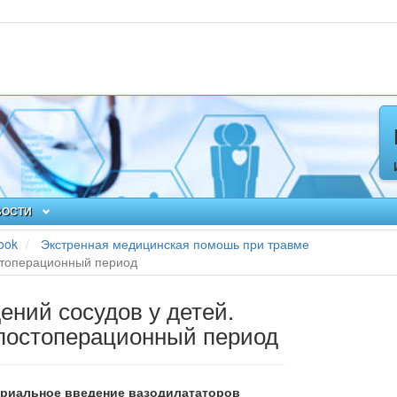
ВОСТИ
ook
Экстренная медицинская помошь при травме
стоперационный период
ений сосудов у детей.
постоперационный период
ериальное введение вазодилататоров