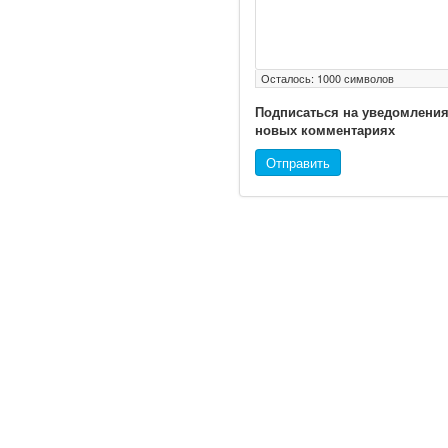
Глава Минздрава РФ
Вероника Скворцова
Осталось:
1000
символов
опровергла сообщение о
падении доходов
Подписаться на уведомления
медицинских работников
новых комментариях
в ближайшие годы. Она
Отправить
заявила об этом на
встрече с журналистами
ведущих...
Местная анестезия
развивает
кардиотоксичность
© 2010 - 2021 / 03-Ektb.ru
Сайт о 