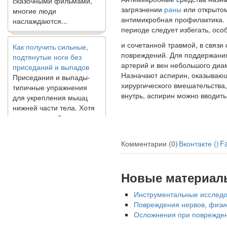
многие люди
загрязнении
раны
или открыто
наслаждаются...
антимикробная профилактика. 
периоде следует избегать, осо
Как получить сильные,
и сочетанной травмой, в связи
подтянутые ноги без
повреждений. Для поддержания
приседаний и выпадов
артерий и вен небольшого диа
Приседания и выпады-
Назначают аспирин, оказывающ
типичные упражнения
хирургического вмешательства
для укрепления мышц
внутрь, аспирин можно вво­дить
нижней части тела. Хотя
они чрезвычайно
распространены, они не
могут быть безопасным
вариантом для всех.
Комментарии (0)
Вконтакте (
)
F
Некоторые...
Новые материал
Создана программа
предсказывающая смерть
Инструментальные исследо
человека с точностью
Повреждения нервов, физио
90%
Осложнения при повреждени