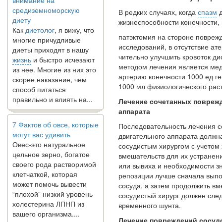
средиземноморскую
диету
В редких случаях, когда
спазм
д
Как
диетолог
, я вижу, что
жизнеспособности конечности,
многие причудливые
патэктомия на стороне повреж
диеты приходят в нашу
исследований, в отсутствие ат
жизнь
и быстро исчезают
чительно улучшить кровоток д
из нее. Многие из них это
методом лечения является ме
скорее наказание, чем
артерию конечности 1000 ед ге
способ питаться
1000 мл физиологического раст
правильно и влиять на...
Лечение сочетанных повреж
аппарата
7 Фактов об овсе, которые
могут вас удивить
Последовательность лечения с
Овес-это натуральное
двигательного аппарата должн
цельное зерно, богатое
сосудистым хирургом с учетом
своего рода растворимой
вмешательств для их устранен
клетчаткой, которая
или вывиха и необходимости з
может помочь вывести
репозиции лучше сначала выпо
“плохой” низкий уровень
сосуда, а затем продолжить вм
холестерина ЛПНП из
сосудистый хирург должен сле
вашего организма....
временного шунта.
Лечение повреждений сосудо