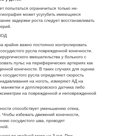
т попытаться ограничиться только не-
нгиография может усугубить имеющие­ся
ание задержки роста следует восста­навливать
терий.
ИОД
а крайне важно постоянно контролиро­вать
 сосудистого русла поврежденной конечности.
ирургического вмешатель­ства у больного с
овать пульс на перифе­рических артериях как
енной конечно­сти. В таких случаях для оценки
х сосуди­стого русла определяют скорость
надав­ливания на ноготь, измеряют АД на
 манжетки и допплеровского датчика либо
оксиметрии на поврежденной и неповрежденной
ности способствует уменьшению отека,
 Чтобы избежать движений ко­нечности,
нию сосудистого шва, про­водят
ной.
чают по крайней мере на 3 сут. При