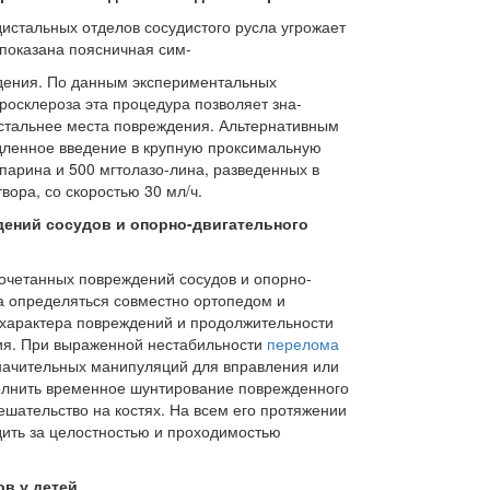
истальных отделов сосудистого русла угрожает
 показана поясничная сим-
дения. По данным экспериментальных
еросклероза эта процедура позволяет зна­
истальнее места повреждения. Альтер­нативным
дленное введение в крупную проксимальную
парина и 500 мгтолазо-лина, разведенных в
вора, со скоростью 30 мл/ч.
дений сосудов и опорно-двигательного
очетанных повреждений сосудов и опор­но-
а определяться совместно ортопедом и
 характера повреждений и продолжи­тельности
ия. При выраженной нестаби­льности
перелома
начительных манипу­ляций для вправления или
лнить време­нное шунтирование поврежденного
еша­тельство на костях. На всем его протяжении
дить за целостностью и проходимостью
в у детей