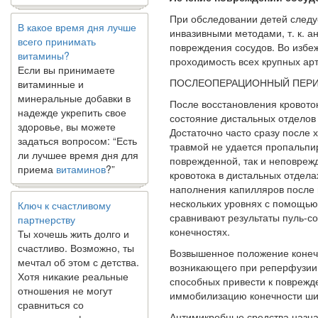
В какое время дня лучше
При обследовании детей следуе
всего принимать
инвазивными методами, т. к. а
витамины?
повреждения сосудов. Во избеж
Если вы принимаете
проходимость всех крупных ар
витаминные и
ПОСЛЕОПЕРАЦИОННЫЙ ПЕР
минеральные добавки в
надежде укрепить свое
После восстановления кровоток
здоровье, вы можете
состояние дистальных отделов
задаться вопросом: “Есть
Достаточно часто сразу после х
ли лучшее время дня для
травмой не удается пропальпир
приема
витаминов
?”
поврежденной, так и неповрежд
кровотока в дистальных отдела
наполнения капилляров после 
Ключ к счастливому
нескольких уровнях с помощью
партнерству
сравнивают результаты пуль-с
Ты хочешь жить долго и
конечностях.
счастливо. Возможно, ты
мечтал об этом с детства.
Возвышенное положение конеч
Хотя никакие реальные
возникающего при реперфузии.
отношения не могут
способных привести к поврежде
сравниться со
иммобилизацию конечности ши
сказочными фильмами,
Антимикробные средства назна