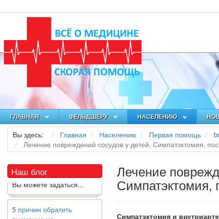
Как я заболел во время
локдауна?
Это странная ситуация:
вы соблюдали все меры
ГЛАВНАЯ
ФЕЛЬДШЕРУ
НАСЕЛЕНИЮ
НО
предосторожности
Вы здесь:
Главная
Населению
Первая помощь
b
COVID-19 (вы почти все
Лечение повреждений сосудов у детей. Симпатэктомия, по
время дома), но, тем не
менее, вы каким-то
образом простудились.
Лечение поврежд
Наш блог
Вы можете задаться...
Симпатэктомия, 
5 причин обратить
внимание на
Симпатэктомия и внутриарт