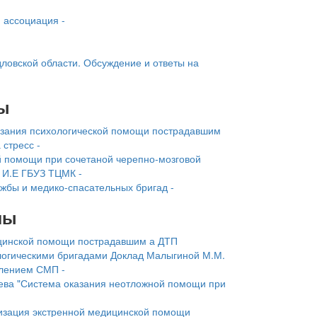
 ассоциация -
ловской области. Обсуждение и ответы на
ы
азания психологической помощи пострадавшим
 стресс -
й помощи при сочетаной черепно-мозговой
 И.Е ГБУЗ ТЦМК -
жбы и медико-спасательных бригад -
лы
цинской помощи пострадавшим а ДТП
огическими бригадами Доклад Малыгиной М.М.
лением СМП -
рева "Система оказания неотложной помощи при
низация экстренной медицинской помощи