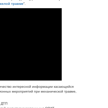
желой травме
".
личество интересной информации касающейся
ионных мероприятий при механической травме,
и ДТП