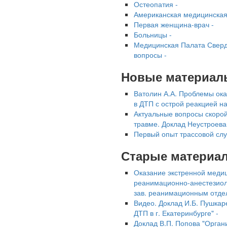
Остеопатия -
Американская медицинская
Первая женщина-врач -
Больницы -
Медицинская Палата Сверд
вопросы -
Новые материал
Ватолин А.А. Проблемы ок
в ДТП с острой реакцией на
Актуальные вопросы скоро
травме. Доклад Неустроева
Первый опыт трассовой слу
Старые материа
Оказание экстренной меди
реанимационно-анестезиол
зав. реанимационным отде
Видео. Доклад И.Б. Пушка
ДТП в г. Екатеринбурге" -
Доклад В.П. Попова "Орга