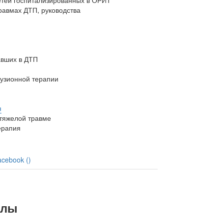
етей госпитализированных в ОРИТ
равмах ДТП, руководства
авших в ДТП
узионной терапии
я
 тяжелой травме
ерапия
acebook (
)
алы