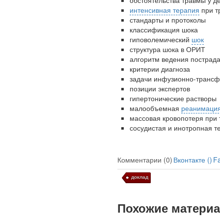
обстоятельства травмы у д
интенсивная терапия
при т
стандарты и протоколы
классификация шока
гиповолемический
шок
структура шока в ОРИТ
алгоритм ведения пострад
критерии диагноза
задачи инфузионно-трансф
позиции экспертов
гипертонические растворы
малообъемная
реанимаци
массовая кровопотеря при
сосудистая и инотропная т
Комментарии (0)
Вконтакте (
)
F
доклад
Похожие матери