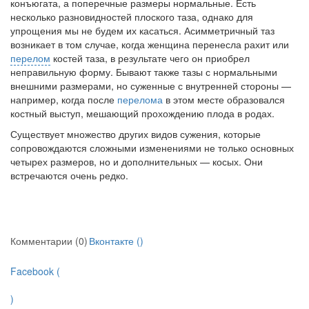
конъюгата, а поперечные размеры нормальные. Есть
несколько разновидностей плоского таза, однако для
упрощения мы не будем их касаться. Асимметричный таз
возникает в том случае, когда женщина перенесла рахит или
перелом
костей таза, в результате чего он приобрел
неправильную форму. Бывают также тазы с нормальны­ми
внешними размерами, но суженные с внутренней сто­роны —
например, когда после
перелома
в этом месте об­разовался
костный выступ, мешающий прохождению плода в родах.
Существует множество других видов сужения, кото­рые
сопровождаются сложными изменениями не только основных
четырех размеров, но и дополнительных — ко­сых. Они
встречаются очень редко.
Комментарии (0)
Вконтакте (
)
Facebook (
)