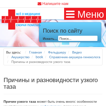
Напишите нам
Меню
Поиск по сайту
Искать...
Вы здесь:
Главная
Фельдшеру
Видео
Акушерство
book
Справочник-акушера-гинеколога
Причины и разновидности узкого таза
Причины и разновидности узкого
таза
Причин узкого таза
может быть очень много: особен­ности