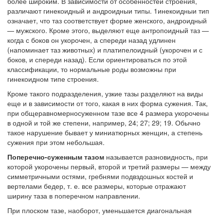
более широким. В зависимости от особенностей строения,
различают гинекоидный и андро­идныи типы. 1инекоидныи тип
означает, что таз соответ­ствует форме женского, андроидный
— мужского. Кроме этого, выделяют еще антропоидный таз —
когда с боков он укорочен, а спереди назад удлинен
(напоминает таз животных) и платипелоидный (укорочен и с
боков, и спе­реди назад). Если ориентироваться по этой
классифика­ции, то нормальные роды возможны при
гинекоидном типе строения.
Кроме такого подразделения, узкие тазы разделяют на виды
еще и в зависимости от того, какая в них форма сужения. Так,
при общеравномерносуженном тазе все 4 размера укорочены
в одной и той же степени, например, 24; 27; 29; 19. Обычно
такое нарушение бывает у миниа­тюрных женщин, а степень
сужения при этом небольшая.
Поперечно-суженным тазом
называется разновид­ность, при
которой укорочены первый, второй и третий размеры — между
симметричными остями, гребнями подвздошных костей и
вертелами бедер, т. е. все размеры, которые отражают
ширину таза в поперечном направ­лении.
При плоском тазе, наоборот, уменьшается диагональ­ная