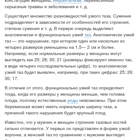
конституции женщины,
инфантилизм
, перенесен­ные
серьезные травмы и заболевания и т. д.
Существует множество разновидностей узкого таза. Сужение
подразделяют в зависимости от особенностей его строения,
степени сужения и т. д. В первую очередь выделяют
анатомически и функционально узкий
таз
. Ана­томически узкий
таз — это нарушение, при котором один или несколько из
четырех размеров уменьшены на 1,5— 2 см и более.
Например, если нормальные размеры у жен­щины могут
выглядеть как 25; 28; 30; 21 (размеры фик­сируют именно так,
в виде четырех последовательных цифр), то анатомически
узкий таз будет выявлен, напри­мер, при таких цифрах: 25; 26;
30; 17.
В отличие от этого, функционально узкий таз опреде­ляют
тогда, когда его размеры у женщины меньше, чем головка
плода, поэтому естественные
роды
невозможны. При этом
беременная может иметь нормальную ширину таза, а
причиной такого нарушения будет крупный плод.
Известно, что у мужчин и женщин строение тазовых костей
сильно отличается. У первых он представлен в форме узкой
воронки, а женский таз по сравнению с мужским выглядит