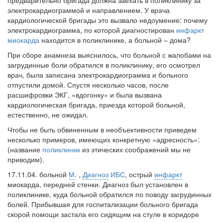
предварительно бригада должна заехать в поликлинику за
электрокардиограммой и направлением. У врача
кардиологической бригады это вызвало недоумение: почему
электрокардиограмма, по которой диагностирован
инфаркт
миокарда
находится в поликлинике, а больной – дома?
При сборе анамнеза выяснилось, что больной с жалобами на
загрудинные боли обратился в поликлинику, его осмотрел
врач, была записана электрокардиограмма и больного
отпустили домой. Спустя несколько часов, после
расшифровки ЭКГ, «вдогонку» и была вызвана
кардиологическая бригада, приезда которой больной,
естественно, не ожидал.
Чтобы не быть обвиненным в необъективности приведем
несколько примеров, имеющих конкретную «адресность»:
(название
поликлиник
из этических соображений мы не
приводим).
17.11.04. больной
М
. ,
Диагноз
ИБС
, острый
инфаркт
миокарда, передней стенки. Диагноз был установлен в
поликлинике, куда больной обратился по поводу загрудинных
болей. Прибывшая для госпитализации больного бригада
скорой помощи застала его сидящим на стуле в коридоре