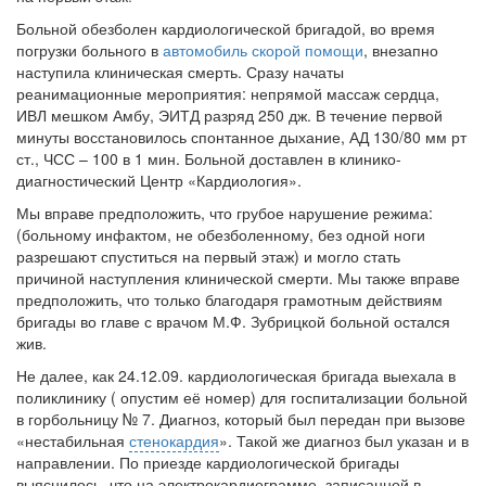
Больной обезболен кардиологической бригадой, во время
погрузки больного в
автомобиль скорой помощи
, внезапно
наступила клиническая смерть. Сразу начаты
реанимационные мероприятия: непрямой массаж сердца,
ИВЛ мешком Амбу, ЭИТД разряд 250 дж. В течение первой
минуты восстановилось спонтанное дыхание, АД 130/80 мм рт
ст., ЧСС – 100 в 1 мин. Больной доставлен в клинико-
диагностический Центр «Кардиология».
Мы вправе предположить, что грубое нарушение режима:
(больному инфактом, не обезболенному, без одной ноги
разрешают спуститься на первый этаж) и могло стать
причиной наступления клинической смерти. Мы также вправе
предположить, что только благодаря грамотным действиям
бригады во главе с врачом М.Ф. Зубрицкой больной остался
жив.
Не далее, как 24.12.09. кардиологическая бригада выехала в
поликлинику ( опустим её номер) для госпитализации больной
в горбольницу № 7. Диагноз, который был передан при вызове
«нестабильная
стенокардия
». Такой же диагноз был указан и в
направлении. По приезде кардиологической бригады
выяснилось, что на электрокардиограмме, записанной в