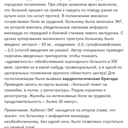
городских поликлиник. При сборе анамнеза врач выяснила,
что больной пришел на приём к хирургу по поводу ранки на
культе ноги (он носит протез). В поликлинике внезапно
почувствовал боли за грудиной. Больному была записана ЭКГ,
на которой имелись убедительные признаки инфаркта
миокарда по передней и боковой стенкам левого желудочка. С
целью купирования ангинозного приступа больному было
введено: кеторол – 30 мг., кордиамин -2,0, сульфокамфокаин
– 2,0 (способ введения не указан). Автор специально приводит
перечень введенных препаратов, чтобы показать
«адекватность» обезболивания коронарного больного в XXI
веке, причём не в какой-нибудь провинциальной, а в одной из
центральных поликлиник крупного областного центра! Для
госпитализации была вызвана
кардиологическая бригада
.
Приводим запись из карты вызова: «Больной лежит на
скамейке, в холле, у регистратуры. Рядом охранник и
регистратор. Жалобы на интенсивные боли за грудиной,
продолжительность – более 30 минут».
Примечание. Кабинет ЭКГ находится на втором этаже, это
значит, что больному с инфарктом миокарда,
необезболенному, без одной ноги, было позволено спуститься
на первый этаж!