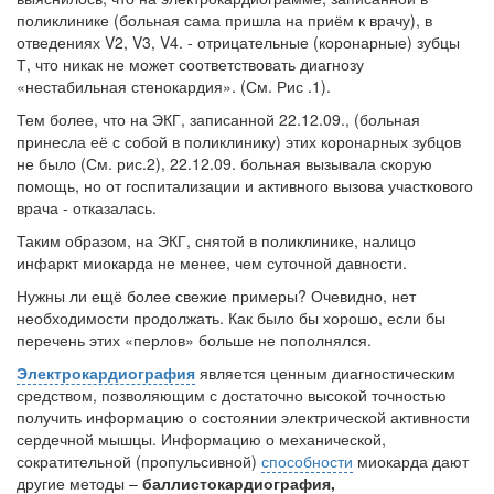
поликлинике (больная сама пришла на приём к врачу), в
отведениях V2, V3, V4. - отрицательные (коронарные) зубцы
Т, что никак не может соответствовать диагнозу
«нестабильная стенокардия». (См. Рис .1).
Тем более, что на ЭКГ, записанной 22.12.09., (больная
принесла её с собой в поликлинику) этих коронарных зубцов
не было (См. рис.2), 22.12.09. больная вызывала скорую
помощь, но от госпитализации и активного вызова участкового
врача - отказалась.
Таким образом, на ЭКГ, снятой в поликлинике, налицо
инфаркт миокарда не менее, чем суточной давности.
Нужны ли ещё более свежие примеры? Очевидно, нет
необходимости продолжать. Как было бы хорошо, если бы
перечень этих «перлов» больше не пополнялся.
Электрокардиография
является ценным диагностическим
средством, позволяющим с достаточно высокой точностью
получить информацию о состоянии электрической активности
сердечной мышцы. Информацию о механической,
сократительной (пропульсивной)
способности
миокарда дают
другие методы –
баллистокардиография,