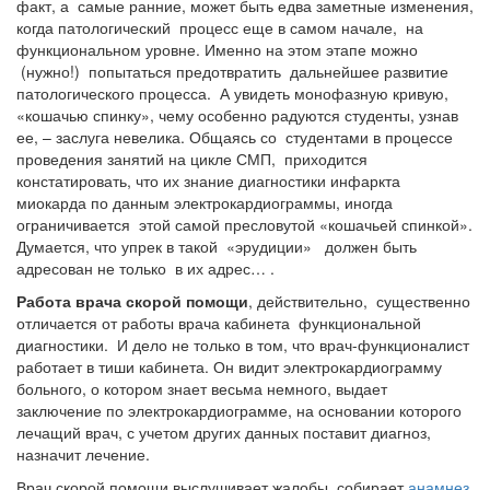
факт, а самые ранние, может быть едва заметные изменения,
когда патологический процесс еще в самом начале, на
функциональном уровне. Именно на этом этапе можно
(нужно!) попытаться предотвратить дальнейшее развитие
патологического процесса. А увидеть монофазную кривую,
«кошачью спинку», чему особенно радуются студенты, узнав
ее, – заслуга невелика. Общаясь со студентами в процессе
проведения занятий на цикле СМП, приходится
констатировать, что их знание диагностики инфаркта
миокарда по данным электрокардиограммы, иногда
ограничивается этой самой пресловутой «кошачьей спинкой».
Думается, что упрек в такой «эрудиции» должен быть
адресован не только в их адрес… .
Работа врача скорой помощи
, действительно, существенно
отличается от работы врача кабинета функциональной
диагностики. И дело не только в том, что врач-функционалист
работает в тиши кабинета. Он видит электрокардиограмму
больного, о котором знает весьма немного,
выдает
заключение
по электрокардиограмме, на основании которого
лечащий врач, с учетом других данных
поставит диагноз,
назначит лечение.
Врач скорой помощи выслушивает жалобы, собирает
анамнез
,