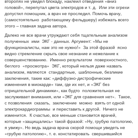
второпях не увидел блокаду, наклеил отведения «вниз
головой», перепутал цвета электродов и т. д. Или эти огрехи
допустил помощник, а врач не проследил. Помочь врачу,
(самостоятельно работающему фельдшеру) избежать всего
этого – главная задача автора.
Далеко не все врачи утруждают себя тщательным анализом
полученных ими ЭКГ - данных. Аргумент: «Мы не
функционалисты, нам это не нужно!» За этой фразой ясно
видно стремление скрыть свое незнание и нежелание к
совершенствованию. Именно результатом поверхностного,
беглого «просмотра» ЭКГ, который нельзя даже назвать
анализом, являются стандартные, шаблонные, безликие
заключения, такие как: «диффузно-дистрофические
изменения в миокарде» там, где их нет, и «ЭКГ без
отрицательной динамики», как будто положительная не
заслуживает внимания, или «ЭКГ для сравнения нет». Такое,
с позволения сказать, заключение можно взять от одной
электрокардиограммы и переставить к другой. Ничего не
изменится. К счастью, все меньше становится врачей,
которые «защищались» такой фразой: «Ну, грубую патологию,
я увижу». Но ведь задача врача скорой помощи увидеть не
«грубую патологию», т. е. констатировать свершившийся