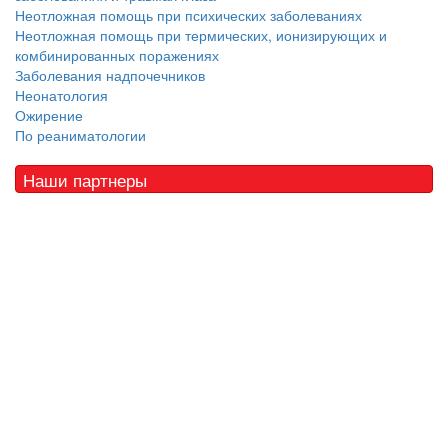
Неотложная помощь при психических заболеваниях
Неотложная помощь при термических, ионизирующих и
комбинированных поражениях
Заболевания надпочечников
Неонатология
Ожирение
По реаниматологии
Наши партнеры
© 2010 - 2021 / 03-Ektb.ru
Сайт о медицине и скорой помощи
.