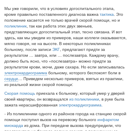
Мы уже говорили,
что в условиях догоспитального этапа,
кроме правильно поставленного диагноза важна
тактика
. Это
положение касается не только врачей скорой помощи, но и
поликлиник
, так как работа этих двух звеньев,
представляющих догоспитальный этап, тесно связана. И вот
здесь, как мы увидим из примеров, наши коллеги оказываются,
мягко говоря, не на высоте. В некоторых поликлиниках
больному, после записи
ЭКГ
, предлагают придти за
результатом … завтра, или … послезавтра. Каждому врачу,
должно быть ясно, что «послезавтра» можно придти за
результатом крови, мочи, даже сахара. Но если записывалась
электрокардиограмма
больному, которого беспокоят боли в
сердце
… Приведем несколько примеров, взятых из практики,
из реальной жизни скорой помощи:
Скорая помощь
приехала к больному, который умер у дверей
своей квартиры, он возвращался
из поликлиники
, в руке была
зажата нерасшифрованная
электрокардиограмма.
- Из поликлиники одного из районов города на станцию скорой
помощи поступил вызов на перевозку больного
инфарктом
миокарда
из дома. При передаче вызова предупредили, что