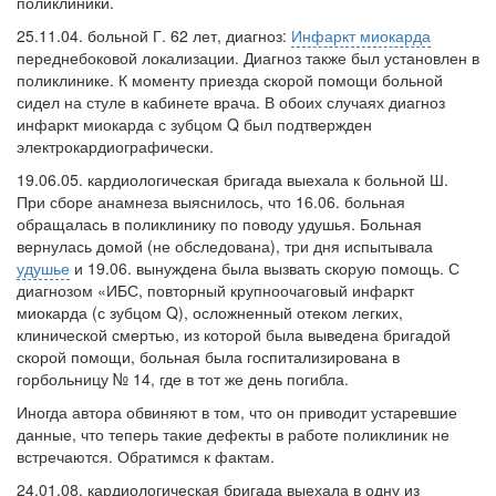
поликлиники.
25.11.04. больной Г. 62 лет, диагноз:
Инфаркт миокарда
переднебоковой локализации. Диагноз также был установлен в
поликлинике. К моменту приезда скорой помощи больной
сидел на стуле в кабинете врача. В обоих случаях диагноз
инфаркт миокарда с зубцом Q был подтвержден
электрокардиографически.
19.06.05. кардиологическая бригада выехала к больной Ш.
При сборе анамнеза выяснилось, что 16.06. больная
обращалась в поликлинику по поводу удушья. Больная
вернулась домой (не обследована), три дня испытывала
удушье
и 19.06. вынуждена была вызвать скорую помощь. С
диагнозом «ИБС, повторный крупноочаговый инфаркт
миокарда (с зубцом Q), осложненный отеком легких,
клинической смертью, из которой была выведена бригадой
скорой помощи, больная была госпитализирована в
горбольницу № 14, где в тот же день погибла.
Иногда автора обвиняют в том, что он приводит устаревшие
данные, что теперь такие дефекты в работе поликлиник не
встречаются. Обратимся к фактам.
24.01.08. кардиологическая бригада выехала в одну из