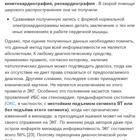
кинетокардиография, реокардиография
. В скорой помощи
широкого распространения они не получили.
Сравнивая полученную запись с формой нормальной
электрокардиограммы можно делать заключение о тех или
иных изменениях в работе сердечной мышцы.
Однако, при оценке полученных данных необходимо помнить,
что данный метод при всей информативности не является
абсолютным, К любому диагностическому средству,
применимо правило, согласно которому, наличие
патологических данных может подтвердить диагноз, тогда как
их отсутствие не дает права отказаться от предполагаемого
диагноза. Другими словами, последнее слово принадлежит
клинической картине. Не является исключением из этого
правила и ЭКГ. Особенно это положение касается таких
проявлений ИБС как стенокардия, предынфарктное состояние
(
ОКС
, в частности, с
нестойким подъемом сегмента ST или
без подъёма этого сегмента)
, когда нет органических
изменений в миокарде, а преходящая ишемия может не найти
своего отражения на ЭКГ. По мнению ряда авторов даже при
остром инфаркте миокарда информативность ЭКГ составляет
всего 56% [23]. Поэтому переоценка диагностической роли