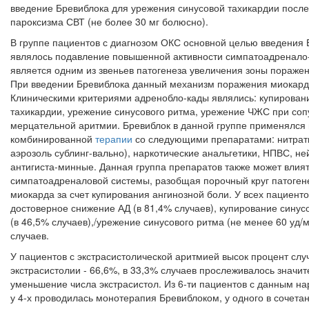
введение Бревиблока для урежения синусовой тахи­кардии посл
пароксизма СВТ (не более 30 мг болюсно).
В группе пациентов с диагнозом ОКС основной целью введения 
являлось подавление повышенной активности симпатоадренало-
является одним из звеньев патогенеза увеличения зоны пораже
При введении Бревиблока данный механизм по­ражения миокард
Клиническими критериями адренобло-кады являлись: купирован
тахикардии, урежение синусового ритма, урежение ЧЖС при со
мерцательной аритмии. Бревиблок в данной группе применялся 
комбинированной
терапии
со следующими препаратами: нитраты
аэрозоль сублинг-вально), наркотические анальгетики, НПВС, не
антигиста-минные. Данная группа препаратов также может влият
симпатоадреналовой системы, разобщая порочный круг патоген
миокарда за счет купирования ангинозной боли. У всех пациент
достоверное снижение АД (в 81,4% случаев), купирование синус
(в 46,5% случаев),/урежение синусового ритма (не менее 60 уд/
случаев.
У пациентов с экстрасистолической аритмией высок процент слу
экстрасистолии - 66,6%, в 33,3% случаев прослеживалось значи
уменьшение числа экстрасистол. Из 6-ти пациентов с дан­ным н
у 4-х проводилась монотерапия Бревиблоком, у одного в сочета