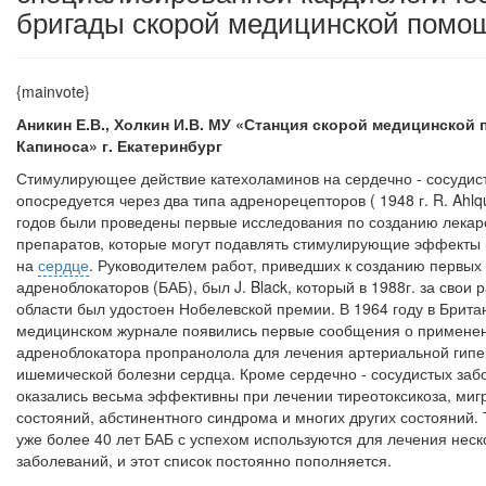
бригады скорой медицинской помо
{mainvote}
Аникин Е.В., Холкин И.В. МУ «Станция скорой медицинской 
Капиноса» г. Екатеринбург
Стимулирующее действие катехоламинов на сердечно - сосудис­
опосредуется через два типа адренорецепторов ( 1948 г. R. Ahlqui
годов были проведены первые исследования по созданию лекар
препаратов, которые могут подавлять стимули­рующие эффекты
на
сердце
. Руководителем работ, при­ведших к созданию первых 
адреноблокаторов (БАБ), был J. Black, который в 1988г. за свои 
области был удостоен Нобелевс­кой премии. В 1964 году в Брита
медицинском журнале появились первые сообщения о применен
адреноблокатора пропранолола для лечения артериальной гипе
ишемической болезни сердца. Кроме сердечно - сосудистых за
оказались весьма эффективны при лечении тиреотоксикоза, миг
состояний, абстинен­тного синдрома и многих других состояний.
уже более 40 лет БАБ с успехом используются для лечения неск
заболеваний, и этот список постоянно пополняется.