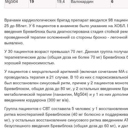
MgS04
19
19,4
Валокардин
6
Врачами кардиологических бригад препарат вводился 98 пациент
25 до 88лет. У 6 пациентов в анамнезе было указание на ХОБЛ.
введения Бревиблока была диагностирована стадия стойкой рем
проведенной терапии осложнений со стороны бронхо - легочной
выявлено.
У 30 пациентов возраст превышал 70 лет. Данная группа получа
терапевтические дозы (общая доза не более 70 мг) Бревиблока 
хорошей переносимостью.
У пациентов с мерцательной аритмией (включая сочетание МА 
проводилась терапия в 21 случае. В 10 из них с пароксизмальн
был восстановлен синусовый ритм, причем у 2 пациен­тов монот
Бревиблоком, общая доза до 80 мг, у 2 остальных вве­дением Б
метаболической терапии (панангин, MgS04) и у 1 из них дополн
введением кордарона (300 мг в/в).
Группа пациентов с СВТ составила 5 человек: у 1 восстановлени
ритма монотерапией Бревиблоком (40 мг болюсно и подде­ржив
мг), у остальных восстановление синусового ритма введением А
безуспешного введения Бревиблока (общая доза до 60 мг), и д