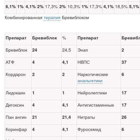
6,1%
1%
4,1%
2%
17,3%
2%
10,3%
1%
17,3%
4,1%
18,5%
5,1%
Комбинированная
терапия
Бревиблоком
Препарат
Бревиблок
%
Препарат
Бревиб
Бревиблок
24
24,5
Энап
2
АТФ
4
4,1
НВПС
37
Кордарон
2
2
Наркотические
6
анальгетики
Лидокаин
1
1
Нейролептики
17
Дигоксин
4
4,1
Антигистаминные
17
Пан ангин
21
21,4
Нитраты
26
Коринфар
4
4,1
Фуросемид
6