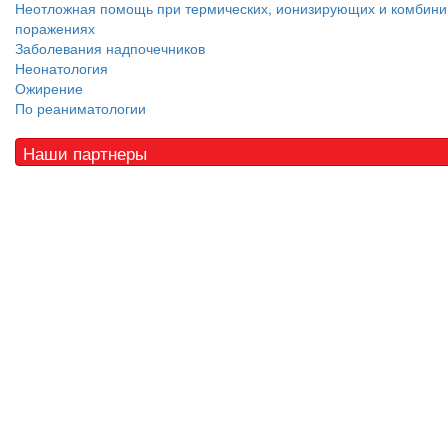
Неотложная помощь при термических, ионизирующих и комбин
поражениях
Заболевания надпочечников
Неонатология
Ожирение
По реаниматологии
Наши партнеры
© 2010 - 2021 / 03-Ektb.ru
Сайт о медицине и скорой помощи
.
Все права защищены. При копировании материалов ссылка