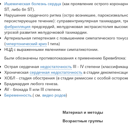
Ишемическая болезнь сердца
(как проявление острого коронарн
ST, либо бп ST).
Нарушение сердечного ритма (остро возникшее, пароксизмальн
персистирующее течение): суправентрикулярная тахикардия, тре
фибрилляция
предсердий, желудочковая экстрасистолия вы­соки
угрозой развития желудочковой тахикардии.
Артериальная гипертензия с повышением симпатического тонус
(
гипертонический криз
I типа)
НЦД с выраженными явлениями симпатикотонии.
Были обозначены противопоказания к применению Бревиблока:
Острая сердечная
недостаточность
III - IV степени (классифика­ция
Хроническая
сердечная недостаточность
в стадии декомпенсаци
ХОБЛ - стадия обострения (в стадии ремиссии с особой осторож­
Брадикардия любого генеза.
AV - блокада II или III степени.
Беременность
.( см.
видео родов
)
Материал и методы
Возрастные группы