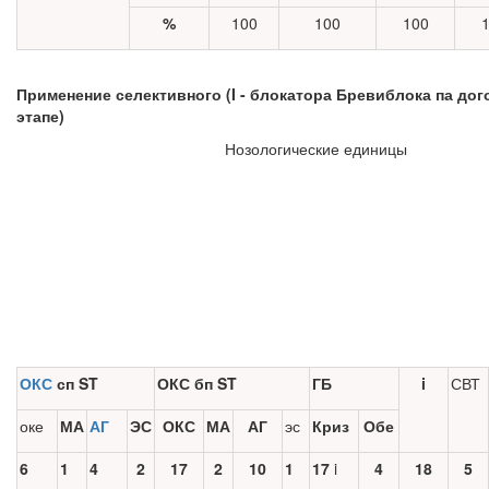
%
100
100
100
Применение селективного (
I
- блокатора Бревиблока па дог
этапе)
Нозологические единицы
ОКС
сп
ST
ОКС бп
ST
ГБ
i
СВТ
оке
МА
АГ
ЭС
ОКС
МА
АГ
эс
Криз
Обе
6
1
4
2
17
2
10
1
17
i
4
18
5