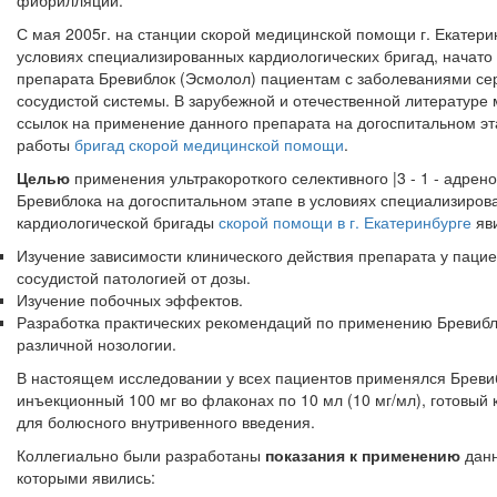
фибрилляции.
С мая 2005г. на станции скорой медицинской помощи г. Екатерин
условиях специализированных кардиологических бригад, начат
препарата Бревиблок (Эсмолол) пациентам с заболеваниями се
сосудистой системы. В зарубежной и отечественной литера­туре
ссылок на применение данного препарата на догоспи­тальном эт
работы
бригад скорой медицинской помощи
.
Целью
применения ультракороткого селективного |3 - 1 - адрен
Бревиблока на догоспитальном этапе в условиях специализиро­в
кардиологической бригады
скорой помощи в г. Екатеринбурге
яви
Изучение зависимости клинического действия препарата у пациен
сосудистой патологией от дозы.
Изучение побочных эффектов.
Разработка практических рекомендаций по применению Бревибло
различной нозологии.
В настоящем исследовании у всех пациентов применялся Бреви
инъекционный 100 мг во флаконах по 10 мл (10 мг/мл), готовый 
для болюсного внутривенного введения.
Коллегиально были разработаны
показания к применению
дан
которыми явились: