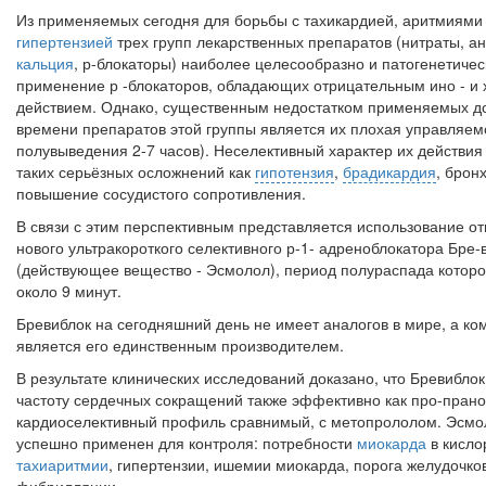
Из применяемых сегодня для борьбы с тахикардией, аритмиями
гипертензией
трех групп лекарственных препаратов (нитра­ты, а
кальция
, р-блокаторы) наиболее целесообразно и патогенетиче
применение р -блокаторов, обладающих от­рицательным ино - и
действием. Однако, существенным недостатком применяемых д
времени препаратов этой группы является их плохая управляем
полувыведения 2-7 часов). Неселективный характер их действия
таких серьёзных осложнений как
гипотензия
,
брадикардия
, брон
повышение со­судистого сопротивления.
В связи с этим перспективным представляется использование от
нового ультракороткого селективного р-1- адреноблокатора Бре-
(действующее вещество - Эсмолол), период полураспада кото­ро
около 9 минут.
Бревиблок на сегодняшний день не имеет аналогов в мире, а ко
является его единственным производителем.
В результате клинических исследований доказано, что Бревиблок
частоту сердечных сокращений также эффективно как про-прано
кардиоселективный профиль сравнимый, с метопрололом. Эсмо
успешно применен для контроля: потребности
миокарда
в кисло
тахиаритмии
, гипертензии, ишемии миокарда, порога желудочко