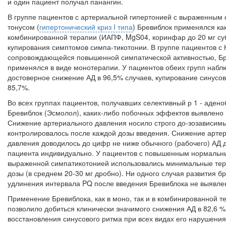
и один пациент получал панангин.
В группе пациентов с артериальной гипертонией с выраженным 
тонусом (
гипертонический криз I типа
) Бревиблок приме­нялся как
комбинированной терапии (ИАПФ, MgS04, коринфар до 20 мг су
купирования симптомов симпа-тикотонии. В группе пациентов с
сопровождающейся повышенной симпатической активностью, Б
применялся в виде монотерапии. У пациентов обеих групп набл
достоверное снижение АД в 96,5% случаев, купирование синусов
85,7%.
Во всех группах пациентов, получавших селективный р 1 - адено
Бревиблок (Эсмолол), каких-либо побочных эффектов выявлено 
Снижение артериального давления носило строго до-зозависимы
контролировалось после каждой дозы введения. Снижение арте
давления доводилось до цифр не ниже обыч­ного (рабочего) АД 
пациента индивидуально. У пациентов с повышенным нормальн
выраженной симпатикотонией исполь­зовались минимальные тер
дозы (в среднем 20-30 мг дроб­но). Ни одного случая развития б
удлинения интервала PQ после введения Бревиблока не выявле
Применение Бревиблока, как в моно, так и в комбинированной те
позволило добиться клинически значимого снижения АД в 82,6 %
восстановления синусового ритма при всех видах его нарушения 