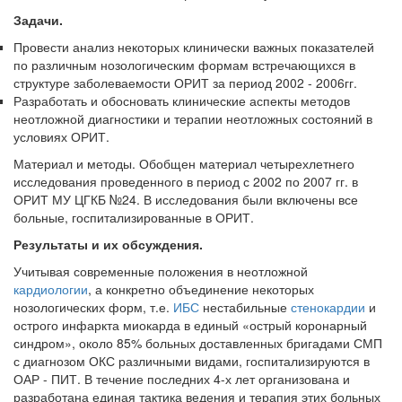
Задачи.
Провести анализ некоторых клинически важных показателей
по различным нозологическим формам
встречающихся в
структуре заболе­ваемости ОРИТ за период 2002 - 2006гг.
Разработать и обосновать клинические аспекты методов
неотлож­ной диагностики и терапии неотложных состояний в
условиях ОРИТ.
Материал и методы. Обобщен материал четырехлетнего
исследования проведенного в период с 2002 по 2007 гг. в
ОРИТ МУ ЦГКБ №24. В ис­следования были включены все
больные, госпитализированные в ОРИТ.
Результаты и их обсуждения.
Учитывая современные положения в неотложной
кардиологии
, а кон­кретно объединение некоторых
нозологических форм, т.е.
ИБС
неста­бильные
стенокардии
и
острого инфаркта миокарда в единый «острый коронарный
синдром», около 85% больных доставленных бригадами СМП
с диагнозом ОКС различными видами, госпитализируются в
ОАР - ПИТ. В течение последних 4-х лет организована и
разработана еди­ная тактика ведения и терапия этих больных