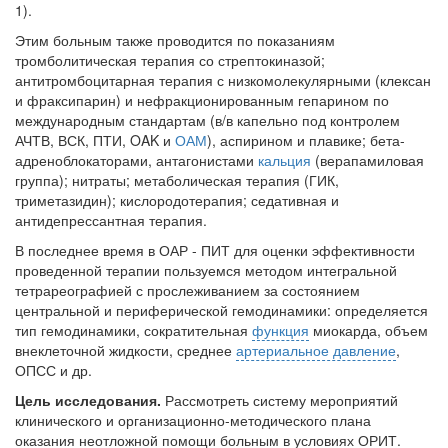
1).
Этим больным также проводится по показаниям
тромболитическая терапия со стрептокиназой;
антитромбоцитарная терапия с низкомолекулярными (клексан
и фраксипарин) и нефракционированным гепарином по
международным стандартам (в/в капельно под контролем
АЧТВ, ВСК, ПТИ, OAK и
ОАМ
), аспирином и плавике; бета-
адреноблокаторами, антагонистами
кальция
(верапамиловая
группа); нитраты; метабо­лическая терапия (ГИК,
триметазидин); кислородотерапия; седативная и
антидепрессантная терапия.
В последнее время в ОАР - ПИТ для оценки эффективности
проведен­ной терапии пользуемся методом интегральной
тетрареографией с просле­живанием за состоянием
центральной и периферической гемодинамики: определяется
тип гемодинамики, сократительная
функция
миокарда, объ­ем
внеклеточной жидкости, среднее
артериальное давление
,
ОПСС и др.
Цель исследования.
Рассмотреть систему мероприятий
клиническо­го и организационно-методического плана
оказания неотложной помощи больным в условиях ОРИТ.