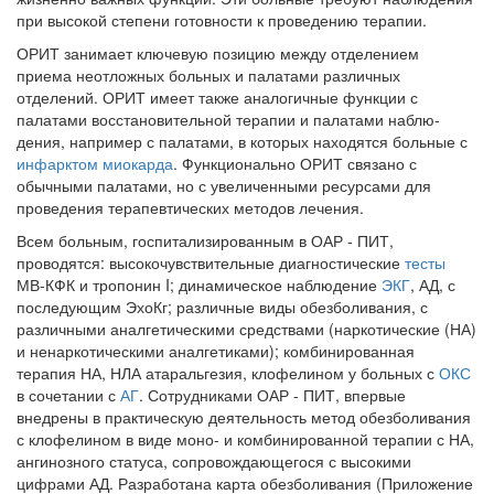
при высокой степени готовности к проведению терапии.
ОРИТ занимает ключевую позицию между отделением
приема неотлож­ных больных и палатами различных
отделений. ОРИТ имеет также анало­гичные функции с
палатами восстановительной терапии и палатами наблю­
дения, например с палатами, в которых находятся больные с
инфарктом миокарда
. Функционально ОРИТ связано с
обычными палатами, но с уве­личенными ресурсами для
проведения терапевтических методов лечения.
Всем больным, госпитализированным в ОАР - ПИТ,
проводятся: вы­сокочувствительные диагностические
тесты
МВ-КФК и тропонин I; дина­мическое наблюдение
ЭКГ
, АД, с
последующим ЭхоКг; различные виды обезболивания, с
различными аналгетическими средствами (наркотичес­кие (НА)
и ненаркотическими аналгетиками); комбинированная
терапия НА, НЛА атаральгезия, клофелином у больных с
ОКС
в сочетании с
АГ
. Сотрудниками ОАР - ПИТ, впервые
внедрены в практическую деятель­ность метод обезболивания
с клофелином в виде моно- и комбинирован­ной терапии с НА,
ангинозного статуса, сопровождающегося с высокими
цифрами АД. Разработана карта обезболивания (Приложение