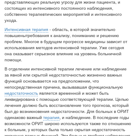
представляющих реальную угрозу для жизни паци­ента, и
состоящих из интенсивного постоянного наблюдения,
собственно терапевтических мероприятий и интенсивного
ухода.
Интенсивная терапия
- область, в которой значительно
повышенытребования к анализу, пониманию и решению
проблем. Многое в будущем прогрессе медицины зависит от
использования методов интенсивной терапии. Уже се­годня
она оказывает серьезное влияние на уровень больничной
помощи.
В отделении интенсивной терапии лечение или наблюдение
за явной или скрытой недостаточностью жизненно важных
функций основывается на предположении, что
непосредственная причина, вызывавшая функци­ональную
недостаточность
является временной и может быть
ликвидиро­вана с помощью соответствующей терапии. Целью
лечения должно быть восстановление того прогноза, который
был до возникновения недоста­точности. Для больных в ОРИТ
одинаково важный
терапия
, и наблюде­ние. В последние годы
возможности ОРИТ широко используются также по отношению
к больным, у которых была только скрытая недостаточ­ность
жизненно важных функций. Эти больные требуют наблюдения