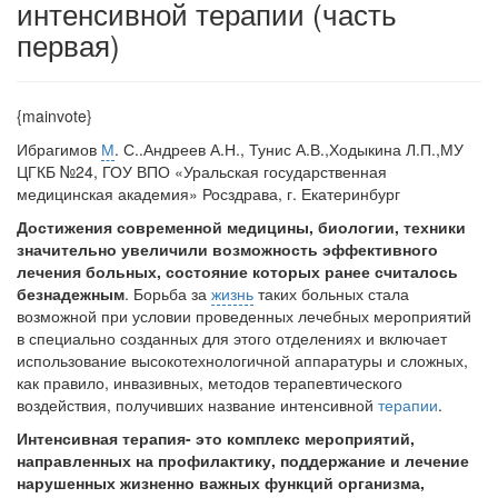
интенсивной терапии (часть
первая)
{mainvote}
Ибрагимов
М
. С..Андреев А.Н., Тунис А.В.,Ходыкина Л.П.,МУ
ЦГКБ №24, ГОУ ВПО «Уральская государственная
медицинская академия» Росздрава, г. Екатеринбург
Достижения современной медицины, биологии, техники
значительно увеличили возможность эффективного
лечения больных, состояние кото­рых ранее считалось
безнадежным
. Борьба за
жизнь
таких больных стала
возможной при условии проведенных лечебных мероприятий
в специально созданных для этого отделениях и включает
использование высокотехно­логичной аппаратуры и сложных,
как правило, инвазивных, методов тера­певтического
воздействия, получивших название интенсивной
терапии
.
Интенсивная терапия- это комплекс мероприятий,
направленных на профилактику, поддержание и лечение
нарушенных жизненно важных функций организма,