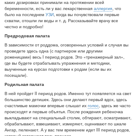
каких дозировках принимали на протяжении всей
беременности, есть ли у вас лекарственная
аллергия
, что
было на последнем
УЗИ
, когда вы почувствовали первые
схватки, отошли ли воды и т. д. Рассказывайте врачу все
честно и подробно!
Предродовая палата
В зависимости от роддома, оговоренных условий и случая вы
проведете здесь одна (с партнером или другими
роженицами) весь I период родов. Это «тренажерный зал»,
где вы будете от­рабатывать упражнения и методики,
выученные на курсах под­готовки к родам (если вы их
посещали).
Родильная палата
В ней пройдет II период родов. Именно тут появляется на свет
большинство детишек. Здесь они делают первый вдох, здесь
счаст­ливые мамочки впервые слышат их
голос
, здесь же часто
проис­ходят и первые объятья. После рождения ребеночка
выкладыва­ют на специальный столик, обтирают, осматривают,
обрабатыва­ют, взвешивают, измеряют, оценивают по шкале
Ангар, пеленают. А у вас тем временем идет III период родов,
который завершает весь процесс.