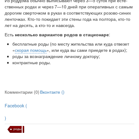
Из роддома обычно выписывают через 3—5 суток при есте­
ственных родах и через 7—10 дней при оперативных с самым
дорогим сверточком в руках в соответствующих розово-синих
лен­точках. Кто-то покидает эти стены года на полтора, кто-то
лет на десять, а кто-то и навсегда.
Есть
несколько вариантов родов в стационаре
:
бесплатные роды (по месту жительства или куда отвезет
«
скорая помощь
», или куда вы сами приедете в родах);
роды за вознаграждение личному доктору;
контрактные роды.
Комментарии (0)
Вконтакте (
)
Facebook (
)
роды