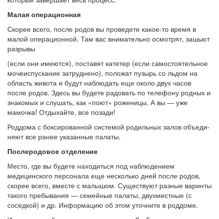
Малая операционная
Скорее всего, после родов вы проведете какое-то время в
малой операционной. Там вас внимательно осмотрят, зашьют
разрывы
(если они имеются), поставят катетер (если самостоятельное
мо­чеиспускание затруднено), положат пузырь со льдом на
область живота и будут наблюдать еще около двух часов
после родов. Здесь вы будете радовать по телефону родных и
знакомых и слушать, как «поют» роженицы. А вы — уже
мамочка! Отдыхайте, все позади!
Роддома с боксированной системой родильных залов объеди­
няют все ранее указанные палаты.
Послеродовое отделение
Место, где вы будете находиться под наблю­дением
медицинского персонала еще не­сколько дней после родов,
скорее всего, вместе с малышом. Существуют разные варинты
такого пребы­вания — семейные палаты, двухместные (с
соседкой) и др. Инфор­мацию об этом уточните в роддоме.