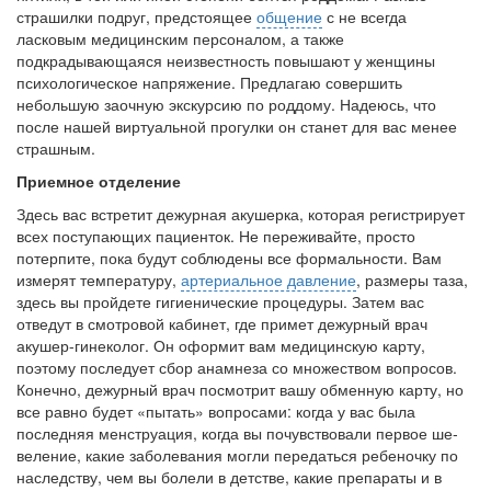
страшилки подруг, предстоящее
общение
с не всегда
ласковым медицинским персоналом, а также
подкрадывающаяся неизвестность повы­шают у женщины
психологическое напряжение. Предлагаю со­вершить
небольшую заочную экскурсию по роддому. Надеюсь, что
после нашей виртуальной прогулки он станет для вас менее
страшным.
Приемное отделение
Здесь вас встретит дежурная акушерка, ко­торая регистрирует
всех поступающих па­циенток. Не переживайте, просто
потерпите, пока будут соблюдены все формальности. Вам
измерят темпе­ратуру,
артериальное давление
, размеры таза,
здесь вы пройдете гигиенические процедуры. Затем вас
отведут в смотровой кабинет, где примет дежурный врач
акушер-гинеколог. Он оформит вам медицинскую карту,
поэтому последует сбор анамнеза со множе­ством вопросов.
Конечно, дежурный врач посмотрит вашу обмен­ную карту, но
все равно будет «пытать» вопросами: когда у вас была
последняя менструация, когда вы почувствовали первое ше­
веление, какие заболевания могли передаться ребеночку по
на­следству, чем вы болели в детстве, какие препараты и в