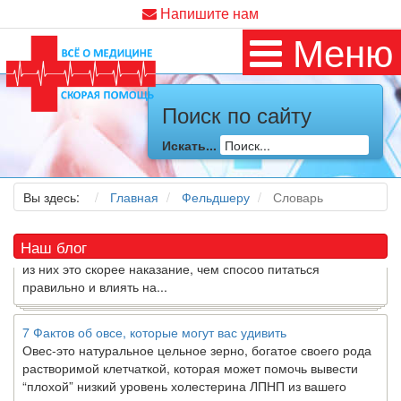
Напишите нам
Меню
Как я заболел во время локдауна?
Это странная ситуация: вы соблюдали все меры
Поиск по сайту
предосторожности COVID-19 (вы почти все время дома),
но, тем не менее, вы каким-то образом простудились. Вы
Искать...
можете задаться...
Вы здесь:
Главная
Фельдшеру
Словарь
5 причин обратить внимание на средиземноморскую диету
Как
диетолог
, я вижу, что многие причудливые диеты
приходят в нашу
жизнь
и быстро исчезают из нее. Многие
Наш блог
из них это скорее наказание, чем способ питаться
правильно и влиять на...
7 Фактов об овсе, которые могут вас удивить
Овес-это натуральное цельное зерно, богатое своего рода
растворимой клетчаткой, которая может помочь вывести
“плохой” низкий уровень холестерина ЛПНП из вашего
организма....