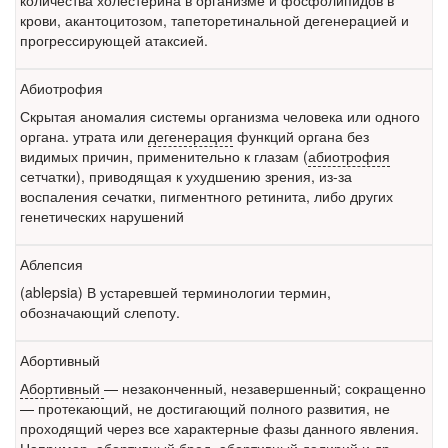
количества холестерина в организме и фосфолипидов в
крови, акантоцитозом, тапеторетинальной дегенерацией и
прогрессирующей атаксией.
Абиотрофия
Скрытая аномалия системы организма человека или одного
органа. утрата или
дегенерация
функций органа без
видимых причин, применительно к глазам (
абиотрофия
сетчатки), приводящая к ухудшению зрения, из-за
воспаления сечатки, пигментного ретинита, либо других
генетических нарушений
Аблепсия
(ablepsia) В устаревшей терминологии термин,
обозначающий слепоту.
Абортивный
Абортивный
— незаконченный, незавершенный; сокращенно
— протекающий, не достигающий полного развития, не
проходящий через все характерные фазы данного явления.