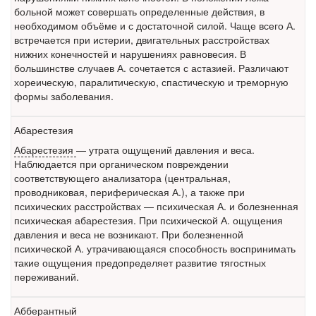
Федеральная служба по
больной может совершать определенные действия, в
надзору в сфере
необходимом объёме и с достаточной силой. Чаще всего А.
здравоохранения озвучила
встречается при истерии, двигательных расстройствах
тревожную статистику. Она
нижних конечностей и нарушениях равновесия. В
касаются увеличения риска
большинстве случаев А. сочетается с астазией. Различают
острой кардиотоксичности и
хореическую, паралитическую, спастическую и треморную
роста сопутствующих
формы заболевания.
осложнений от...
Абарестезия
Абарестезия
— утрата ощущений давления и веса.
Закон о праве родителей находиться с детьми в
Наблюдается при органическом повреждении
реанимации внесен в Госдуму
соответствующего анализатора (центральная,
Соответствующий
проводниковая, периферическая А.), а также при
законопроект внесен в
психических расстройствах — психическая А. и болезненная
палату на
психическая абарестезия. При психической А. ощущения
давления и веса не возникают. При болезненной
рассмотрение. Суть его
психической А. утрачивающаяся способность воспринимать
заключается в
такие ощущения предопределяет развитие тягостных
нахождении одного из
переживаний.
родителей в
больничной палате
Абберантный
бесплатно, в течении всего срока лечения...