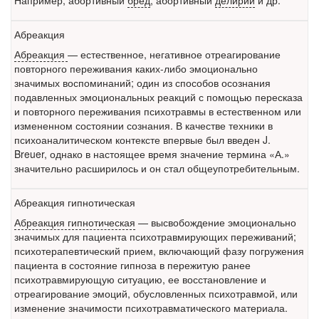
Например, абортивный
бред
, абортивный
делирий
и др.
Абреакция
Абреакция
— естественное, негативное отреагирование
повторного переживания каких-либо эмоционально
значимых воспоминаний; один из способов осознания
подавленных эмоциональных реакций с помощью пересказа
и повторного переживания психотравмы в естественном или
измененном состоянии сознания. В качестве техники в
психоаналитическом контексте впервые был введен J.
Breuer, однако в настоящее время значение термина «А.»
значительно расширилось и он стал общеупотребительным.
Абреакция гипнотическая
Абреакция гипнотическая
— высвобождение эмоционально
значимых для пациента психотравмирующих переживаний;
психотерапевтический прием, включающий фазу погружения
пациента в состояние гипноза в пережитую ранее
психотравмирующую ситуацию, ее восстановление и
отреагирование эмоций, обусловленных психотравмой, или
изменение значимости психотравматического материала.