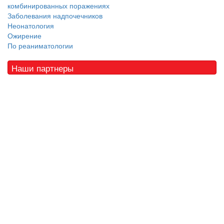
комбинированных поражениях
Заболевания надпочечников
Неонатология
Ожирение
По реаниматологии
Наши партнеры
© 2010 - 2021 / 03-Ektb.ru
Сайт о медицине и скорой помощи
.
Все права защищены. При копировании материалов ссылка
обязательна.