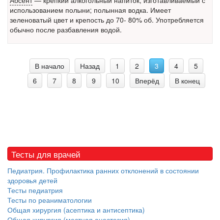
Абсент
— крепкий алкогольный напиток, изготавливаемый с
использованием полыни; полынная водка. Имеет
зеленоватый цвет и крепость до 70- 80% об. Употребляется
обычно после разбавления водой.
В начало
Назад
1
2
3
4
5
6
7
8
9
10
Вперёд
В конец
Тесты для врачей
Педиатрия. Профилактика ранних отклонений в состоянии
здоровья детей
Тесты педиатрия
Тесты по реаниматологии
Общая хирургия (асептика и антисептика)
Общая хирургия (местная анестезия)