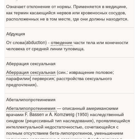
Означает отклонение от нормы. Применяется в медицине,
как термин касающийся нервов или кровеносных сосудов,
расположенных не в том месте, где они должны находится.
Абдукция
От слова(abduction) -
отведение
части тела или конечности
человека от средней линии туловища.
Аберрация сексуальная
Аберрация сексуальная
(син.: извращение половое;
парафилии] перверсия; расстройства сексуального
предпочтения).
Абеталипопротеинемия
Абеталипопротеинемия
— описанный американскими
врачами F. Bassen и A. Komzweig (1950) наследственный
синдром (рецессивный тип наследования), проявляющийся
интеллектуальной недостаточностью, сочетающейся с
полным отсутствием бета-липопротеинов, уменьшением