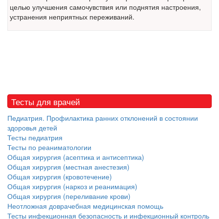
целью улучшения самочувствия или поднятия настроения,
встрече с журналистами ведущих...
устранения неприятных переживаний.
Местная анестезия развивает кардиотоксичность
Федеральная служба по
надзору в сфере
здравоохранения озвучила
тревожную статистику. Она
касаются увеличения риска
острой кардиотоксичности и
Тесты для врачей
роста сопутствующих
осложнений от...
Педиатрия. Профилактика ранних отклонений в состоянии
здоровья детей
Тесты педиатрия
Тесты по реаниматологии
Закон о праве родителей находиться с детьми в
Общая хирургия (асептика и антисептика)
реанимации внесен в Госдуму
Соответствующий
Общая хирургия (местная анестезия)
Общая хирургия (кровотечение)
законопроект внесен в
Общая хирургия (наркоз и реанимация)
палату на
Общая хирургия (переливание крови)
рассмотрение. Суть его
Неотложная доврачебная медицинская помощь
заключается в
Тесты инфекционная безопасность и инфекционный контроль