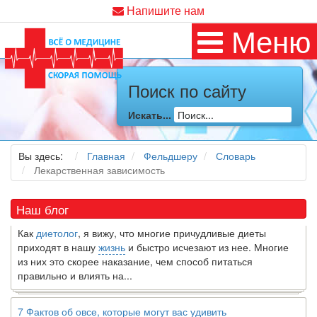
Напишите нам
Меню
Поиск по сайту
Искать...
Как я заболел во время локдауна?
Это странная ситуация: вы соблюдали все меры
предосторожности COVID-19 (вы почти все время дома),
Вы здесь:
Главная
Фельдшеру
Словарь
но, тем не менее, вы каким-то образом простудились. Вы
Лекарственная зависимость
можете задаться...
Наш блог
5 причин обратить внимание на средиземноморскую диету
Как
диетолог
, я вижу, что многие причудливые диеты
приходят в нашу
жизнь
и быстро исчезают из нее. Многие
из них это скорее наказание, чем способ питаться
правильно и влиять на...
7 Фактов об овсе, которые могут вас удивить