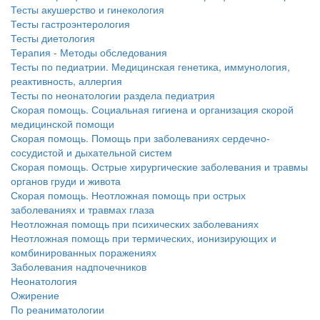
нахождении одного из
Тесты акушерство и гинекология
родителей в
Тесты гастроэнтерология
больничной палате
Тесты диетология
бесплатно, в течении всего срока лечения...
Терапия - Методы обследования
Тесты по педиатрии. Медицинская генетика, иммунология,
реактивность, аллергия
Тесты по неонатологии раздела педиатрия
Скорая помощь. Социальная гигиена и организация скорой
медицинской помощи
Скорая помощь. Помощь при заболеваниях сердечно-
сосудистой и дыхательной систем
Скорая помощь. Острые хирургические заболевания и травмы
органов груди и живота
Скорая помощь. Неотложная помощь при острых
заболеваниях и травмах глаза
Неотложная помощь при психических заболеваниях
Неотложная помощь при термических, ионизирующих и
комбинированных поражениях
Заболевания надпочечников
Неонатология
Ожирение
По реаниматологии