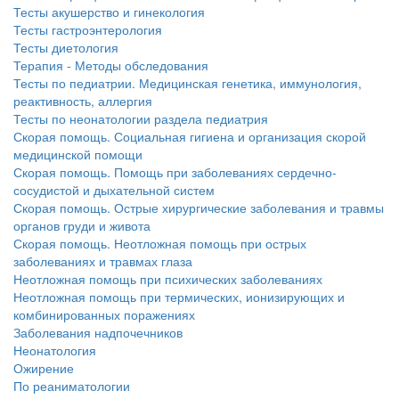
нахождении одного из
Тесты акушерство и гинекология
родителей в
Тесты гастроэнтерология
больничной палате
Тесты диетология
бесплатно, в течении всего срока лечения...
Терапия - Методы обследования
Тесты по педиатрии. Медицинская генетика, иммунология,
реактивность, аллергия
Тесты по неонатологии раздела педиатрия
Скорая помощь. Социальная гигиена и организация скорой
медицинской помощи
Скорая помощь. Помощь при заболеваниях сердечно-
сосудистой и дыхательной систем
Скорая помощь. Острые хирургические заболевания и травмы
органов груди и живота
Скорая помощь. Неотложная помощь при острых
заболеваниях и травмах глаза
Неотложная помощь при психических заболеваниях
Неотложная помощь при термических, ионизирующих и
комбинированных поражениях
Заболевания надпочечников
Неонатология
Ожирение
По реаниматологии