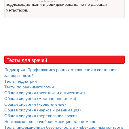
подлежащие
ткани
и рецидивировать, но не дающая
встрече с журналистами ведущих...
метастазов.
Местная анестезия развивает кардиотоксичность
Федеральная служба по
надзору в сфере
здравоохранения озвучила
тревожную статистику. Она
касаются увеличения риска
острой кардиотоксичности и
Тесты для врачей
роста сопутствующих
осложнений от...
Педиатрия. Профилактика ранних отклонений в состоянии
здоровья детей
Тесты педиатрия
Тесты по реаниматологии
Закон о праве родителей находиться с детьми в
Общая хирургия (асептика и антисептика)
реанимации внесен в Госдуму
Общая хирургия (местная анестезия)
Соответствующий
Общая хирургия (кровотечение)
законопроект внесен в
Общая хирургия (наркоз и реанимация)
палату на
Общая хирургия (переливание крови)
рассмотрение. Суть его
Неотложная доврачебная медицинская помощь
заключается в
Тесты инфекционная безопасность и инфекционный контроль