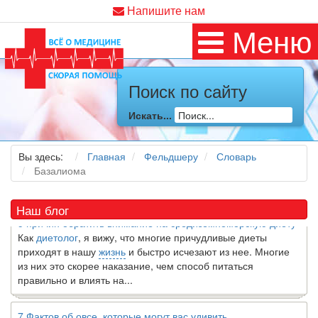
Напишите нам
Меню
Поиск по сайту
Искать...
Как я заболел во время локдауна?
Это странная ситуация: вы соблюдали все меры
предосторожности COVID-19 (вы почти все время дома),
Вы здесь:
Главная
Фельдшеру
Словарь
но, тем не менее, вы каким-то образом простудились. Вы
Базалиома
можете задаться...
Наш блог
5 причин обратить внимание на средиземноморскую диету
Как
диетолог
, я вижу, что многие причудливые диеты
приходят в нашу
жизнь
и быстро исчезают из нее. Многие
из них это скорее наказание, чем способ питаться
правильно и влиять на...
7 Фактов об овсе, которые могут вас удивить