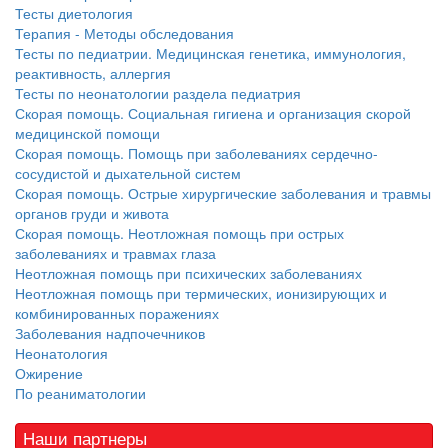
больничной палате
Тесты диетология
Терапия - Методы обследования
бесплатно, в течении всего срока лечения...
Тесты по педиатрии. Медицинская генетика, иммунология,
реактивность, аллергия
Тесты по неонатологии раздела педиатрия
Скорая помощь. Социальная гигиена и организация скорой
медицинской помощи
Скорая помощь. Помощь при заболеваниях сердечно-
сосудистой и дыхательной систем
Скорая помощь. Острые хирургические заболевания и травмы
органов груди и живота
Скорая помощь. Неотложная помощь при острых
заболеваниях и травмах глаза
Неотложная помощь при психических заболеваниях
Неотложная помощь при термических, ионизирующих и
комбинированных поражениях
Заболевания надпочечников
Неонатология
Ожирение
По реаниматологии
Наши партнеры