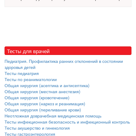
Местная анестезия развивает кардиотоксичность
Федеральная служба по
надзору в сфере
здравоохранения озвучила
тревожную статистику. Она
касаются увеличения риска
острой кардиотоксичности и
Тесты для врачей
роста сопутствующих
осложнений от...
Педиатрия. Профилактика ранних отклонений в состоянии
здоровья детей
Тесты педиатрия
Тесты по реаниматологии
Закон о праве родителей находиться с детьми в
Общая хирургия (асептика и антисептика)
реанимации внесен в Госдуму
Общая хирургия (местная анестезия)
Соответствующий
Общая хирургия (кровотечение)
законопроект внесен в
Общая хирургия (наркоз и реанимация)
палату на
Общая хирургия (переливание крови)
рассмотрение. Суть его
Неотложная доврачебная медицинская помощь
заключается в
Тесты инфекционная безопасность и инфекционный контроль
нахождении одного из
Тесты акушерство и гинекология
родителей в
Тесты гастроэнтерология