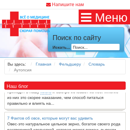
Напишите нам
Меню
Поиск по сайту
Как я заболел во время локдауна?
Это странная ситуация: вы соблюдали все меры
Искать...
предосторожности COVID-19 (вы почти все время дома),
но, тем не менее, вы каким-то образом простудились. Вы
можете задаться...
Вы здесь:
Главная
Фельдшеру
Словарь
Аутопсия
5 причин обратить внимание на средиземноморскую диету
Как
диетолог
, я вижу, что многие причудливые диеты
Наш блог
приходят в нашу
жизнь
и быстро исчезают из нее. Многие
из них это скорее наказание, чем способ питаться
правильно и влиять на...
7 Фактов об овсе, которые могут вас удивить
Овес-это натуральное цельное зерно, богатое своего рода
растворимой клетчаткой, которая может помочь вывести