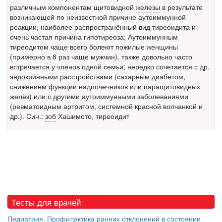
различным компонентам щитовидной
железы
в результате
Местная анестезия развивает кардиотоксичность
возникающей по неизвестной причине аутоиммунной
Федеральная служба по
реакции; наиболее распространённый вид тиреоидита и
надзору в сфере
очень частая причина гипотиреоза; Аутоиммунным
здравоохранения озвучила
тиреодитом чаще всего болеют пожилые женщины
тревожную статистику. Она
(примерно в 8 раз чаще мужчин), также довольно часто
касаются увеличения риска
встречается у членов одной семьи; нередко сочетается с др.
острой кардиотоксичности и
эндокринными расстройствами (
сахарным диабетом
,
роста сопутствующих
снижением функции надпочечников или паращитовидных
осложнений от...
желёз) или с другими аутоиммунными заболеваниями
(ревматоидным артритом, системной красной волчанкой и
др.). Син.:
зоб
Хашимото, тиреоидит
Закон о праве родителей находиться с детьми в
реанимации внесен в Госдуму
Соответствующий
законопроект внесен в
палату на
рассмотрение. Суть его
заключается в
Тесты для врачей
нахождении одного из
родителей в
Педиатрия. Профилактика ранних отклонений в состоянии