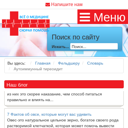
Напишите нам
Меню
Поиск по сайту
Как я заболел во время локдауна?
Это странная ситуация: вы соблюдали все меры
Искать...
предосторожности COVID-19 (вы почти все время дома),
но, тем не менее, вы каким-то образом простудились. Вы
можете задаться...
Вы здесь:
Главная
Фельдшеру
Словарь
Аутоиммунный тиреоидит
5 причин обратить внимание на средиземноморскую диету
Как
диетолог
, я вижу, что многие причудливые диеты
Наш блог
приходят в нашу
жизнь
и быстро исчезают из нее. Многие
из них это скорее наказание, чем способ питаться
правильно и влиять на...
7 Фактов об овсе, которые могут вас удивить
Овес-это натуральное цельное зерно, богатое своего рода
растворимой клетчаткой, которая может помочь вывести