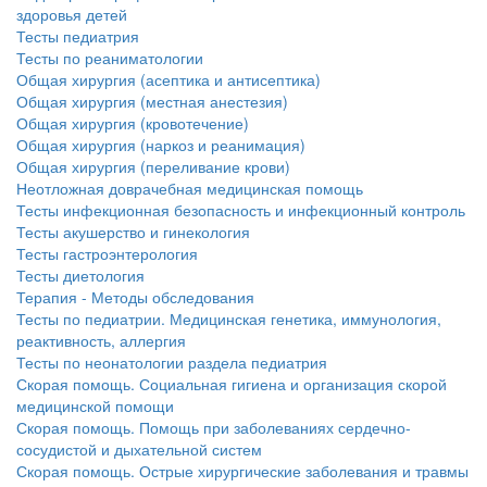
больничной палате
здоровья детей
бесплатно, в течении всего срока лечения...
Тесты педиатрия
Тесты по реаниматологии
Общая хирургия (асептика и антисептика)
Общая хирургия (местная анестезия)
Общая хирургия (кровотечение)
Общая хирургия (наркоз и реанимация)
Общая хирургия (переливание крови)
Неотложная доврачебная медицинская помощь
Тесты инфекционная безопасность и инфекционный контроль
Тесты акушерство и гинекология
Тесты гастроэнтерология
Тесты диетология
Терапия - Методы обследования
Тесты по педиатрии. Медицинская генетика, иммунология,
реактивность, аллергия
Тесты по неонатологии раздела педиатрия
Скорая помощь. Социальная гигиена и организация скорой
медицинской помощи
Скорая помощь. Помощь при заболеваниях сердечно-
сосудистой и дыхательной систем
Скорая помощь. Острые хирургические заболевания и травмы