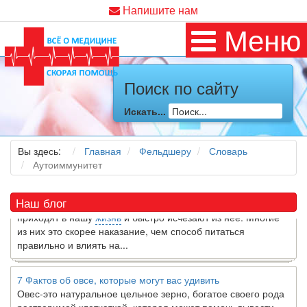
Напишите нам
Меню
Поиск по сайту
Как я заболел во время локдауна?
Это странная ситуация: вы соблюдали все меры
Искать...
предосторожности COVID-19 (вы почти все время дома),
но, тем не менее, вы каким-то образом простудились. Вы
можете задаться...
Вы здесь:
Главная
Фельдшеру
Словарь
Аутоиммунитет
5 причин обратить внимание на средиземноморскую диету
Как
диетолог
, я вижу, что многие причудливые диеты
Наш блог
приходят в нашу
жизнь
и быстро исчезают из нее. Многие
из них это скорее наказание, чем способ питаться
правильно и влиять на...
7 Фактов об овсе, которые могут вас удивить
Овес-это натуральное цельное зерно, богатое своего рода
растворимой клетчаткой, которая может помочь вывести