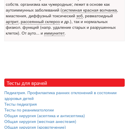
собств.
организма как чужеродные; лежит в основе как
аутоиммунных заболеваний (
системная красная волчанка
,
Местная анестезия развивает кардиотоксичность
миастения, диффузный токсический
зоб
, ревматоидный
Федеральная служба по
артрит
,
рассеянный склероз
и др.), так и нормальных
надзору в сфере
физиол. функций (напр. удаление старых и разрушенных
здравоохранения озвучила
клеток). От ауто... и
иммунитет
.
тревожную статистику. Она
касаются увеличения риска
острой кардиотоксичности и
роста сопутствующих
осложнений от...
Закон о праве родителей находиться с детьми в
Тесты для врачей
реанимации внесен в Госдуму
Соответствующий
Педиатрия. Профилактика ранних отклонений в состоянии
законопроект внесен в
здоровья детей
палату на
Тесты педиатрия
рассмотрение. Суть его
Тесты по реаниматологии
заключается в
Общая хирургия (асептика и антисептика)
нахождении одного из
Общая хирургия (местная анестезия)
Общая хирургия (кровотечение)
родителей в