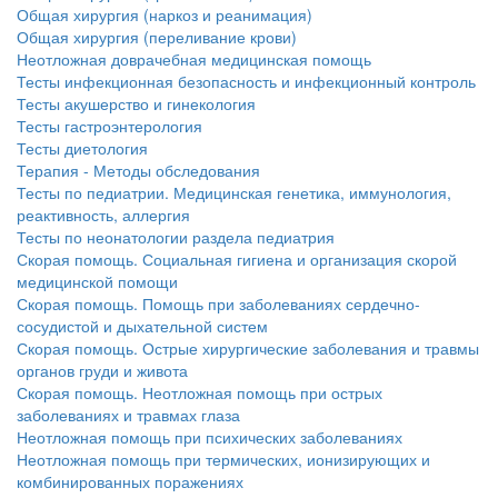
Общая хирургия (наркоз и реанимация)
больничной палате
Общая хирургия (переливание крови)
бесплатно, в течении всего срока лечения...
Неотложная доврачебная медицинская помощь
Тесты инфекционная безопасность и инфекционный контроль
Тесты акушерство и гинекология
Тесты гастроэнтерология
Тесты диетология
Терапия - Методы обследования
Тесты по педиатрии. Медицинская генетика, иммунология,
реактивность, аллергия
Тесты по неонатологии раздела педиатрия
Скорая помощь. Социальная гигиена и организация скорой
медицинской помощи
Скорая помощь. Помощь при заболеваниях сердечно-
сосудистой и дыхательной систем
Скорая помощь. Острые хирургические заболевания и травмы
органов груди и живота
Скорая помощь. Неотложная помощь при острых
заболеваниях и травмах глаза
Неотложная помощь при психических заболеваниях
Неотложная помощь при термических, ионизирующих и
комбинированных поражениях