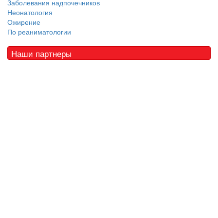
Заболевания надпочечников
Неонатология
Ожирение
По реаниматологии
Наши партнеры
© 2010 - 2021 / 03-Ektb.ru
Сайт о медицине и скорой помощи
.
Все права защищены. При копировании материалов ссылка
обязательна.