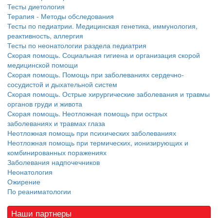
Тесты диетология
родителей в
Терапия - Методы обследования
больничной палате
Тесты по педиатрии. Медицинская генетика, иммунология,
бесплатно, в течении всего срока лечения...
реактивность, аллергия
Тесты по неонатологии раздела педиатрия
Скорая помощь. Социальная гигиена и организация скорой
медицинской помощи
Скорая помощь. Помощь при заболеваниях сердечно-
сосудистой и дыхательной систем
Скорая помощь. Острые хирургические заболевания и травмы
органов груди и живота
Скорая помощь. Неотложная помощь при острых
заболеваниях и травмах глаза
Неотложная помощь при психических заболеваниях
Неотложная помощь при термических, ионизирующих и
комбинированных поражениях
Заболевания надпочечников
Неонатология
Ожирение
По реаниматологии
Наши партнеры