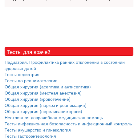
встрече с журналистами ведущих...
Местная анестезия развивает кардиотоксичность
Федеральная служба по
надзору в сфере
здравоохранения озвучила
тревожную статистику. Она
касаются увеличения риска
Тесты для врачей
острой кардиотоксичности и
Педиатрия. Профилактика ранних отклонений в состоянии
роста сопутствующих
здоровья детей
осложнений от...
Тесты педиатрия
Тесты по реаниматологии
Общая хирургия (асептика и антисептика)
Закон о праве родителей находиться с детьми в
Общая хирургия (местная анестезия)
реанимации внесен в Госдуму
Общая хирургия (кровотечение)
Соответствующий
Общая хирургия (наркоз и реанимация)
законопроект внесен в
Общая хирургия (переливание крови)
палату на
Неотложная доврачебная медицинская помощь
Тесты инфекционная безопасность и инфекционный контроль
рассмотрение. Суть его
Тесты акушерство и гинекология
заключается в
Тесты гастроэнтерология
нахождении одного из