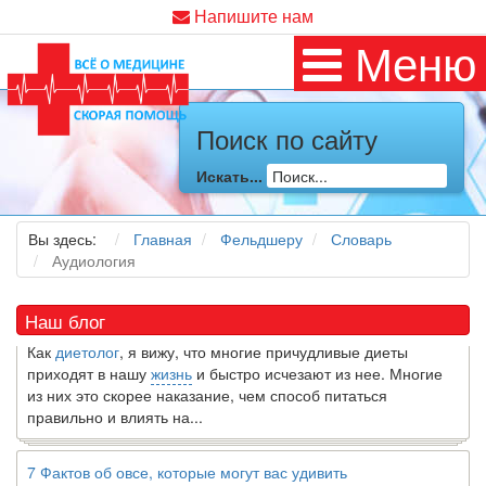
Напишите нам
Меню
Поиск по сайту
Искать...
Как я заболел во время локдауна?
Это странная ситуация: вы соблюдали все меры
предосторожности COVID-19 (вы почти все время дома),
Вы здесь:
Главная
Фельдшеру
Словарь
но, тем не менее, вы каким-то образом простудились. Вы
Аудиология
можете задаться...
Наш блог
5 причин обратить внимание на средиземноморскую диету
Как
диетолог
, я вижу, что многие причудливые диеты
приходят в нашу
жизнь
и быстро исчезают из нее. Многие
из них это скорее наказание, чем способ питаться
правильно и влиять на...
7 Фактов об овсе, которые могут вас удивить
Овес-это натуральное цельное зерно, богатое своего рода