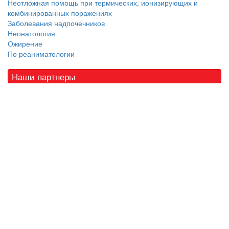
Неотложная помощь при термических, ионизирующих и
комбинированных поражениях
Заболевания надпочечников
Неонатология
Ожирение
По реаниматологии
Наши партнеры
© 2010 - 2021 / 03-Ektb.ru
Сайт о медицине и скорой помощи
.
Все права защищены. При копировании материалов ссылка