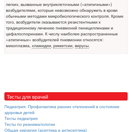
Федеральная служба по
легких,
вызванные внутриклеточными («атипичными»)
надзору в сфере
возбудителями, которые невозможно обнаружить в крови
здравоохранения озвучила
обычными методами микробиологического контроля. Кроме
тревожную статистику. Она
того, возбудители оказываются резистентными к
касаются увеличения риска
традиционному лечению пневмоний пенициллинами и
острой кардиотоксичности и
цефалоспоринами. К числу наиболее распространенные
роста сопутствующих
«атипичных» возбудителей пневмонии относятся:
осложнений от...
микоплазма,
хламидии
,
риккетсии
,
вирусы
.
Закон о праве родителей находиться с детьми в
реанимации внесен в Госдуму
Соответствующий
законопроект внесен в
палату на
Тесты для врачей
рассмотрение. Суть его
заключается в
Педиатрия. Профилактика ранних отклонений в состоянии
нахождении одного из
здоровья детей
родителей в
Тесты педиатрия
больничной палате
Тесты по реаниматологии
бесплатно, в течении всего срока лечения...
Общая хирургия (асептика и антисептика)