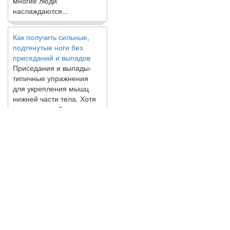
наслаждаются...
Как получить сильные,
подтянутые ноги без
приседаний и выпадов
Приседания и выпады-
типичные упражнения
для укрепления мышц
нижней части тела. Хотя
они чрезвычайно
распространены, они не
могут быть безопасным
вариантом для всех.
Некоторые...
Создана программа
предсказывающая смерть
человека с точностью
© 2010 - 2021 / 03-Ektb.ru
Сайт о 
90%