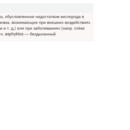
а,
обусловленное недостатком кислорода в
анизма, возникающее при внешних воздействиях
 и т. д.) или при заболеваниях (напр. отёке
реч. asphyktos — бездыханный