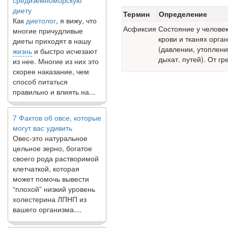
диету
Как
диетолог
, я вижу, что
Термин
Определение
многие причудливые
Асфиксия
Состояние у человек
диеты приходят в нашу
крови и тканях орг
жизнь
и быстро исчезают
(давлении, утоплении
из нее. Многие из них это
дыхат. путей). От г
скорее наказание, чем
способ питаться
правильно и влиять на...
7 Фактов об овсе, которые
могут вас удивить
Овес-это натуральное
цельное зерно, богатое
своего рода растворимой
клетчаткой, которая
может помочь вывести
“плохой” низкий уровень
холестерина ЛПНП из
вашего организма....