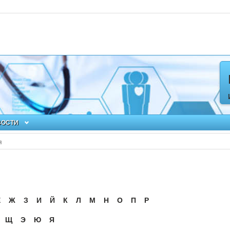
ВОСТИ
я
Ё
Ж
З
И
Й
К
Л
М
Н
О
П
Р
Щ
Э
Ю
Я