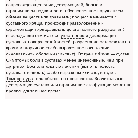
заявила об этом на
сопровождающееся их деформацией, болью и
встрече с журналистами ведущих...
ограничением подвижности, обусловленное нарушением
обмена веществ или травмами; процесс начинается с
Местная анестезия развивает кардиотоксичность
суставного хряща: происходит разволокнение и
Федеральная служба по
фрагментация хряща вплоть до его полного разрушения;
надзору в сфере
впоследствии отмечаются
уплотнение
и деформация
здравоохранения озвучила
суставных поверхностей костей, разрастание остеофитов по
тревожную статистику. Она
краям и вторичное слабо выраженное
воспаление
касаются увеличения риска
синовиальной
оболочки
(синовит). От греч. drthron —
сустав
.
острой кардиотоксичности и
Симптомы: боли в суставах менее интенсивные, чем при
роста сопутствующих
артритах. Воспалительные явления (
выпот
в полость
осложнений от...
сустава,
отёчность
) слабо выражены или отсутствуют.
Температура
тела обычно не повышается. Значительные
деформации сустава или ограничение его функции может не
проявл. длительное время.
Закон о праве родителей находиться с детьми в
реанимации внесен в Госдуму
Соответствующий
законопроект внесен в
палату на
рассмотрение. Суть его
заключается в