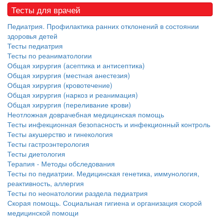
нахождении одного из
Тесты для врачей
родителей в
больничной палате
Педиатрия. Профилактика ранних отклонений в состоянии
здоровья детей
бесплатно, в течении всего срока лечения...
Тесты педиатрия
Тесты по реаниматологии
Общая хирургия (асептика и антисептика)
Общая хирургия (местная анестезия)
Общая хирургия (кровотечение)
Общая хирургия (наркоз и реанимация)
Общая хирургия (переливание крови)
Неотложная доврачебная медицинская помощь
Тесты инфекционная безопасность и инфекционный контроль
Тесты акушерство и гинекология
Тесты гастроэнтерология
Тесты диетология
Терапия - Методы обследования
Тесты по педиатрии. Медицинская генетика, иммунология,
реактивность, аллергия
Тесты по неонатологии раздела педиатрия
Скорая помощь. Социальная гигиена и организация скорой
медицинской помощи