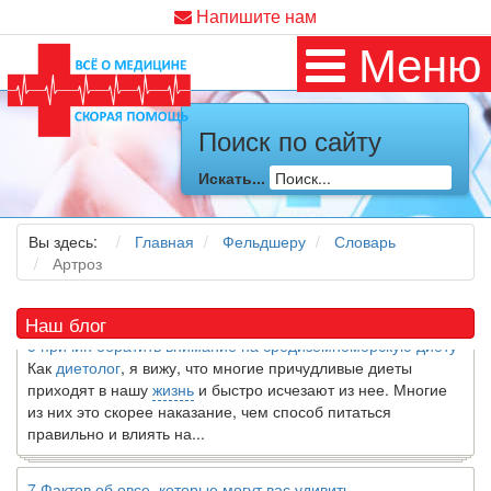
Напишите нам
Меню
Поиск по сайту
Искать...
Как я заболел во время локдауна?
Это странная ситуация: вы соблюдали все меры
предосторожности COVID-19 (вы почти все время дома),
Вы здесь:
Главная
Фельдшеру
Словарь
но, тем не менее, вы каким-то образом простудились. Вы
Артроз
можете задаться...
Наш блог
5 причин обратить внимание на средиземноморскую диету
Как
диетолог
, я вижу, что многие причудливые диеты
приходят в нашу
жизнь
и быстро исчезают из нее. Многие
из них это скорее наказание, чем способ питаться
правильно и влиять на...
7 Фактов об овсе, которые могут вас удивить