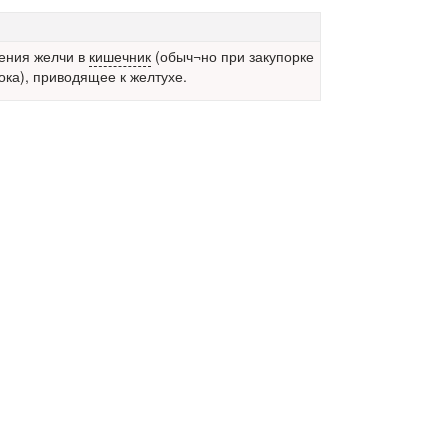
ения желчи в
кишечник
(обыч¬но при закупорке
ока), приводящее к желтухе.