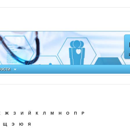
ВОСТИ
Ё
Ж
З
И
Й
К
Л
М
Н
О
П
Р
Щ
Э
Ю
Я