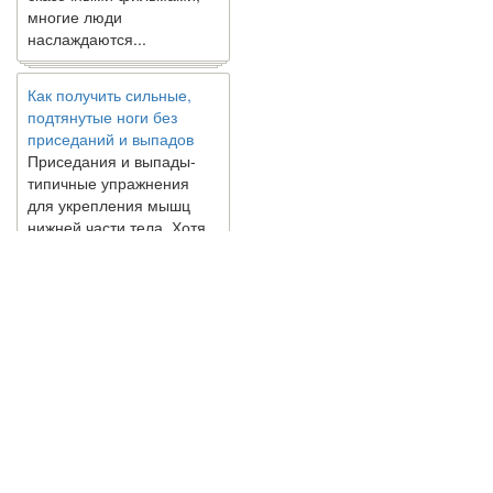
многие люди
наслаждаются...
Как получить сильные,
подтянутые ноги без
приседаний и выпадов
Приседания и выпады-
типичные упражнения
для укрепления мышц
нижней части тела. Хотя
они чрезвычайно
распространены, они не
могут быть безопасным
вариантом для всех.
Некоторые...
Создана программа
предсказывающая смерть
человека с точностью
© 2010 - 2021 / 03-Ektb.ru
Сайт о 
90%