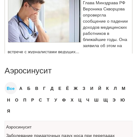
Глава Минздрава РФ
Вероника Скворцова
опровергла
сообщение о падении
доходов медицинских
работников в
ближайшие годы. Она
заявила об этом на
встрече с журналистами ведущих...
Местная анестезия развивает кардиотоксичность
Аэросинусит
Федеральная служба по
надзору в сфере
здравоохранения озвучила
Все
А
Б
В
Г
Д
Е
Ё
Ж
З
И
Й
К
Л
М
тревожную статистику. Она
касаются увеличения риска
Н
О
П
Р
С
Т
У
Ф
Х
Ц
Ч
Ш
Щ
Э
Ю
острой кардиотоксичности и
роста сопутствующих
Я
осложнений от...
Аэросинусит
Заболевание придаточных пазух носа при перепадах
Закон о праве родителей находиться с детьми в