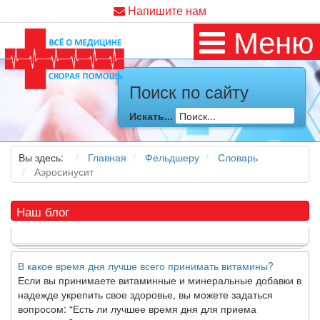
Напишите нам
Как
диетолог
, я вижу, что многие причудливые диеты
Меню
приходят в нашу
жизнь
и быстро исчезают из нее. Многие
из них это скорее наказание, чем способ питаться
правильно и влиять на...
Поиск по сайту
7 Фактов об овсе, которые могут вас удивить
Овес-это натуральное цельное зерно, богатое своего рода
Искать...
растворимой клетчаткой, которая может помочь вывести
“плохой” низкий уровень холестерина ЛПНП из вашего
организма....
Вы здесь:
Главная
Фельдшеру
Словарь
Аэросинусит
Наш блог
В какое время дня лучше всего принимать витамины?
Если вы принимаете витаминные и минеральные добавки в
надежде укрепить свое здоровье, вы можете задаться
вопросом: “Есть ли лучшее время дня для приема
витаминов
?”