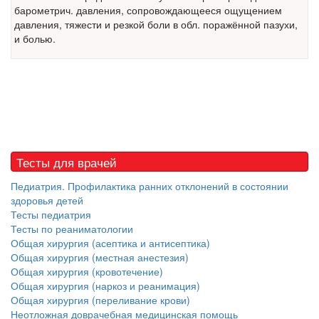
барометрич.
давления, сопровождающееся ощущением
реанимации внесен в Госдуму
давления, тяжести и резкой боли в обл. поражённой пазухи,
Соответствующий
и болью.
законопроект внесен в
палату на
рассмотрение. Суть его
заключается в
нахождении одного из
родителей в
больничной палате
бесплатно, в течении всего срока лечения...
Тесты для врачей
Педиатрия. Профилактика ранних отклонений в состоянии
здоровья детей
Тесты педиатрия
Тесты по реаниматологии
Общая хирургия (асептика и антисептика)
Общая хирургия (местная анестезия)
Общая хирургия (кровотечение)
Общая хирургия (наркоз и реанимация)
Общая хирургия (переливание крови)
Неотложная доврачебная медицинская помощь