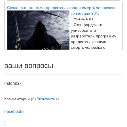
Создана программа предсказывающая смерть человека с
точностью 90%
Ученые из
Стэнфордского
университета
разработали программу
предсказывающую
смерть человека с
высокой точностью.
ваши вопросы
Зарплата врачей в 2018 году превысит средний доход
россиян в два раза
Глава Минздрава РФ
{rsform2}
Вероника Скворцова
опровергла
Комментарии (0)
Вконтакте (
)
сообщение о падении
доходов медицинских
работников в
Facebook (
ближайшие годы. Она
заявила об этом на
)