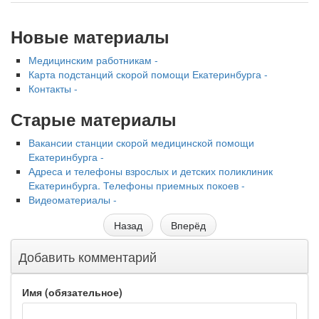
встрече с журналистами ведущих...
Новые материалы
Местная анестезия развивает кардиотоксичность
Федеральная служба по
Медицинским работникам -
надзору в сфере
Карта подстанций скорой помощи Екатеринбурга -
здравоохранения озвучила
Контакты -
тревожную статистику. Она
касаются увеличения риска
Старые материалы
острой кардиотоксичности и
роста сопутствующих
Вакансии станции скорой медицинской помощи
осложнений от...
Екатеринбурга -
Адреса и телефоны взрослых и детских поликлиник
Екатеринбурга. Телефоны приемных покоев -
Видеоматериалы -
Закон о праве родителей находиться с детьми в
реанимации внесен в Госдуму
Назад
Вперёд
Соответствующий
законопроект внесен в
Добавить комментарий
палату на
рассмотрение. Суть его
Имя (обязательное)
заключается в
нахождении одного из