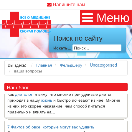
Напишите нам
Меню
Поиск по сайту
Как я заболел во время локдауна?
Искать...
Это странная ситуация:
вы соблюдали все меры
предосторожности COVID-19 (вы почти все время дома),
но, тем не менее, вы каким-то образом простудились. Вы
Вы здесь:
Главная
Фельдшеру
Uncategorised
можете задаться...
ваши вопросы
5 причин обратить внимание на средиземноморскую диету
Наш блог
Как
диетолог
, я вижу, что многие причудливые диеты
приходят в нашу
жизнь
и быстро исчезают из нее. Многие
из них это скорее наказание, чем способ питаться
правильно и влиять на...
7 Фактов об овсе, которые могут вас удивить
Овес-это натуральное цельное зерно, богатое своего рода