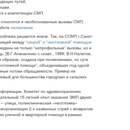
одящих путей.
ишки.
ся к компетенции СМП.
 относятся и необоснованные вызовы СМП,
аботе
поликлиник
проблема решается иначе. Так, на ССМП г.Санкт-
ункций между
“скорой” и “неотложной” помощью
еданы не только “непрофильные” вызовы, но и
. [В.Г.Апанасенко с соавт., 1989; В.Н.Налитов,
м образом, создана при поликлиниках, по сути
неотложной помощи”, объединившая под одной
зные потоки обращаемости. Пример не
лемый для большинства городских и сельских
нформации, Комитет по здравоохранению
ицательный 15-летний опыт оказания ЭМП двумя
– улица, поликлиническая «неотложка»
реорганизации 2-х названных служб с возвратом
ии уличной и квартирной помощи в рамках