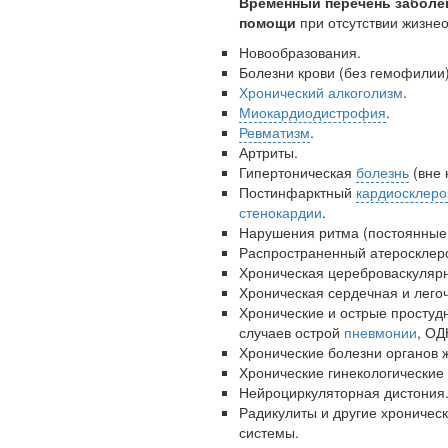
Временный перечень заболе
помощи
при отсутствии жизне
Новообразования.
Болезни крови (без гемофилии)
Хронический алкоголизм
.
Миокардиодистрофия
.
Ревматизм
.
Артриты.
Гипертоническая
болезнь
(вне 
Постинфарктный
кардиосклеро
стенокардии
.
Нарушения ритма (постоянные
Распространенный атеросклер
Хроническая цереброваскуляр
Хроническая сердечная и лего
Хронические и острые простуд
случаев острой
пневмонии
, ОД
Хронические болезни органов 
Хронические гинекологические з
Нейроциркуляторная дистония
Радикулиты и другие хроничес
системы.