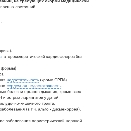
ваний, не требующих скорой медицинской
опасных состояний.
.
криза).
з
, атеросклеротический кардиосклероз без
 формы).
оз.
ная
недостаточность
(кроме СРПА).
чно-
сердечная недостаточность
.
ные болезни органов дыхания, кроме всех
Н и острых ларингитов у детей.
желудочно-кишечного тракта.
аболевания (в т.ч. альго - дисменоррея).
.
кие заболевания периферической нервной