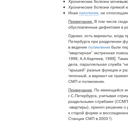
Хронические болезни мочевыв
Хронические болезни прямой к
Иная
патология
, не относящая
Примечание.
В том числе сюда
обусловленные дефектами в р
Однако, есть варианты, когда 
Петербурга при разделении ф
в ведение
поликлиник
были пер
“квартирная” экстренная помощь
1999; А.А.Карпеев, 1999]. Таки
дела, параллельная служба “
“крышей” разные функции и ра
типичный, а вариант не прием
СМП и поликлиник.
Примечание
. По имеющейся и
г.С.Петербурга, учитывая отр
раздельными службами (ССМП 
-квартиры), принял решение о 
к старой форме и воссоединен
Станции СМП в 2003 !).