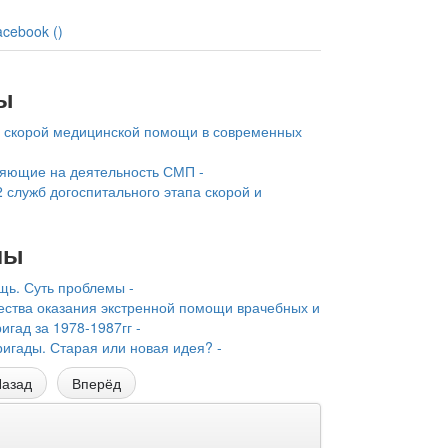
acebook (
)
ы
 скорой медицинской помощи в современных
ияющие на деятельность СМП -
2 служб догоспитального этапа скорой и
лы
щь. Суть проблемы -
ества оказания экстренной помощи врачебных и
гад за 1978-1987гг -
игады. Старая или новая идея? -
азад
Вперёд