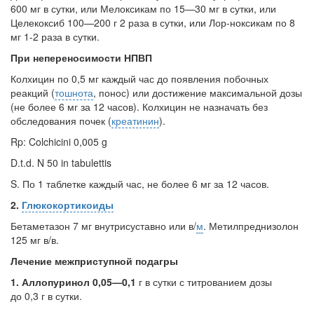
600 мг в сутки, или Мелоксикам по 15—30 мг в сут­ки, или
Целекоксиб 100—200 г 2 раза в сутки, или Лор-ноксикам по 8
мг 1-2 раза в сутки.
При непереносимости НПВП
Колхицин по 0,5 мг каждый час до появления побоч­ных
реакций (
тошнота
, понос) или достижение максималь­ной дозы
(не более 6 мг за 12 часов). Колхицин не назна­чать без
обследования почек (
креатинин
).
Rp: Colchicini 0,005 g
D.t.d. N 50 in tabulettis
S. По 1 таблетке каждый час, не более 6 мг за 12 часов.
2.
Глюкокортикоиды
Бетаметазон 7 мг внутрисуставно или в/
м
. Метилпреднизолон
125 мг в/в.
Лечение межприступной подагры
1.
Аллопуринол 0,05—0,1
г в сутки с титрованием дозы
до 0,3 г в сутки.