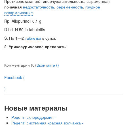
Противопоказания:
гиперчувствительность, выражен­ная
почечная
недостаточность
,
беременность
,
грудное
вскармливание
.
Rp: Allopurinoli 0,1 g
D.t.d. N 50 in tabulettis
S. По 1—2
таблетки
в сутки.
2.
Урикозурические препараты
Комментарии (0)
Вконтакте (
)
Facebook (
)
Новые материалы
Рецепт: склеродермия -
Рецепт: системная красная волчанка -