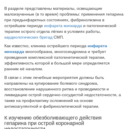
В разделе представлены материалы,
освещающие
малоизученные (в то время) проблемы: применения гепарина
при предынфарктных состояниях, фибринолизина в
острейшем периоде
инфаркта миокарда
и патогенической
терапии острого отдела лёгких в условиях работы,
кардиологических бригад
СМП.
Как известно, клиника острейшего периода
инфаркта
миокарда
многообразна, многосиндромна и требует
проведения комплексной патогенетической терапии,
эффективность которой в большой мере определяется
ранним её началом.
В связи с этим лечебные мероприятия должны быть
направлены на купирование болевого синдрома,
восстановление нарушенного ритма и проводимости и
ликвидацию острой сердечно-сосудистой недостаточности, а
также на профилактику осложнений на основе
антикоагулянтной и фибринолитической терапии.
К изучению обезболивающего действия
гепарина при острой коронарной
недостаточности