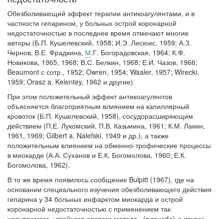
Обезболивающий эффект терапии антикоагулянтами, и в
частности гепарином, у больных острой коронарной
недостаточностью в последнее время отмечают многие
авторы (Б.П. Кушелевский, 1958; И.Э. Лесюис, 1959; А.З.
Чернов, В.Е. Фрадкина,
М
.Г. Богорадовская, 1964; К.Ф.
Новикова, 1965, 1968; В.С. Белкин, 1968; Е.И. Чазов, 1966;
Beaumont с сотр., 1952; Owren, 1954; Waaler, 1957; Wirecki,
1959; Orasz a. Kelentey, 1962 и другие).
При этом положительный эффект антикоагулянтов
объясняется благоприятным влиянием на капиллярный
кровоток (Б.П. Кушелевский, 1958), сосудорасширяющим
действием (П.Е. Лукомский, П.В. Казьмина, 1961; К.М. Лакин,
1961, 1969; Gilbert a. Nalefski, 1949 и др.), а также
положительным влиянием на обменно-трофические процессы
в миокарде (А.А. Суханов и Е.К. Богомолова, 1960; Е.К.
Богомолова, 1962).
В то же время появилось сообщение Bulpitt (1967), где на
основании специального изучения обезболивающего действия
гепарина у 34 больных инфарктом миокарда и острой
коронарной недостаточностью с применением так
называемого «двойного слепого метода» (плацебо) и других