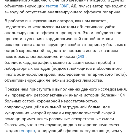
объективизирующих
тестов
(
ЭКГ
, АД, пульс) автор приводит к
выводу об отсутствии аналгезирующего эффекта гепарина.
В работах вышеуказанных авторов, как нам кажется,
недостаточно использованы методы объективного учёта
аналгезирующего эффекта препарата. Это и побудило нас
провести в условиях кардиологической скорой помощи
исследования аналгезирующих свойств гепарина у больных с
острой корональной недостаточностью с использованием
некоторых электрофизиологических (
ЭКГ
,
баллистокардиография, кожно-гальваническая проба) и
лабораторных методов (подсчет лейкоцитов и абсолютного
числа эозинофилов крови, исследование гепаринового теста),
объективизирующих лечебный эффект лекарства.
Прежде чем приступить к выполнению данного исследования,
мы проверили ретроспективный анализ истории болезни 104
больных острой коронарной недостаточностью,
сопровождающейся сильной загрудинной болью, для
купирования которой врачами кардиологической скорой
помощи применялись различные лекарственные смеси.
Оказались, что в тех случаях, когда в лекарственную смесь
входил
гепарин
, копирующий эффект наступал чаще, чем у