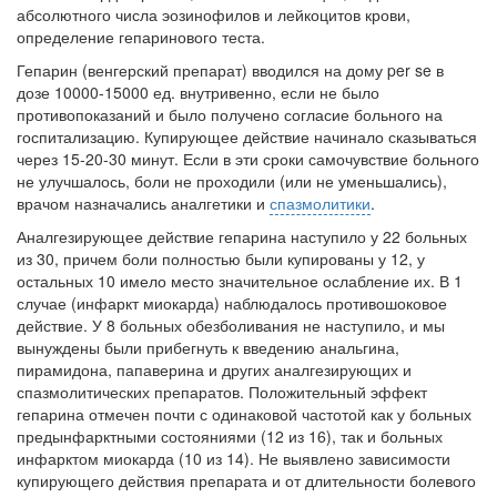
абсолютного числа эозинофилов и лейкоцитов крови,
определение гепаринового теста.
Гепарин (венгерский препарат) вводился на дому per se в
дозе 10000-15000 ед. внутривенно, если не было
противопоказаний и было получено согласие больного на
госпитализацию. Купирующее действие начинало сказываться
через 15-20-30 минут. Если в эти сроки самочувствие больного
не улучшалось, боли не проходили (или не уменьшались),
врачом назначались аналгетики и
спазмолитики
.
Аналгезирующее действие гепарина наступило у 22 больных
из 30, причем боли полностью были купированы у 12, у
остальных 10 имело место значительное ослабление их. В 1
случае (инфаркт миокарда) наблюдалось противошоковое
действие. У 8 больных обезболивания не наступило, и мы
вынуждены были прибегнуть к введению анальгина,
пирамидона, папаверина и других аналгезирующих и
спазмолитических препаратов. Положительный эффект
гепарина отмечен почти с одинаковой частотой как у больных
предынфарктными состояниями (12 из 16), так и больных
инфарктом миокарда (10 из 14). Не выявлено зависимости
купирующего действия препарата и от длительности болевого