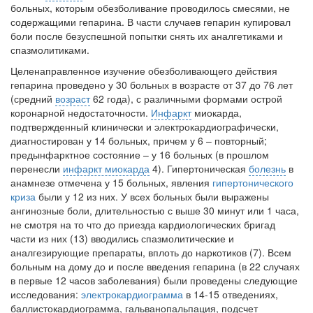
больных, которым обезболивание проводилось смесями, не
содержащими гепарина. В части случаев гепарин купировал
боли после безуспешной попытки снять их аналгетиками и
спазмолитиками.
Целенаправленное изучение обезболивающего действия
гепарина проведено у 30 больных в возрасте от 37 до 76 лет
(средний
возраст
62 года), с различными формами острой
коронарной недостаточности.
Инфаркт
миокарда,
подтвержденный клинически и электрокардиографически,
диагностирован у 14 больных, причем у 6 – повторный;
предынфарктное состояние – у 16 больных (в прошлом
перенесли
инфаркт миокарда
4). Гипертоническая
болезнь
в
анамнезе отмечена у 15 больных, явления
гипертонического
криза
были у 12 из них. У всех больных были выражены
ангинозные боли, длительностью с выше 30 минут или 1 часа,
не смотря на то что до приезда кардиологических бригад
части из них (13) вводились спазмолитические и
аналгезирующие препараты, вплоть до наркотиков (7). Всем
больным на дому до и после введения гепарина (в 22 случаях
в первые 12 часов заболевания) были проведены следующие
исследования:
электрокардиограмма
в 14-15 отведениях,
баллистокардиограмма, гальванопальпация, подсчет