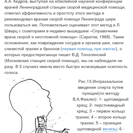
А.А. Кедров, выступая на юбилейной научной конференции
врачей Ленинградской станции скорой медицинской помощи,
отметил эффективность и простоту этого метода и
рекомендовал врачам скорой помощи Ленинграда шире
пользоваться им. Положительно оценивает этот метод и Л.
Шварц с соавторами в недавно вышедшем «Справочнике
врача скорой и неотложной помощи» (Саратов, 1968). Такие
осложнения, как повреждение сосудов и органов шеи, ожоги
слизистой трахеи и бронхов (
первая помощь при ожогах
), о
которых предостерегающе пишет В.Д. Тополянский
(Московская станция скорой помощи), мы не наблюдали ни
разу. В 3 случаях имела место быстро исчезнувшая осиплость
голоса.
Рис.13.Интрахеальное
введение спирта путем
пункции(по методу
В.А.Фиалко): 1- щитовидный
хрящ; 2- перстневидный
хрящ; 3 – первое кольцо
трахеи; 4 – второе кольцо
трахеи; 5 – проекция
щитовидной
железы
; 6 -