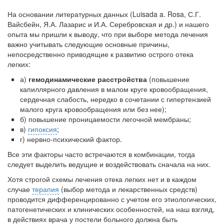
На основании литературных данных
(Luisada a. Rosa, С.Г.
Вайсбейн, Я.А. Лазарис и И.А. Серебровская и др.) и нашего
опыта мы пришли к выводу, что при выборе метода лечения
важно учитывать следующие основные причины,
непосредственно приводящие к развитию острого отека
легких:
а)
гемодинамические расстройства
(повышение
капиллярного давления в малом круге кровообращения,
сердечная слабость, нередко в сочетании с гипертензией
малого круга кровообращения или без нее);
б) повышение проницаемости легочной мембраны;
в)
гипоксия
;
г) нервно-психический фактор.
Все эти факторы часто встречаются в комбинации, тогда
следует выделить ведущие и воздействовать сначала на них.
Хотя строгой схемы лечения отека легких нет и в каждом
случае
терапия
(выбор метода и лекарственных средств)
проводится дифференцированно с учетом его этиологических,
патогенетических и клинических особенностей, на наш взгляд,
в действиях врача у постели больного должна быть