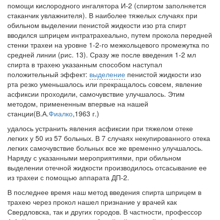
помощи кислородного ингалятора И-2 (спиртом заполняется
стаканчик увлажнителя). В наиболее тяжелых случаях при
обильном выделении пенистой жидкости изо рта спирт
вводился шприцем интратрахеально, путем прокола передней
стенки трахеи на уровне 1-2-го межкольцевого промежутка по
средней линии (рис. 13). Сразу же после введения 1-2 мл
спирта в трахею указанным способом наступал
положительный эффект:
выделение
пенистой жидкости изо
рта резко уменьшалось или прекращалось совсем, явление
асфиксии проходили, самочувствие улучшалось. Этим
методом, примененным впервые на нашей
станции(В.А.
Фиалко
,1963 г.)
удалось устранить явления асфиксии при тяжелом отеке
легких у 50 из 57 больных. В 7 случаях некупированного отека
легких самочувствие больных все же временно улучшалось.
Наряду с указанными мероприятиями, при обильном
выделении отечной жидкости производилось отсасывание ее
из трахеи с помощью аппарата ДП-2.
В последнее время наш метод введения спирта шприцем в
трахею через прокол нашел признание у врачей как
Свердловска, так и других городов. В частности, профессор