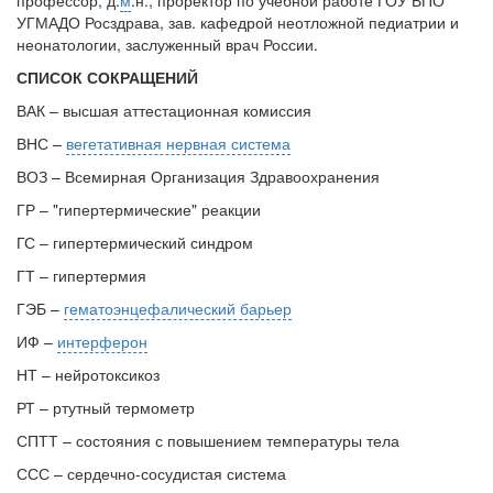
профессор, д.
м
.н., проректор по учебной работе ГОУ ВПО
УГМАДО Росздрава, зав. кафедрой неотложной педиатрии и
неонатологии, заслуженный врач России.
СПИСОК СОКРАЩЕНИЙ
ВАК – высшая аттестационная комиссия
ВНС –
вегетативная нервная система
ВОЗ – Всемирная Организация Здравоохранения
ГР – "гипертермические" реакции
ГС – гипертермический синдром
ГТ – гипертермия
ГЭБ –
гематоэнцефалический барьер
ИФ –
интерферон
НТ – нейротоксикоз
РТ – ртутный термометр
СПТТ – состояния с повышением температуры тела
ССС – сердечно-сосудистая система