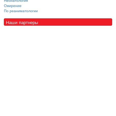
Неонатология
Ожирение
По реаниматологии
Наши партнеры
© 2010 - 2021 / 03-Ektb.ru
Сайт о медицине и скорой помощи
.
Все права защищены. При копировании материалов ссылка
обязательна.