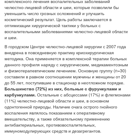
комплексного лечения воспалительных заболеваний
челюстно-лицевой области и шеи, которые позволили бы
уменьшить число грозных осложнений и улучшить
косметический результат. Цель работы заключается в
оптимизации хирургической тактики у больных с
воспалительными заболеваниями челюстно-лицевой области
и шеи
.
В городском Центре челюстно-лицевой хирургии с 2007 года
внедрена в повседневную практику криохирургическая
методика. Она применяется в комплексной терапии больных
данного профиля наряду с хирургическим, медикаментозным
и физиотерапевтическим лечением. Основную группу (n=30)
составили в равном соотношении мужчины и женщины от 20
до 55 лет, поступившие в стационар в неотложном порядке.
Большинство (72%) из них, больные с фурункулами и
карбункулами.
Остальные с абсцессами (17%) и флегмонами
(11%) челюстно-лицевой области и шеи, в основном
одонтогенной природы. Наличие очага острого гнойного
воспаления являлось показанием к оперативному
вмешательству, а также обязательному применению
антибактериальных, противовоспалительных,
иммуномодулирующих средств и дезагрегантов.