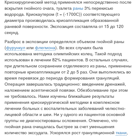
Криохирургический метод
применялся непосредственно после
вскрытия гнойного очага, туалета
раны
3% перекисью
водорода. Криокаутером (t = (-1700С)) соответствующего
диаметра производилась криоаппликация образованной
раневой поверхности. Экспозиция составляла от 15 до 120
секунд.
Разброс в экспозиции определялся объемом гнойной раны
(
фурункул
или
флегмона
). Во всех случаях была
использована методика олимпийских колец. Такой подход
использован в лечении 82% пациентов. В остальных случаях,
при длительном сохранении отделяемого из раны, применены
повторные криоаппликации от 2 до 5 раз. Они выполнялись во
время перевязок до периода формирования грануляций.
Операция завершалась традиционно: введением дренажей,
наложением асептической повязки. Обезболивание при этом
не требовалось. Нами изучены ближайшие результаты
применения криохирургической методики в комплексном
лечении больных с воспалительных заболеваний челюстно-
лицевой области и шеи. Ни у одного из пациентов основной
группы не диагностированы осложнения. Отмечено, что
гнойная рана очищалась быстрее за счет уменьшения
количество экссудата. Ускорялся рост грануляционной
ткани
,