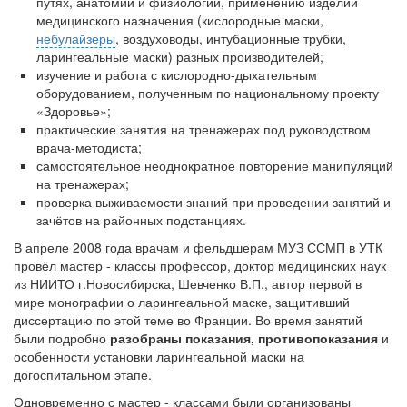
путях, анатомии и физиологии, применению изделий
медицинского назначения (кислородные маски,
небулайзеры
, воздуховоды, интубационные трубки,
ларингеальные маски) разных производителей;
изучение и работа с кислородно-дыхательным
оборудованием, полученным по национальному проекту
«Здоровье»;
практические занятия на тренажерах под руководством
врача-методиста;
самостоятельное неоднократное повторение манипуляций
на тренажерах;
проверка выживаемости знаний при проведении занятий и
зачётов на районных подстанциях.
В апреле 2008 года врачам и фельдшерам МУЗ ССМП в УТК
провёл мастер - классы профессор, доктор медицинских наук
из НИИТО г.Новосибирска, Шевченко В.П., автор первой в
мире монографии о ларингеальной маске, защитивший
диссертацию по этой теме во Франции. Во время занятий
были подробно
разобраны показания, противопоказания
и
особенности установки ларингеальной маски на
догоспитальном этапе.
Одновременно с мастер - классами были организованы