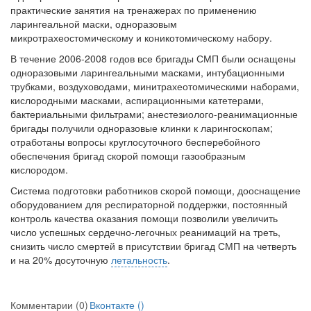
практические занятия на тренажерах по применению
ларингеальной маски, одноразовым
микротрахеостомическому и коникотомическому набору.
В течение 2006-2008 годов все бригады СМП были оснащены
одноразовыми ларингеальными масками, интубационными
трубками, воздуховодами, минитрахеотомическими наборами,
кислородными масками, аспирационными катетерами,
бактериальными фильтрами; анестезиолого-реанимационные
бригады получили одноразовые клинки к ларингоскопам;
отработаны вопросы круглосуточного бесперебойного
обеспечения бригад скорой помощи газообразным
кислородом.
Система подготовки работников скорой помощи, дооснащение
оборудованием для респираторной поддержки, постоянный
контроль качества оказания помощи позволили увеличить
число успешных сердечно-легочных реанимаций на треть,
снизить число смертей в присутствии бригад СМП на четверть
и на 20% досуточную
летальность
.
Комментарии (0)
Вконтакте (
)