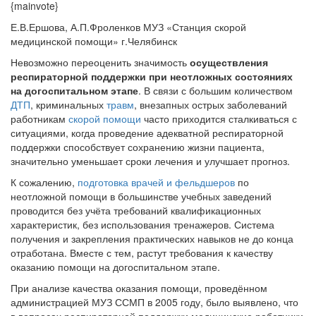
{mainvote}
Е.В.Ершова, А.П.Фроленков МУЗ «Станция скорой
медицинской помощи» г.Челябинск
Невозможно переоценить значимость
осуществления
респираторной поддержки при неотложных состояниях
на догоспитальном этапе
. В связи с большим количеством
ДТП
, криминальных
травм
, внезапных острых заболеваний
работникам
скорой помощи
часто приходится сталкиваться с
ситуациями, когда проведение адекватной респираторной
поддержки способствует сохранению жизни пациента,
значительно уменьшает сроки лечения и улучшает прогноз.
К сожалению,
подготовка врачей и фельдшеров
по
неотложной помощи в большинстве учебных заведений
проводится без учёта требований квалификационных
характеристик, без использования тренажеров. Система
получения и закрепления практических навыков не до конца
отработана. Вместе с тем, растут требования к качеству
оказанию помощи на догоспитальном этапе.
При анализе качества оказания помощи, проведённом
администрацией МУЗ ССМП в 2005 году, было выявлено, что