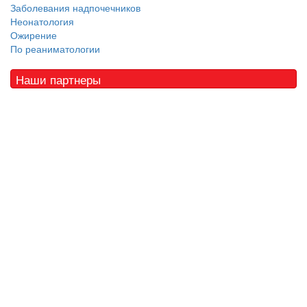
Заболевания надпочечников
Неонатология
Ожирение
По реаниматологии
Наши партнеры
© 2010 - 2021 / 03-Ektb.ru
Сайт о медицине и скорой помощи
.
Все права защищены. При копировании материалов ссылка
обязательна.