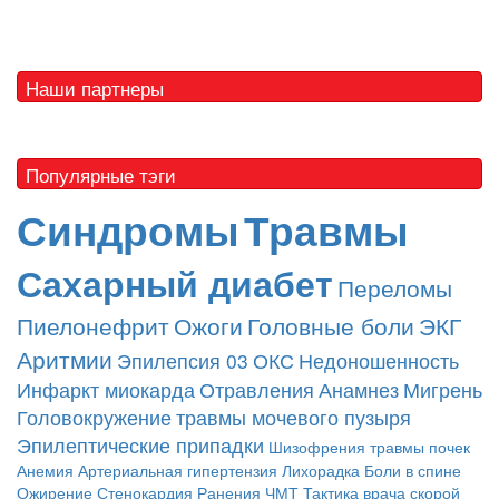
Наши партнеры
Популярные тэги
Синдромы
Травмы
Сахарный диабет
Переломы
Пиелонефрит
Ожоги
Головные боли
ЭКГ
Аритмии
Эпилепсия
03
ОКС
Недоношенность
Инфаркт миокарда
Отравления
Анамнез
Мигрень
Головокружение
травмы мочевого пузыря
Эпилептические припадки
Шизофрения
травмы почек
Анемия
Артериальная гипертензия
Лихорадка
Боли в спине
Ожирение
Стенокардия
Ранения
ЧМТ
Тактика врача скорой