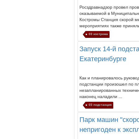
Росздравнадзор провел пров
оказываемой в Муниципальн
Костромы Станция скорой м
мероприятиях также приняли 
03 кострома
Запуск 14-й подст
Екатеринбурге
Как и планировалось руковод
подстанции произошел по пл
незапланированных техниче
наконец наладили ...
03 подстанция
Парк машин "скор
непригоден к эксп