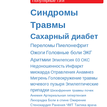
Популярные тэги
Синдромы
Травмы
Сахарный диабет
Переломы
Пиелонефрит
Ожоги
Головные боли
ЭКГ
Аритмии
Эпилепсия
03
ОКС
Недоношенность
Инфаркт
миокарда
Отравления
Анамнез
Мигрень
Головокружение
травмы
мочевого пузыря
Эпилептические
припадки
Шизофрения
травмы почек
Анемия
Артериальная гипертензия
Лихорадка
Боли в спине
Ожирение
Стенокардия
Ранения
ЧМТ
Тактика врача