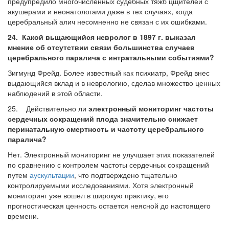
предупредило многочисленных судебных тяжб цщителей с
акушерами и неонатологами даже в тех случаях, когда
церебральный алич несомненно не связан с их ошибками.
24. Какой вьщающийся невролог в 1897 г. выказал
мнение об отсутствии связи большинства случаев
церебрального паралича с интратальными событиями?
Зигмунд Фрейд. Более известный как психиатр, Фрейд внес
выдающийся вклад и в неврологию, сделав множество ценных
наблюдений в этой области.
25. Действительно ли
электронный мониторинг частоты
сердечных сокращений плода значительно снижает
перинатальную смертность и частоту церебрального
паралича?
Нет. Электронный мониторинг не улучшает этих показателей
по сравнению с контролем частоты сердечных сокращений
путем
аускультации
, что подтвер­ждено тщательно
контролируемыми исследованиями. Хотя электронный
монито­ринг уже вошел в широкую практику, его
прогностическая ценность остается неясной до настоящего
времени.