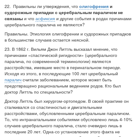
22.
Правильны ли утверждения, что
олигофрения
и
судорожные припадки с церебральным параличом не
связаны
и что
асфиксия
и другие события в родах причинами
церебрального паралича не являются?
Правильны. Этиология олигофрении и судорожных припадков
в большинстве случаев остается неясной.
23. В 1862 г. Вильям Джон Литтль высказал мнение, что
причинами «спастиче­ской ригидности» (церебрального
паралича, по современной терминологии) являются
расстройства, имевшие место в перинатальном периоде.
Исходя из этого, в последующие 100 лет церебральный
паралич
считали заболевани­ем, которое может быть
предотвращено рациональным ведением родов. Кто был
доктор Литтль по специальности?
Доктор Литтль был хирургом-ортопедом. В своей практике он
сталкивался со спастичностыо и двигательными
расстройствами, обусловленными церебраль­ным параличом.
То, что интранатальными событиями обусловлено лишь 4-10%
случаев церебрального паралича, стало очевидно лишь в
последние 20 лет. Одна-со установление этого факта не