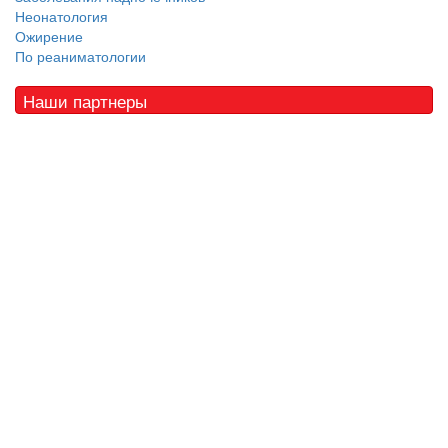
Неонатология
Ожирение
По реаниматологии
Наши партнеры
© 2010 - 2021 / 03-Ektb.ru
Сайт о медицине и скорой помощи
.
Все права защищены. При копировании материалов ссылка
обязательна.