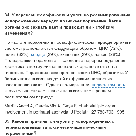
34. У перенесших асфиксию и успешно реанимированных
новорожденных нередко возникает поражение. Какие
органы оно захватывает и приводит ли к стойким
изменениям?
По частоте поражения в постасфиксическом периоде органы и
системы рас­полагаются следующим образом: ЦНС (72%),
почки (62%),
сердце
(29%), кишеч­ник (29%), легкие (26%).
Полиоргашюе поражение — следствие перераспределе­ния
кровотока в пользу жизненно важных органов в ответ на
гипоксию. Пораже­ния всех органов, кроме ЦНС, обратимы. У
большинства выживших детей их функции полностью
восстанавливаются. Однако полиорганная
недостаточность
значительно снижает шансы на выживание в раннем
постнатальном периоде.
Martin-Ancel A, Garcia-Mix A, Gaya F, et al: Multiple organ
involvement in perinatal asphy­xia. J Pediatr 127:786-793,1995.
35.
Каковы причины олигурии у новорожденных с
перинатальными гипоксически-ишемическими
поражениями?