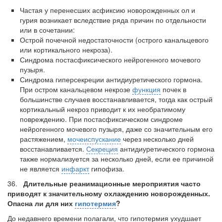
Частая у перенесших асфиксию новорожденных ол и
гурия возникает вслед­ствие ряда причин по отдельности
или в сочетании:
Острой почечной недостаточности (острого канальцевого
или кортикаль­ного некроза).
Синдрома постасфиксического нейрогенного мочевого
пузыря.
Синдрома гиперсекреции антидиуретического гормона.
При остром канальцевом некрозе
функция
почек в
большинстве случаев вос­станавливается, тогда как острый
кортикальный некроз приводит к их необрати­мому
повреждению. При постасфиксическом синдроме
нейрогенного мочевого пузыря, даже со значительным его
растяжением,
мочеиспускание
через несколько дней
восстанавливается.
Секреция
антидиуретического гормона
также нормали­зуется за несколько дней, если ее причиной
не является
инфаркт
гипофиза.
36.
Длительные реанимационные мероприятия часто
приводят
к значительному охлаждению новорожденных.
Опасна ли для них
гипотермия
?
До недавнего времени полагали, что гипотермия ухудшает