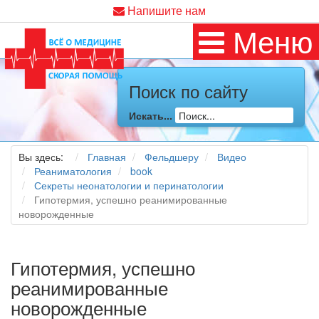
Напишите нам
Меню
Поиск по сайту
Искать...
Вы здесь:
Главная
Фельдшеру
Видео
Реаниматология
book
Секреты неонатологии и перинатологии
Гипотермия, успешно реанимированные
новорожденные
Гипотермия, успешно
реанимированные
новорожденные