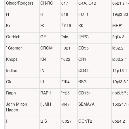
Chido/Rodgers
CH/RG
017
С4А, С4В
бр21.з;^-
H
H
018
FUT1
19ql3.33
1
Kx
Ж
019
ХК
МНЕ'
Gerbich
GE
"bio
(jYPC
2ql’4.3
’ Cromer
CROM
; 021
CD55
lq32.2
Knops
KN
f'622
CR1
lq32.2 "
Indian
IN
CD44
11р13 1
;
Ok
Ш
"Ш4
BSG
19pl3.3 '
f
,k
Raph
RAPH
‘^25'
CD151
npi5.5
';
John Milton
i)JMH
ИИ г
SEMA7A
15q24.1 
Hagen
I
Ц S
К 027
GCNT2
6p24.2