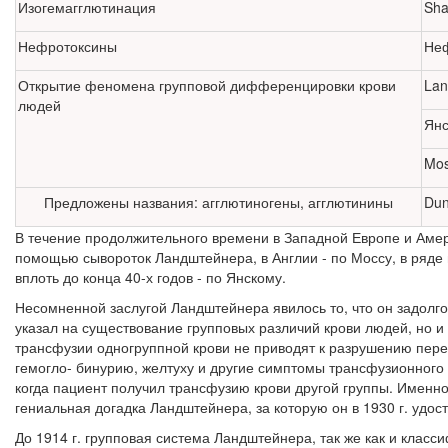
Изогемагглютинация
Sha
Нефротоксины
Неф
Открытие феномена групповой дифференцировки крови
Lan
людей
Янс
Mos
Предложены названия: агглютиногены, агглютинины
Dun
В течение продолжительного времени в Западной Европе и Амери
помощью сывороток Ландштейнера, в Англии - по Моссу, в ряде
вплоть до конца 40-х годов - по Янскому.
Несомненной заслугой Ландштейнера явилось то, что он задолго 
указал на существование групповых различий крови лю­дей, но 
трансфузии одногруппной кро­ви не приводят к разрушению пер
гемогло- бинурию, желтуху и другие симптомы трансфузионного
когда пациент получил трансфузию крови другой группы. Именно
гениальная догадка Ландштейнера, за которую он в 1930 г. удо
До 1914 г. групповая система Ландштейнера, так же как и класс