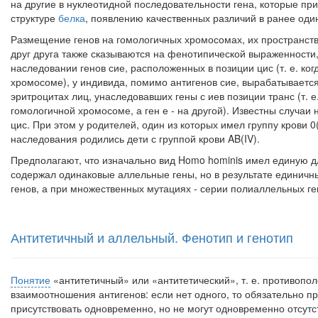
на другие в нуклеотидной последовательности гена, которые пр
структуре
белка
, появлению ка­чественных различий в ранее оди
Размещение генов на гомологичных хромосомах, их пространст
друг друга также сказываются на фенотипиче­ской выраженности
наследовании ге­нов сие, расположенных в позиции цис (т. е. ко
хромосоме), у индивида, помимо антигенов сие, вырабатывается а
эритроцитах лиц, унаследовавших гены с иев позиции транс (т. е
гомологичной хромосоме, а ген е - на другой). Известны случаи 
цис. При этом у родителей, один из которых имел группу крови 0(1
наследования родились дети с груп­пой крови AB(IV).
Предполагают, что изначально вид Homo hominis имел единую для
содержал одинаковые аллельные гены, но в результа­те единич
генов, а при множественных мутациях - серии полиаллельных ге
Антитетичный и аллельный. Фенотип и генотип
Понятие
«антитетичный» или «антитетический», т. е. противопол
взаимоотношения антигенов: если нет одного, то обязатель­но пр
присутствовать одновременно, но не мо­гут одновременно отсутст