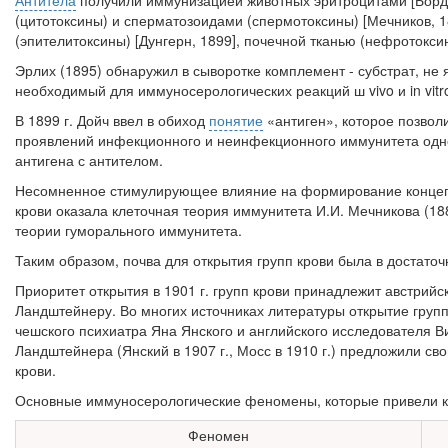
Антитела
получили иммунизацией животных эритроцитами [Борде
(цитотоксины) и сперматозоидами (спермотоксины) [Мечников, 1
(эпителитоксины) [Дунгерн, 1899], по­чечной тканью (нефротокси
Эрлих (1895) обнаружил в сыворотке комплемент - субстрат, не 
необходимый для иммуносерологических реакций ш vivo и in vitr
В 1899 г. Дойч ввел в обиход
понятие
«антиген», которое позвол
проявлений инфекционного и неинфекционного иммуните­та одн
антигена с антителом.
Несомненное стимулирующее влияние на формирование конце
крови оказала клеточная теория иммуните­та И.И. Мечникова (1
теории гумораль­ного иммунитета.
Таким образом, почва для открытия групп крови была в достато
Приоритет открытия в 1901 г. групп крови принадлежит австрийск
Ландштейнеру. Во многих источниках литерату­ры открытие груп
чешского психиатра Яна Янского и английского исследователя 
Ландштейнера (Янский в 1907 г., Мосс в 1910 г.) предложили св
крови.
Основные иммуносерологические феномены, которые привели к 
Феномен