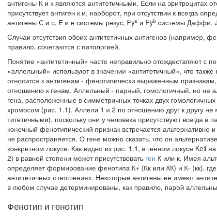
антигены К и к яв­ляются антитетичными. Если на эритроцитах отсу
присутствует антиген к и, наоборот, при отсутствии к всегда оп
a
b
антигены С и с, Е и е системы резус, Fy
и Fy
систе­мы Даффи, 
Случаи отсутствия обоих антитетичных антигенов (например, фено
правило, сочетаются с патологией.
Понятие «антитетичный» часто неправильно отождествляют с п
«аллельный» используют в значении «антитетичный», что также
относится к антигенам - фе­нотипически выраженным признакам
отношению к генам. Аллельный - парный, гомологичный, но не ал
гена, расположенные в симметричных точ­ках двух гомологичных 
хромосом (рис. 1.1). Аллели 1 и 2 по отношению друг к другу не
титетичными), поскольку они у человека присутствуют всегда в п
конечный фенотипический признак встречает­ся альтернативно и
не распространя­ется. О гене можно сказать, что он альтернативен
конкретном локусе. Как видно из рис. 1.1, в генном локусе Kell 
2) в равной степени может присутствовать
ген
К или к. Имея альт
определяет форми­рование фенотипа К+ (Кк или КК) и К- (кк), гд
антитетичных отношениях. Некоторые антигены не имеют антитет
в любом случае детерминированы, как правило, парой аллельны
Фенотип и генотип