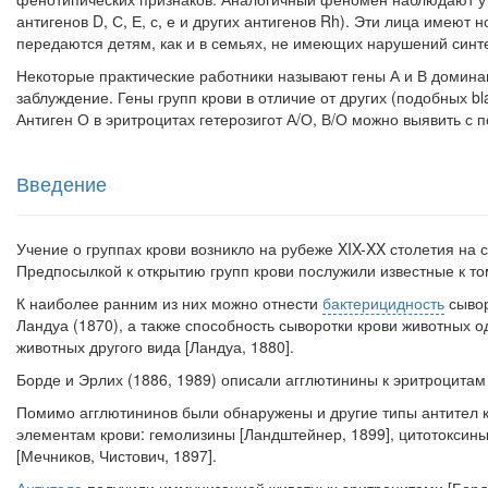
антигенов D, С, Е, с, е и других ан­тигенов Rh). Эти лица имеют
передаются детям, как и в семьях, не имеющих нарушений синте
Некоторые практические работники называют гены А и В доминан
заблуждение. Гены групп крови в отличие от других (подобных bl
Антиген О в эритроцитах гетерозигот А/О, В/О можно выявить с
Введение
Учение о группах крови возникло на рубеже XIX-XX столетия на 
Предпосылкой к открытию групп крови послужили известные к то
К наиболее ранним из них можно отнести
бактерицидность
сывор
Ландуа (1870), а также способность сыворотки кро­ви животных 
животных другого вида [Ландуа, 1880].
Борде и Эрлих (1886, 1989) описали агглютинины к эритроцитам 
Помимо агглютининов были обнаружены и другие типы антител к
элементам крови: гемолизины [Ландштейнер, 1899], ци­тотоксин
[Мечников, Чистович, 1897].