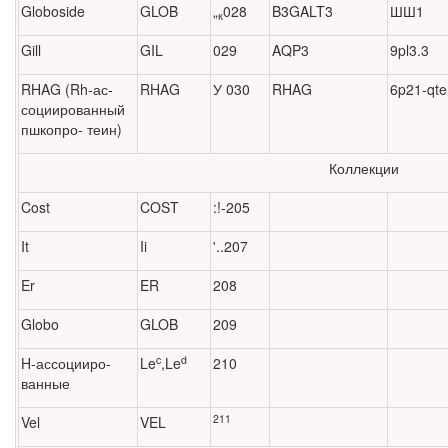
Globoside
GLOB
„
028
B3GALT3
ШШ1
к
Gill
GIL
029
AQP3
9pl3.3
RHAG (Rh-ас­
RHAG
У 030
RHAG
6p21-qte
социирован­ный
пшкопро- теин)
Коллекции
Cost
COST
:!-205
It
Ii
'..207
Er
ER
208
Globo
GLOB
209
c
d
H-ассоцииро­
Le
,Le
210
ванные
211
Vel
VEL