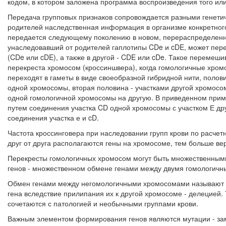
кодом, в котором заложена про­грамма воспроизведения того или
Передача групповых признаков сопровождается разными генети
родителей наследственная информация в организме кон­кретно
передается следующему поколению в новом, перераспределен
унаследовавший от родителей гаплотипы CDe и cDE, может перед
(CDe или cDE), а также в другой - CDE или cDe. Такое перемеши
перекреста хромосом (кроссиншвера), когда гомологичные хром
переходят в гаметы в виде своеобразной гибридной нити, полов
одной хромосомы, вторая половина - участками другой хромосом
одной гомологичной хромосомы на другую. В приведенном прим
путем соединения участка CD одной хромосомы с участком Е дру
соединения участка е и cD.
Частота кроссинговера при наследовании групп крови по расче
друг от друга располагаются гены на хромосоме, тем больше ве
Перекресты гомологичных хромосом могут быть множественными,
генов - множественном обмене генами между дву­мя гомологич
Обмен генами между негомологичными хромосомами называют тр
гена вследствие прилипания их к другой хромосо­ме - делецией.
сочетаются с патологией и необычными группами крови.
Важным элементом формирования генов являются мутации - зам