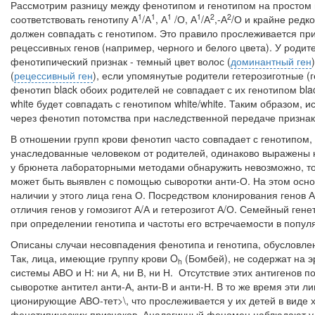
Рассмотрим разницу между фенотипом и генотипом на простом
1
1
1
1
2
2
соответствовать генотипу А
/А
, А
/О, А
/А
,-А
/О и край­не редко
должен совпадать с генотипом. Это правило прослеживается пр
рецессивных ге­нов (например, черного и белого цвета). У род
фенотипический признак - темный цвет волос (
доминантный ген
(
рецессивный ген
), если упомянутые родители ге­терозиготные (г
фенотип black обоих роди­телей не совпадает с их генотипом bl
white будет совпадать с генотипом white/white. Таким образом, и
через фенотип потомства при наследственной пере­даче признак
В отношении групп крови фенотип часто совпадает с генотипом, 
унаследованные человеком от родителей, одинаково вы­ражены н
у брюнета лабораторными ме­тодами обнаружить невозможно, то 
может быть выявлен с помощью сыворотки анти-О. На этом осн
наличии у этого лица гена О. Посредством клонирования генов 
отличия генов у гомозигот А/А и гетеро­зигот А/О. Семейный ге
при определе­нии генотипа и частоты его встречаемости в попул
Описаны случаи несовпадения фенотипа и генотипа, обусловлен
Так, лица, имеющие группу крови O
(Бомбей), не со­держат на э
h
системы АВО и Н: ни А, ни В, ни Н. Отсутствие этих антигенов п
сыворотке ан­тител анти-А, анти-В и анти-Н. В то же время эти 
ционирующие АВО-тет>\, что прослеживается у их детей в виде
фенотипических признаков. Аналогичный феномен наблю­дают у