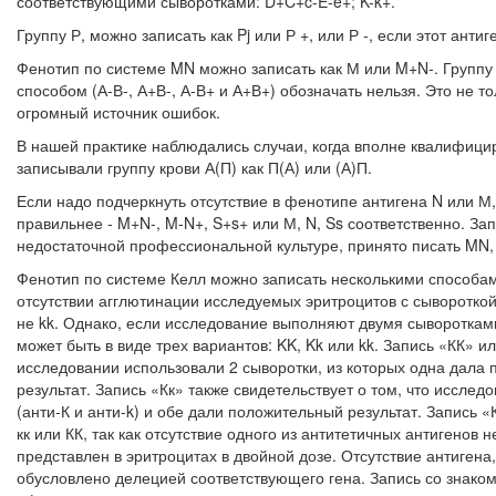
соответствующими сыворотками: D+C+c-E-e+; K-k+.
Группу Р, можно записать как Pj или Р +, или Р -, если этот антиге
Фенотип по системе MN можно записать как М или M+N-. Группу кр
способом (А-В-, А+В-, А-В+ и А+В+) обозначать нельзя. Это не то
огромный источник ошибок.
В нашей практике наблюдались случаи, когда вполне квалифиц
записывали группу крови А(П) как П(А) или (А)П.
Если надо подчеркнуть отсутствие в фенотипе антигена N или М
правильнее - M+N-, M-N+, S+s+ или М, N, Ss соответ­ственно. За
недостаточной профессиональ­ной культуре, принято писать MN,
Фенотип по системе Келл можно записать несколькими способами
отсутствии агглютинации исследуемых эритроцитов с сыво­роткой
не kk. Однако, если исследова­ние выполняют двумя сыворотками
мо­жет быть в виде трех вариантов: KK, Kk или kk. Запись «КК» ил
исследовании использовали 2 сыворотки, из кото­рых одна дала
результат. Запись «Кк» также свидетельствует о том, что иссле
(анти-К и анти-k) и обе дали положительный результат. Запись «
кк или КК, так как отсутствие одного из антите­тичных антигенов н
представлен в эритро­цитах в двойной дозе. Отсутствие антигена
обусловлено делецией соответствующего гена. Запись со знако