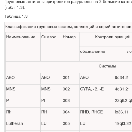
Групповые антигены эритроцитов разделены на 3 большие категор
(табл. 1.3).
Таблица 1.3
Классификация групповых систем, коллекций и серий антигенов
Наименование
Символ
Номер
Контроли
эующий
обозначение
ло
Системы
АВО
ABO
001
ABO
9q34.2
MNS
MNS
002
GYPA, -В, -E
4q31.21
Р
PI
003
22qll.2-q
Rh
RH
004
RHD, RHCE
lp36.11
Lutheran
LU
005
LU
19ql3.32