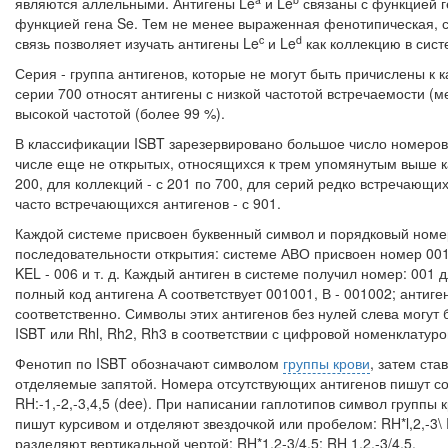
являются аллельными. Антигены Le
и Le
связаны с функцией г
функцией гена Se. Тем не менее выраженная фенотипическая, ст
c
d
связь позволяет изучать антигены Le
и Le
как кол­лекцию в сист
Серия - группа антигенов, которые не могут быть причислены к 
серии 700 относят антигены с низкой частотой встре­чаемости (ме
высокой частотой (более 99 %).
В классификации ISBT зарезервировано большое число номеров д
числе еще не открытых, относящихся к трем упомяну­тым выше к
200, для коллекций - с 201 по 700, для серий редко встречающих
часто встречающихся антигенов - с 901.
Каждой системе присвоен буквенный символ и порядковый номер
последовательности открытия: системе АВО присвоен номер 001; 
KEL - 006 и т. д. Каждый антиген в системе получил номер: 001 д
полный код антигена А соответствует 001001, В - 001002; антиге
соответственно. Символы этих антигенов без нулей слева могут
ISBT или Rhl, Rh2, Rh3 в соответствии с цифровой номенклатур
Фенотип по ISBT обозначают символом
группы крови
, затем ста
отделяемые запятой. Номера отсутствующих анти­генов пишут со з
RH:-1,-2,-3,4,5 (dee). При написании гаплотипов символ группы 
пишут курсивом и отделяют звездочкой или пробелом: RH*l,2,-3\ 
разделяют вертикальной чертой: RH*1,2-3/4,5; RH 1,2,-3/4,5.