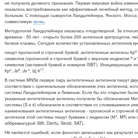
не получила должного признания. Первая миро­вая война измен
оказалось востребованным как эффективный лечебный метод, 
больным. С помощью сывороток Ландштейнера, Янского, Мосса 
совместимую
кровь
.
Методология Ландштейнера оказалась плодотворной. За относит
времени - 50 лет - открыто более 200 антигенов эритро­цитов, ле
белков плазмы. Сегодня коли­чество установленных антигенов к
а
пишут прописной и строчной буквой; антитетичные антигены Кр
а
символов (прописной и строчной буквой с верхним индек­сом
и
символов (заглавной буквой и номером ISBT). Инициирующие их 
ь
a
ь
17
Кр
, Js
, Js
, Щ К
.
В системе MNSs первую пару антитетичных антигенов пишут дву
соответствии с оригинальным обозначением этих ан­тигенов, ис
системы Ландштейнером и Левиным. Если бы это открытие было
указанные антитетичные антигены получили бы обозначение Мит 
системы (S и s) обозначили в соответствии со сложивши­мися уж
наименования антитетичных антигенов - прописной и строчной 
g
антигенов этой системы пишут буквами с индексом (М°, M
) или
аббревиатурой (Mit, Dantu, Sexst, SAT).
He является ошибкой, если фенотип записывают как результат с