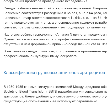
оформления протокола проведенного исследования.
Следует избегать неточностей и жаргонных выражений. Например,
написание соответствует разведению в 65 раз, а не в 64 раза, к
написание: «титр антител соответствовал 1 : 64», т. е. 1 на 64. И
ген не продуциру­ет антигены, а опосредованно кодирует выраб
синтезе, поэтому словосочетание «ген продуцирует антиген» не
Часто употребляют выражение: «Антиген N является продуктом ге
Однако это словосочетание стало профессиональным штампом и
отсутствии в нем формальной причинно-следственной связи. Все
В заключение следует отметить, что правильное применение тер
профессиональной культуры иммуносеролога.
Классификация групповых антигенов эритроцитов
В 1980-1985 гг. номенклатурной комиссией Международного обще
Society of Blood Transfision (ISBT)] разработана универсальная
эритроцитов, более удобная для современного компьютерного у
су­ществующие обозначения и ее используют параллельно.