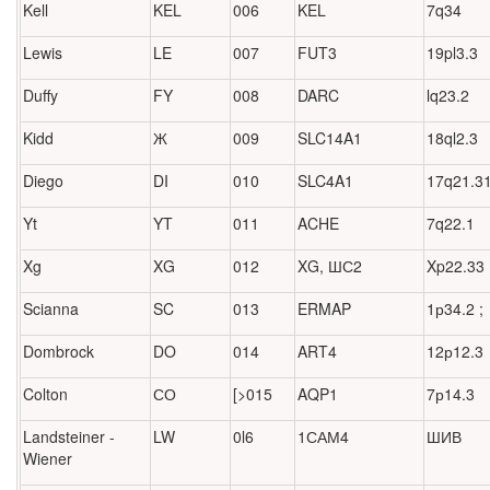
Kell
KEL
006
KEL
7q34
Lewis
LE
007
FUT3
19pl3.3
Duffy
FY
008
DARC
lq23.2
Kidd
Ж
009
SLC14A1
18ql2.3
Diego
DI
010
SLC4A1
17q21.3
Yt
YT
011
ACHE
7q22.1
Xg
XG
012
XG, ШС2
Xp22.33
Scianna
SC
013
ERMAP
1р34.2 ;
Dombrock
DO
014
ART4
12р12.3
Colton
СО
[>015
AQP1
7р14.3
Landsteiner -
LW
0l6
1САМ4
ШИВ
Wiener