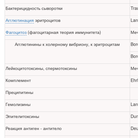
Бактерицидность сыворотки
Tra
Агглютинация
эритроцитов
Lan
Фагоцитоз
(фагоцитарная теория иммунитета)
Меч
Агглютинины к холерному вибриону, к эритроцитам
Bor
Bord
Лейкоцитотоксины, спермотоксины
Меч
Комплемент
Ehrl
Преципитины
Гемолизины
Lan
Эпителитоксины
Dun
Реакция антиген - антитело
Deu