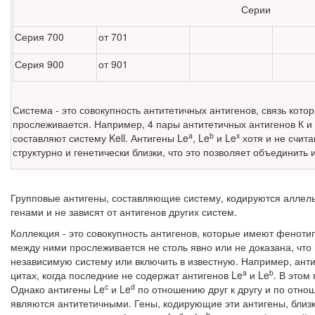
Серии
Серия 700
от 701
Серия 900
от 901
Система - это совокупность антитетичных антигенов, связь кото
прослеживается. Например, 4 пары антитетичных антигенов К и 
a
b
x
составляют систему Kell. Антигены Le
, Le
и Le
хотя и не счит
структурно и гене­тически близки, что это позволяет объединить и
Групповые антигены, составляющие систему, кодируются алле
генами и не зависят от антигенов других систем.
Коллекция - это совокупность антигенов, которые имеют фенотип
между ними прослеживается не столь явно или не доказана, что 
независимую систему или включить в известную. Например, ант
a
b
цитах, когда последние не содержат антигенов Le
и Le
. В этом
c
d
Однако антигены Le
и Le
по отношению друг к другу и по отно
являются антитетичными. Гены, коди­рующие эти антигены, близ
a
b