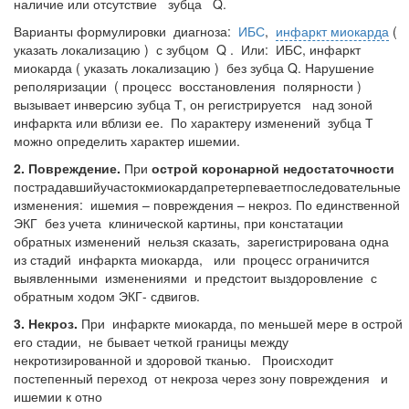
наличие или отсутствие зубца Q.
Варианты формулировки диагноза:
ИБС
,
инфаркт миокарда
(
указать локализацию ) с зубцом Q . Или: ИБС,
инфаркт
миокарда ( указать локализацию ) без зубца Q.
Нарушение
реполяризации ( процесс восстановления полярности )
вызывает инверсию зубца Т, он регистрируется над зоной
инфаркта или вблизи ее. По характеру изменений зубца Т
можно определить характер ишемии.
2.
Повреждение.
При
острой коронарной недостаточности
пострадавшийучастокмиокардапретерпеваетпоследовательные
изменения: ишемия – повреждения – некроз.
По единственной
ЭКГ без учета клинической картины, при констатации
обратных изменений нельзя сказать, зарегистрирована одна
из стадий инфаркта миокарда, или процесс ограничится
выявленными изменениями и предстоит выздоровление с
обратным ходом ЭКГ- сдвигов.
3.
Некроз.
При инфаркте миокарда, по меньшей мере в острой
его стадии, не бывает четкой границы между
некротизированной и здоровой тканью. Происходит
постепенный переход от некроза через зону повреждения и
ишемии к отно