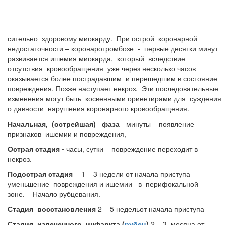
сительно здоровому миокарду. При острой коронарной
недостаточности – коронаротромбозе - первые десятки минут
развивается ишемия миокарда, который вследствие
отсутствия кровообращения уже через несколько часов
оказывается более пострадавшим и перешедшим в состояние
повреждения. Позже наступает некроз. Эти последовательные
изменения могут быть косвенными ориентирами для суждения
о давности нарушения коронарного кровообращения.
Начальная, (острейшая) фаза
- минуты – появление
признаков ишемии и повреждения,
Острая стадия
-
часы, сутки – повреждение переходит в
некроз.
Подострая стадия
- 1 – 3 недели от начала приступа –
уменьшение повреждения и ишемии в перифокальной
зоне. Начало рубцевания.
Стадия восстановления
2 – 5 недельот начала приступа
Стадия излеченного инфаркта (
рубец
)
2 – 3 месяца от