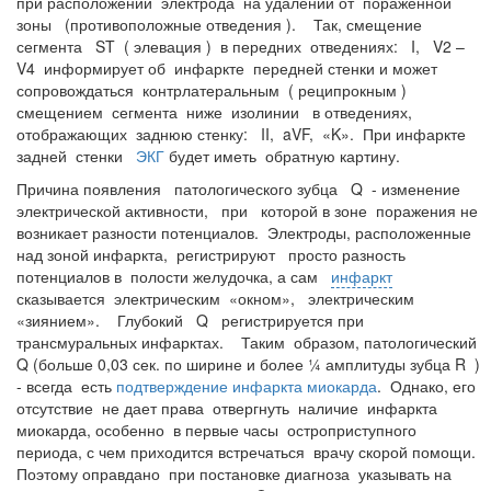
при расположении электрода на удалении от пораженной
зоны (противоположные отведения ). Так, смещение
сегмента ST ( элевация ) в передних отведениях: I, V2 –
V4 информирует об инфаркте передней стенки и может
сопровождаться контрлатеральным ( реципрокным )
смещением сегмента ниже изолинии в отведениях,
отображающих заднюю стенку: II, aVF, «K». При инфаркте
задней стенки
ЭКГ
будет иметь обратную картину.
Причина появления патологического зубца Q - изменение
электрической активности, при которой в зоне поражения не
возникает разности потенциалов. Электроды, расположенные
над зоной инфаркта, регистрируют просто разность
потенциалов в полости желудочка, а сам
инфаркт
сказывается электрическим «окном», электрическим
«зиянием». Глубокий Q регистрируется при
трансмуральных инфарктах. Таким образом, патологический
Q (больше 0,03 сек. по ширине и более ¼ амплитуды зубца R )
- всегда есть
подтверждение инфаркта миокарда
. Однако, его
отсутствие не дает права отвергнуть наличие инфаркта
миокарда, особенно в первые часы остроприступного
периода, с чем приходится встречаться врачу скорой помощи.
Поэтому оправдано при постановке диагноза указывать на