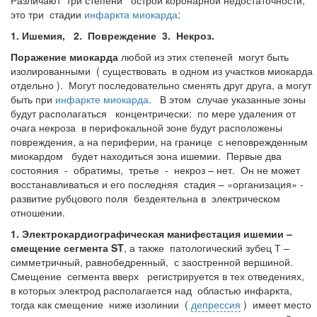
Различают
три степени острой коронарной недостаточности,
это три стадии
инфаркта миокарда
:
1. Ишемия, 2. Повреждение 3. Некроз.
Поражение миокарда
любой из этих степеней могут быть
изолированными ( существовать в одном из участков миокарда
отдельно ). Могут последовательно сменять друг друга, а могут
быть при
инфаркте миокарда
. В этом случае указанные зоны
будут располагаться концентрически: по мере удаления от
очага некроза в перифокальной зоне будут расположены
повреждения, а на периферии, на границе с неповрежденным
миокардом будет находиться зона ишемии. Первые два
состояния - обратимы, третье - некроз – нет. Он не может
восстанавливаться и его последняя стадия – «организация» -
развитие рубцового поля бездеятельна в электрическом
отношении.
1. Электрокардиографическая манифестация ишемии –
смещение сегмента
ST
, а также патологический зубец Т –
симметричный, равнобедренный, с заостренной вершиной.
Смещение сегмента вверх регистрируется в тех отведениях,
в которых электрод располагается над областью инфаркта,
тогда как смещение ниже изолинии (
депрессия
) имеет место