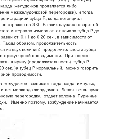
окарда желудочков проявляется либо
ение межжелудочковой перегородки), и тогда
 регистрацией зубца R, когда потенциал
е отражен на ЭКГ. В таких случаях говорят об
того интервала измеряют от начала зубца Р до
авен от 0,11 до 0,20 сек., в зависимости от
а. Таким образом, продолжительность
ся из двух величин: продолжительности зубца
вентрикулярной проводимости. При оценке
ать ширину (продолжительность) зубца Р.
0 сек. )а зубец Р нормальный, можно говорить
ярной проводимости.
 желудочков возникает тогда, когда импульс,
тигает миокарда желудочков. Левая ветвь пучка
чковую перегородку, отдает волокна Пуркинье
ки. Именно поэтому, возбуждение начинается
е,