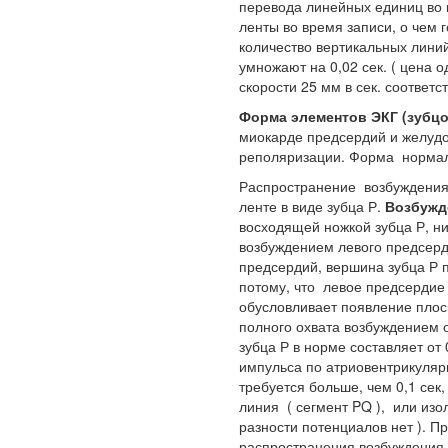
перевода линейных единиц во 
ленты во время записи, о чем г
количество вертикальных лини
умножают на 0,02 сек. ( цена о
скорости 25 мм в сек. соответст
Форма элементов ЭКГ (зубцо
миокарде предсердий и желуд
реполяризации. Форма нормал
Распространение возбуждения
ленте в виде зубца Р.
Возбужд
восходящей ножкой зубца Р, ни
возбуждением левого предсерд
предсердий, вершина зубца Р 
потому, что левое предсердие 
обусловливает появление пло
полного охвата возбуждением 
зубца Р в норме составляет от
импульса по атриовентрикуляр
требуется больше, чем 0,1 сек
линия ( сегмент PQ ), или из
разности потенциалов нет ). П
распространения возбуждения 