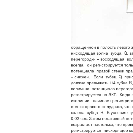
обращенной в полость левого 
нисходящая волна зубца Q, з
перегородки – восходящая во
всегда, он регистрируется тол
потенциала правой стенки пра
– снижен. Если зубец Q прису
должна превышать 1/4 зубца R,
величина потенциала перегоро
регистрируется на ЭКГ. Когда
изолинии, начинает регистри
стенки правого желудочка, что
колена зубца R. В условиях з
0,02 сек. Затем негативный по
возрастает настолько, что пр
регистрируется нисходящее к