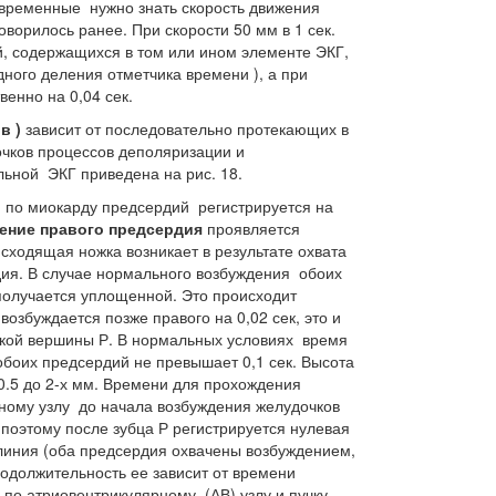
временные нужно знать скорость движения
оворилось ранее. При скорости 50 мм в 1 сек.
й, содержащихся в том или ином элементе ЭКГ,
дного деления отметчика времени ), а при
венно на 0,04 сек.
в )
зависит от последовательно протекающих в
очков процессов деполяризации и
ьной ЭКГ приведена на рис. 18.
 по миокарду предсердий регистрируется на
ение правого предсердия
проявляется
сходящая ножка возникает в результате охвата
ия. В случае нормального возбуждения обоих
получается уплощенной. Это происходит
возбуждается позже правого на 0,02 сек, это и
ской вершины Р. В нормальных условиях время
обоих предсердий не превышает 0,1 сек. Высота
 0.5 до 2-х мм. Времени для прохождения
ному узлу до начала возбуждения желудочков
, поэтому после зубца Р регистрируется нулевая
олиния (оба предсердия охвачены возбуждением,
родолжительность ее зависит от времени
по атриовентрикулярному (АВ) узлу и пучку