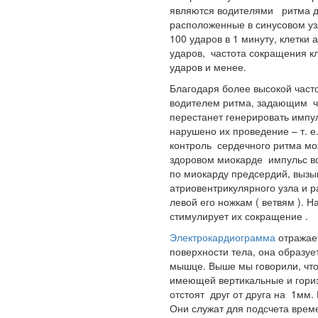
являются водителями ритма дл
расположенные в синусовом уз
100 ударов в 1 минуту, клетки 
ударов, частота сокращения кл
ударов и менее.
Благодаря более высокой част
водителем ритма, задающим ч
перестанет генерировать импул
нарушено их проведение – т. е
контроль сердечного ритма м
здоровом миокарде импульс во
по миокарду предсердий, вызы
атриовентрикулярного узла и р
левой его ножкам ( ветвям ). 
стимулирует их сокращение .
Электрокардиограмма
отражае
поверхности тела, она образуе
мышце. Выше мы говорили, чт
имеющей вертикальные и гори
отстоят друг от друга на 1мм.
Они служат для подсчета врем