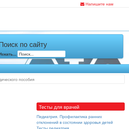
Напишите нам
Поиск по сайту
Искать...
дического пособия
Тесты для врачей
Педиатрия. Профилактика ранних
отклонений в состоянии здоровья детей
Тесты педиатрия