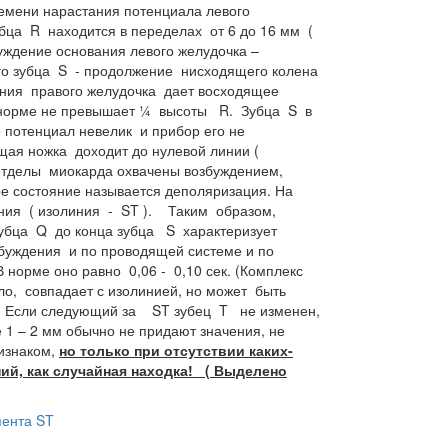
мени нарастания потенциала левого
бца R находится в переделах от 6 до 16 мм (
уждение основания левого желудочка –
о зубца S - продолжение нисходящего колена
ния правого желудочка дает восходящее
в норме не превышает ¼ высоты R. Зубца S в
 потенциал невелик и прибор его не
щая ножка доходит до нулевой линии (
е отделы миокарда охвачены возбуждением,
ое состояние называется
деполяризация.
На
иния ( изолиния - ST ). Таким образом,
зубца Q до конца зубца S характеризует
буждения и по проводящей системе и по
норме оно равно 0,06 - 0,10 сек. (Комплекс
ло, совпадает с изолинией, но может быть
. Если следующий за ST зубец T не изменен,
 1 – 2 мм обычно не придают значения, не
изнаком,
но только при отсутствии каких-
й, как случайная находка! ( Выделено
ента ST