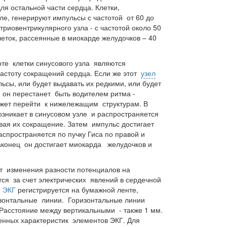
я остальной части сердца. Клетки,
ле, генерируют импульсы с частотой от 60 до
атриовентрикулярного узла - с частотой около 50
еток, рассеянные в миокарде желудочков – 40
оте клетки синусового узла являются
астоту сокращений сердца. Если же этот
узел
ьсы, или будет выдавать их редкими, или будет
. он перестанет быть водителем ритма -
ожет перейти к нижележащим структурам. В
зникает в синусовом узле и распространяется
вая их сокращение. Затем импульс достигает
аспространяется по пучку Гиса по правой и
Наконец он достигает миокарда желудочков и
т изменения разности потенциалов на
тся за счет электрических явлений в сердечной
о
ЭКГ
регистрируется на бумажной ленте,
зонтальные линии. Горизонтальные линии
 Расстояние между вертикальными - также 1 мм.
енных характеристик элементов ЭКГ. Для