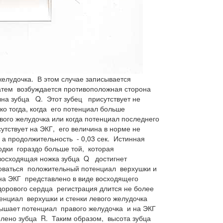
желудочка. В этом случае записывается
атем возбуждается противоположная сторона
лна зубца Q. Этот зубец присутствует не
ько тогда, когда его потенциал больше
вого желудочка или когда потенциал последнего
тствует на ЭКГ, его величина в норме не
 а продолжительность - 0,03 сек. Истинная
дки гораздо больше той, которая
 восходящая ножка зубца Q достигнет
роваться положительный потенциал верхушки и
 на ЭКГ представлено в виде восходящего
дорового сердца регистрация длится не более
тенциал верхушки и стенки левого желудочка
евышает потенциал правого желудочка и на ЭКГ
олено зубца R. Таким образом, высота зубца