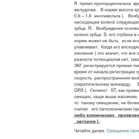
R прямо пропорциональна вре
желудочка. В норме высота зу
0,6 – 1,6 милливольта ). Возб
нисходящее колено следующег
зубца R. Возбуждение основа
колено зубца S, его глубина 
норме может не быть, если его
улавливает. Когда его восходя
изолинии ) это значит, что вс
разности потенциалов нет, так
ЭКГ регистрируется прямая л
время от начала регистрации 
скорость распространения воз
сократительному миокарду. В 
QRS ). Сегмент ST, как прави
смещен, чаще выше изолинии
то такому смещению, не более
считая его патологическим пр
либо клинических проявлени
автором ).
Читайте далее.
Смещение сегм