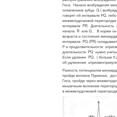
Гиса. Начало возбуждения ми
появлением зубца Q ( возбужд
говорят об интервале РQ, либо
межжелудочковой перегородки н
интервале PR. Длительность э
начала R или Q . В норме он р
возраста и состояния миокард
интервала PQ (PR) складывает
Р и продолжительности атрио
длительности PQ нужно учитыв
Если удлинен PQ, ( больше 0,2
об удлинении атриовентрикул
Разность потенциалов миокарда
пройдя волокна Пуркинье, дос
Гиса, пройдя через межжелудо
мышечным волокнам перегород
в межжелудочковой перегородк