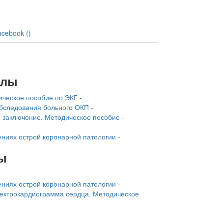
acebook (
)
алы
ческое пособие по ЭКГ -
следования больного ОКП -
 заключение. Методическое пособие -
ниях острой коронарной патологии -
ы
ниях острой коронарной патологии -
ектрокардиограмма сердца. Методическое