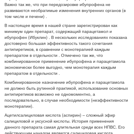
Важно так же, что при передозировке ибупрофена не
развиваются необратимые изменения внутренних органов (в
том числе и печени) .
В настоящее время в нашей стране зарегистрирован как
минимум один препарат, содержащий парацетамол и
ибупрофен (Ибуклин) . В нескольких исследованиях показана
достоверно большая эффективность такого сочетания
антипиретиков, в сравнении с монотерапией каждым
препаратом в отдельности . Отмечено так же, что
комбинированное применение ибупрофена и парацетамола
экономически более выгодно, чем монотерапия каждым
препаратом в отдельности .
Комбинированное назначение ибупрофена и парацетамола
не должно быть рутинной практикой, использование основных
антипиретиков возможно не одномоментно, а
последовательно, в случае необходимости (неэффективности
монотерапии).
Ацетилсалициловая кислота
(аспирин) – сложный эфир
салициловой и уксусной кислоты. История применения
данного препарата самая длительная среди всех НПВС. Его
действующим началом является салициловая кислота,