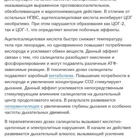
оказывающая выраженное противовоспалительное,
обезболивающее и жаропонижающее действие. В отличие от
остальных НПВС, ацетилсалициловая кислота ингибирует ЦОГ
необратимо. При этом нарушается образование как ЦОГ-2,
так и ЦОГ-1, что определяет многие побочные эффекты.
Ацетилсалициловая кислота быстро снижает температуру
тела при лихорадке, но одновременно повышает потребление
кислорода и усиливает обмен веществ. Данный эффект
связан с тем, что салицилаты разобщают окисление и
фосфорилирование и могут подавлять различные АТФ-
зависимые реакции. В токсических дозах салицилаты
подавляют аэробный
метаболизм
. Повышение потребности в
кислороде и увеличение концентрации СО2 стимулируют
дыхание. Данный эффект усиливается непосредственным
стимулирующим влиянием салицилатов на дыхательный
центр продолговатого мозга. В результате развивается
гипервентиляция
с увеличением глубины дыхания и особенно
частоты дыхательных движений.
В терапевтических дозах салицилаты вызывают кислотно-
щелочные и электролитные нарушения. В начале их действия
развивается дыхательный алкалоз, вызывающий усиление