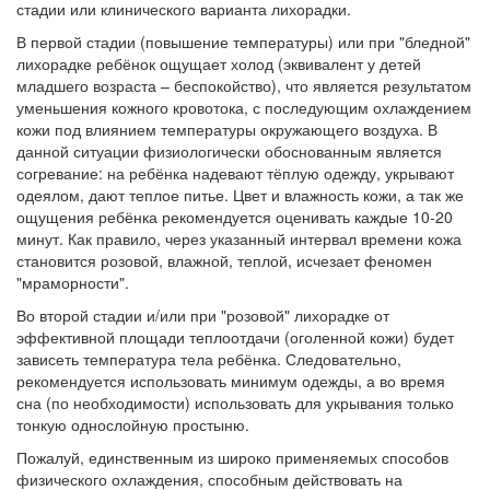
стадии или клинического варианта лихорадки.
В первой стадии (повышение температуры) или при "бледной"
лихорадке ребёнок ощущает холод (эквивалент у детей
младшего возраста – беспокойство), что является результатом
уменьшения кожного кровотока, с последующим охлаждением
кожи под влиянием температуры окружающего воздуха. В
данной ситуации физиологически обоснованным является
согревание: на ребёнка надевают тёплую одежду, укрывают
одеялом, дают теплое питье. Цвет и влажность кожи, а так же
ощущения ребёнка рекомендуется оценивать каждые 10-20
минут. Как правило, через указанный интервал времени кожа
становится розовой, влажной, теплой, исчезает феномен
"мраморности".
Во второй стадии и/или при "розовой" лихорадке от
эффективной площади теплоотдачи (оголенной кожи) будет
зависеть температура тела ребёнка. Следовательно,
рекомендуется использовать минимум одежды, а во время
сна (по необходимости) использовать для укрывания только
тонкую однослойную простыню.
Пожалуй, единственным из широко применяемых способов
физического охлаждения, способным действовать на