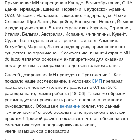
Применение МН запрещено в Канаде, Великобритании, США,
Дании, Ирландии, Швеции, Норвегии, Саудовской Аравии,
ОАЭ, Мексике, Малайзии, Пакистане, Нидерландах, Чехии,
Словакии, Шри-Ланке, Бахрейне, Венесуэле, Непале, Йемене
и ряде других стран. В таких странах как Израиль, Германия,
Италия, Бельгия, Австралия, Испания, Филиппины, Кувейт,
Судан, Бангладеш, Египет, Греция, Таиланд, Армения,
Колумбия, Марокко, Литва и ряде других, применение его
существенно ограничено . К сожалению, в нашей стране МН
de facto является основным антипиретиком для оказания
помощи детям с лихорадкой на догоспитальном этапе .
Способ дозирования МН приведен в Приложении 1. Как
показало наше исследование, в условиях
СМП
препарат
назначается исключительно из расчета по 0,1 мл 50%
раствора на год жизни ребенка [49, 53]. Таким же образом
рекомендуется производить расчет анальгина во многих
руководствах . Обращаем
внимание
коллег, что данный
"эмпирический" способ абсолютно не приемлем в детской
практике! Простой расчет, показывает, что он обеспечивает
систематическую передозировку анальгина,
увеличивающуюся с возрастом.