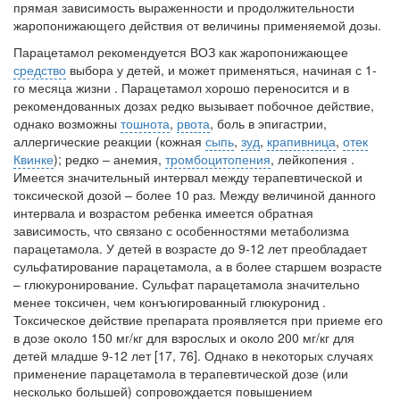
прямая зависимость выраженности и продолжительности
жаропонижающего действия от величины применяемой дозы.
Парацетамол рекомендуется ВОЗ как жаропонижающее
средство
выбора у детей, и может применяться, начиная с 1-
го месяца жизни . Парацетамол хорошо переносится и в
рекомендованных дозах редко вызывает побочное действие,
однако возможны
тошнота
,
рвота
, боль в эпигастрии,
аллергические реакции (кожная
сыпь
,
зуд
,
крапивница
,
отек
Квинке
); редко – анемия,
тромбоцитопения
, лейкопения .
Имеется значительный интервал между терапевтической и
токсической дозой – более 10 раз. Между величиной данного
интервала и возрастом ребенка имеется обратная
зависимость, что связано с особенностями метаболизма
парацетамола. У детей в возрасте до 9-12 лет преобладает
сульфатирование парацетамола, а в более старшем возрасте
– глюкуронирование. Сульфат парацетамола значительно
менее токсичен, чем конъюгированный глюкуронид .
Токсическое действие препарата проявляется при приеме его
в дозе около 150 мг/кг для взрослых и около 200 мг/кг для
детей младше 9-12 лет [17, 76]. Однако в некоторых случаях
применение парацетамола в терапевтической дозе (или
несколько большей) сопровождается повышением