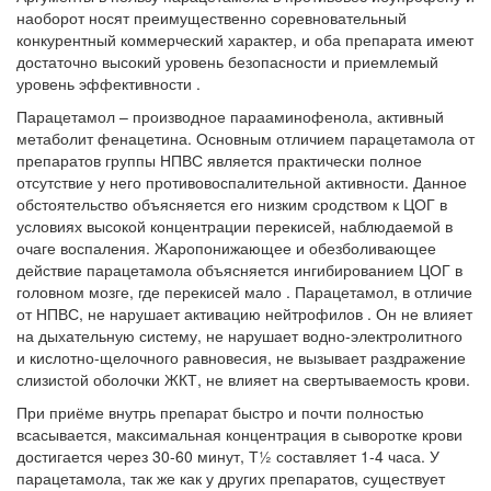
наоборот носят преимущественно соревновательный
конкурентный коммерческий характер, и оба препарата имеют
достаточно высокий уровень безопасности и приемлемый
уровень эффективности .
Парацетамол
– производное парааминофенола, активный
метаболит фенацетина. Основным отличием парацетамола от
препаратов группы НПВС является практически полное
отсутствие у него противовоспалительной активности. Данное
обстоятельство объясняется его низким сродством к ЦОГ в
условиях высокой концентрации перекисей, наблюдаемой в
очаге воспаления. Жаропонижающее и обезболивающее
действие парацетамола объясняется ингибированием ЦОГ в
головном мозге, где перекисей мало . Парацетамол, в отличие
от НПВС, не нарушает активацию нейтрофилов . Он не влияет
на дыхательную систему, не нарушает водно-электролитного
и кислотно-щелочного равновесия, не вызывает раздражение
слизистой оболочки ЖКТ, не влияет на свертываемость крови.
При приёме внутрь препарат быстро и почти полностью
всасывается, максимальная концентрация в сыворотке крови
достигается через 30-60 минут, Т½ составляет 1-4 часа. У
парацетамола, так же как у других препаратов, существует