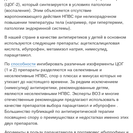
(ЦОГ-2), который синтезируется в условиях патологии
(воспаления). Этим объясняется отсутствие
жаропонижающего действия НПВС при нелихорадочном
повышении температуры тела (например, при гипертермии,
патологии эндокринной системы).
В нашей стране в качестве антипиретиков у детей в основном
используются следующие препараты:
ацетилсалициловая
кислота, ибупрофен, метамизол натрия, нимесулид,
парацетамол
.
По
способности
ингибировать различные изоферменты ЦОГ
(1 и 2) препараты разделяются на селективные и
неселективные НПВС, спор о плюсах и минусах которых не
утихает до настоящего времени. За редким исключением
(нимесулид) антипиретики, рекомендованные детям,
являются неселективными НПВС. Эксперты ВОЗ и многие
отечественные рекомендации предлагают использовать в
качестве препаратов выбора парацетамол и ибупрофен .
Большинство публикаций по антипиретической терапии
посвящено спору о преимуществах и недостатках именно этих
двух препаратов.
Аргументы в пользу парацетамола в противовес ибупрофену и