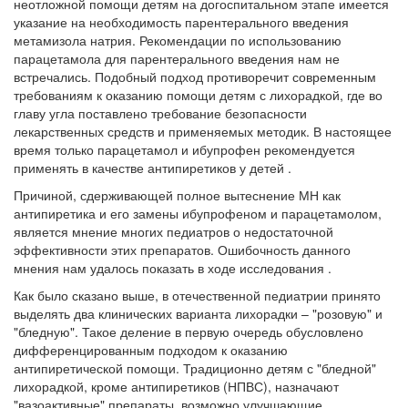
неотложной помощи детям на догоспитальном этапе имеется
указание на необходимость парентерального введения
метамизола натрия. Рекомендации по использованию
парацетамола для парентерального введения нам не
встречались. Подобный подход противоречит современным
требованиям к оказанию помощи детям с лихорадкой, где во
главу угла поставлено требование безопасности
лекарственных средств и применяемых методик. В настоящее
время только парацетамол и ибупрофен рекомендуется
применять в качестве антипиретиков у детей .
Причиной, сдерживающей полное вытеснение МН как
антипиретика и его замены ибупрофеном и парацетамолом,
является мнение многих педиатров о недостаточной
эффективности этих препаратов. Ошибочность данного
мнения нам удалось показать в ходе исследования .
Как было сказано выше, в отечественной педиатрии принято
выделять два клинических варианта лихорадки – "розовую" и
"бледную". Такое деление в первую очередь обусловлено
дифференцированным подходом к оказанию
антипиретической помощи. Традиционно детям с "бледной"
лихорадкой, кроме антипиретиков (НПВС), назначают
"вазоактивные" препараты, возможно улучшающие