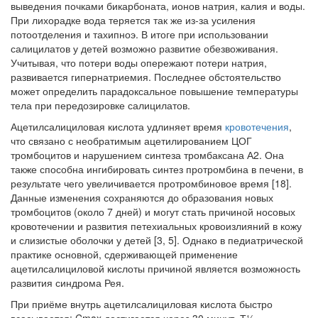
выведения почками бикарбоната, ионов натрия, калия и воды.
При лихорадке вода теряется так же из-за усиления
потоотделения и тахипноэ. В итоге при использовании
салицилатов у детей возможно развитие обезвоживания.
Учитывая, что потери воды опережают потери натрия,
развивается гипернатриемия. Последнее обстоятельство
может определить парадоксальное повышение температуры
тела при передозировке салицилатов.
Ацетилсалициловая кислота удлиняет время
кровотечения
,
что связано с необратимым ацетилированием ЦОГ
тромбоцитов и нарушением синтеза тромбаксана А2. Она
также способна ингибировать синтез протромбина в печени, в
результате чего увеличивается протромбиновое время [18].
Данные изменения сохраняются до образования новых
тромбоцитов (около 7 дней) и могут стать причиной носовых
кровотечении и развития петехиальных кровоизлияний в кожу
и слизистые оболочки у детей [3, 5]. Однако в педиатрической
практике основной, сдерживающей применение
ацетилсалициловой кислоты причиной является возможность
развития синдрома Рея.
При приёме внутрь ацетилсалициловая кислота быстро