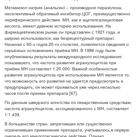
Метамизол натрия
(анальгин) – производное пиразолона,
неселективный обратимый ингибитор ЦОГ, преимущественно
периферического действия. МН, как и ацетилсалициловая
кислота, имеют давнюю историю использования. На
фармацевтическом рынке он представлен с 1921 года, и
широко использовался, как безрецептурный препарат.
Начиная с 60-х годов 20-го столетия, появляются сведения о
серьёзных осложнениях приёма МН. В 1986 году были
опубликованы результаты международного исследования,
показавшего, что частота развития агранулоцитоза при
приёме МН составляет 1:20 000. Важной особенностью
развития агранулоцитоза при использовании МН является то,
что возможность его развития не удается предусмотреть и
предупредить, он может проявиться уже через несколько
часов после приема препарата [67].
По данным шведского агентства по лекарственным средствам,
частота агранулоцитоза, ассоциированного с МН, составляет
1:1 439.
В большинстве стран, запретивших или существенно
ограничивших применение препарата, учитывалось в первую
очередь его миелотоксическое действие. Однако