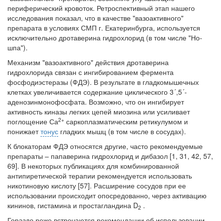
периферический кровоток. Ретроспективный этап нашего
исследования показал, что в качестве "вазоактивного"
препарата в условиях СМП г. Екатеринбурга, используется
исключительно дротаверина гидрохлорид (в том числе "Но-
шпа").
Механизм "вазоактивного" действия дротаверина
гидрохлорида связан с ингибированием фермента
фосфодиэстеразы (ФДЭ). В результате в гладкомышечных
клетках увеличивается содержание циклического 3´,5´-
аденозинмонофосфата. Возможно, что он ингибирует
активность киназы легких цепей миозина или усиливает
2+
поглощение Са
саркоплазматическим ретикулумом и
понижает
тонус
гладких мышц (в том числе в сосудах).
К блокаторам ФДЭ относятся другие, часто рекомендуемые
препараты – папаверина гидрохлорид и дибазол [1, 31, 42, 57,
69]. В некоторых публикациях для комбинированной
антипиретической терапии рекомендуется использовать
никотиновую кислоту [57]. Расширение сосудов при ее
использовании происходит опосредованно, через активацию
кининов, гистамина и простагландина D
.
2
Гораздо реже встречаются рекомендации об использовании