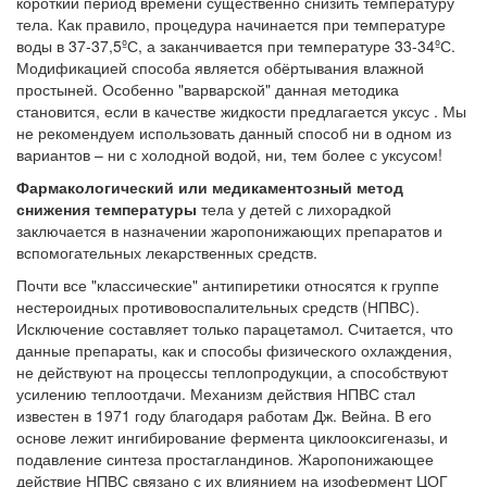
короткий период времени существенно снизить температуру
тела. Как правило, процедура начинается при температуре
воды в 37-37,5ºС, а заканчивается при температуре 33-34ºС.
Модификацией способа является обёртывания влажной
простыней. Особенно "варварской" данная методика
становится, если в качестве жидкости предлагается уксус . Мы
не рекомендуем использовать данный способ ни в одном из
вариантов – ни с холодной водой, ни, тем более с уксусом!
Фармакологический или медикаментозный метод
снижения температуры
тела у детей с лихорадкой
заключается в назначении жаропонижающих препаратов и
вспомогательных лекарственных средств.
Почти все "классические" антипиретики относятся к группе
нестероидных противовоспалительных средств (НПВС).
Исключение составляет только парацетамол. Считается, что
данные препараты, как и способы физического охлаждения,
не действуют на процессы теплопродукции, а способствуют
усилению теплоотдачи. Механизм действия НПВС стал
известен в 1971 году благодаря работам Дж. Вейна. В его
основе лежит ингибирование фермента циклооксигеназы, и
подавление синтеза простагландинов. Жаропонижающее
действие НПВС связано с их влиянием на изофермент ЦОГ