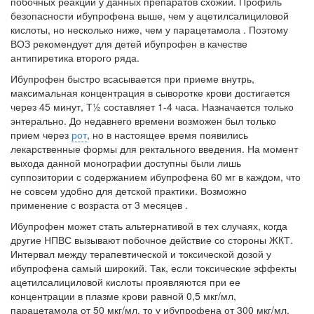
побочных реакций у данных препаратов схожий. Профиль
безопасности ибупрофена выше, чем у ацетилсалициловой
кислоты, но несколько ниже, чем у парацетамола . Поэтому
ВОЗ рекомендует для детей ибупрофен в качестве
антипиретика второго ряда.
Ибупрофен быстро всасывается при приеме внутрь,
максимальная концентрация в сыворотке крови достигается
через 45 минут, Т½ составляет 1-4 часа. Назначается только
энтерально. До недавнего времени возможен был только
прием через
рот
, но в настоящее время появились
лекарственные формы для ректального введения. На момент
выхода данной монографии доступны были лишь
суппозитории с содержанием ибупрофена 60 мг в каждом, что
не совсем удобно для детской практики. Возможно
применение с возраста от 3 месяцев .
Ибупрофен может стать альтернативой в тех случаях, когда
другие НПВС вызывают побочное действие со стороны ЖКТ.
Интервал между терапевтической и токсической дозой у
ибупрофена самый широкий. Так, если токсические эффекты
ацетилсалициловой кислоты проявляются при ее
концентрации в плазме крови равной 0,5 мкг/мл,
парацетамола от 50 мкг/мл, то у ибупрофена от 300 мкг/мл.