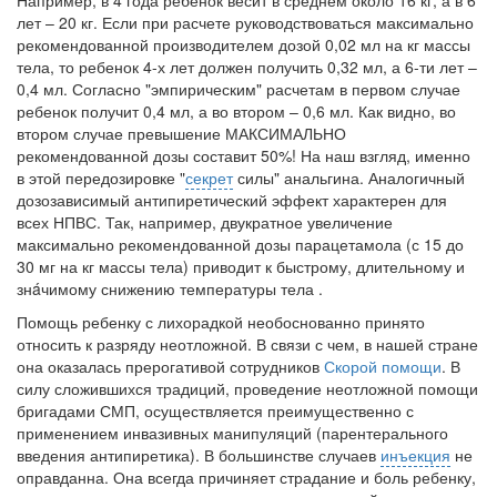
Например, в 4 года ребенок весит в среднем около 16 кг, а в 6
лет – 20 кг. Если при расчете руководствоваться максимально
рекомендованной производителем дозой 0,02 мл на кг массы
тела, то ребенок 4-х лет должен получить 0,32 мл, а 6-ти лет –
0,4 мл. Согласно "эмпирическим" расчетам в первом случае
ребенок получит 0,4 мл, а во втором – 0,6 мл. Как видно, во
втором случае превышение МАКСИМАЛЬНО
рекомендованной дозы составит 50%! На наш взгляд, именно
в этой передозировке "
секрет
силы" анальгина. Аналогичный
дозозависимый антипиретический эффект характерен для
всех НПВС. Так, например, двукратное увеличение
максимально рекомендованной дозы парацетамола (с 15 до
30 мг на кг массы тела) приводит к быстрому, длительному и
знáчимому снижению температуры тела .
Помощь ребенку с лихорадкой необоснованно принято
относить к разряду неотложной. В связи с чем, в нашей стране
она оказалась прерогативой сотрудников
Скорой помощи
. В
силу сложившихся традиций, проведение неотложной помощи
бригадами СМП, осуществляется преимущественно с
применением инвазивных манипуляций (парентерального
введения антипиретика). В большинстве случаев
инъекция
не
оправданна. Она всегда причиняет страдание и боль ребенку,