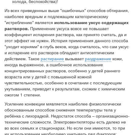
холода, беспокойства)!
Из всех приведенных выше "ошибочных" способов обтирания,
наиболее вредным и подлежащим категорическому
"истреблению" является
использование уксус содержащих
растворов.
Применение уксуса вовсе не повышает
коэффициент испарения раствора, как принято считать, да и
этот эффект не нужен. История применения данного способа
"уходит корнями" в глубь веков, когда считалось, что сам уксус
и испарение его растворов обладают антисептическим
действием. Такое
растирание
вызывает
раздражение
кожи,
иногда выраженное, а ошибочное использование
концентрированных растворов, особенно у детей раннего
возраста или у детей с повышенной кожной
чувствительностью, особенно в сочетании с последующим
укутыванием, приводит к результатам, схожим с химическим
ожогом 1 степени.
Усиление конвекции мявляется наиболее физиологически
обоснованным способом снижения температуры тела у
ребёнка с лихорадкой. Недостаток способа – организационно-
технические сложности. Электровентиляторы есть далеко не
во всех семьях и стационарах. Но если они имеются, то при
их использовании необходимо учитывать ряд факторов: