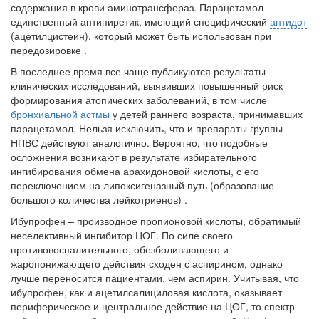
содержания в крови аминотрансфераз. Парацетамол
единственный антипиретик, имеющий специфический
антидот
(ацетилцистеин), который может быть использован при
передозировке .
В последнее время все чаще публикуются результаты
клинических исследований, выявивших повышенный риск
формирования атопических заболеваний, в том числе
бронхиальной астмы
у детей раннего возраста, принимавших
парацетамол. Нельзя исключить, что и препараты группы
НПВС действуют аналогично. Вероятно, что подобные
осложнения возникают в результате избирательного
ингибирования обмена арахидоновой кислоты, с его
переключением на липоксигеназный путь (образование
большого количества лейкотриенов) .
Ибупрофен
– производное пропионовой кислоты, обратимый
неселективный ингибитор ЦОГ. По силе своего
противовоспалительного, обезболивающего и
жаропонижающего действия сходен с аспирином, однако
лучше переносится пациентами, чем аспирин. Учитывая, что
ибупрофен, как и ацетилсалициловая кислота, оказывает
периферическое и центральное действие на ЦОГ, то спектр