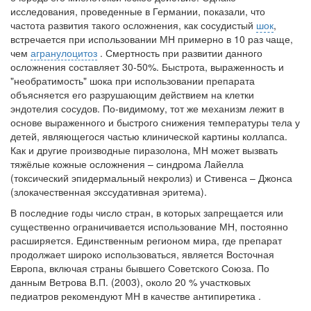
исследования, проведенные в Германии, показали, что
частота развития такого осложнения, как сосудистый
шок
,
встречается при использовании МН примерно в 10 раз чаще,
чем
агранулоцитоз
. Смертность при развитии данного
осложнения составляет 30-50%. Быстрота, выраженность и
"необратимость" шока при использовании препарата
объясняется его разрушающим действием на клетки
эндотелия сосудов. По-видимому, тот же механизм лежит в
основе выраженного и быстрого снижения температуры тела у
детей, являющегося частью клинической картины коллапса.
Как и другие производные пиразолона, МН может вызвать
тяжёлые кожные осложнения – синдрома Лайелла
(токсический эпидермальный некролиз) и Стивенса – Джонса
(злокачественная экссудативная эритема).
В последние годы число стран, в которых запрещается или
существенно ограничивается использование МН, постоянно
расширяется. Единственным регионом мира, где препарат
продолжает широко использоваться, является Восточная
Европа, включая страны бывшего Советского Союза. По
данным Ветрова В.П. (2003), около 20 % участковых
педиатров рекомендуют МН в качестве антипиретика .