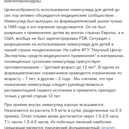
миелопероксидазы.
Целесообразность использования нимесулида для детей до
сих пор активно обсуждается медицинским сообществом .
Нимесулид был выпущен на фармацевтический рынок только
в 1985 году и его изучение продолжается. Он не был
разрешен к применению детям во многих странах Европы, а в
США, вообще не был зарегистрирован FDA. Ситуация с
разрешением на использование нимесулида для детей в
нашей стране неоднозначная. На сайте ФГУ "Научный Центр
Экспертизы средств медицинского применения" в материалах,
посвящённых суспензии нимесулида присутствует
противопоказание – "детский возраст до 12 лет". В одном из
фармацевтических справочников приводится ограничение по
возрасту – 7 лет, в другом – 2 года . Мы считаем, что при
назначении нимесулида следует руководствоваться
регламентацией первого источника и применять препарат
только у детей старше 12 лет.
При приёме внутрь нимесулид хорошо всасывается.
Назначается из расчета 3-5 мг/кг в сутки, разделенные на 2-3
приема. Cmax плазме крови достигается через 1,5-2,5 часа,
Т½ около 1,5-4,5 часов. Из побочных явлений наиболее
серьезным является токсический фульминантный
гепатит
.