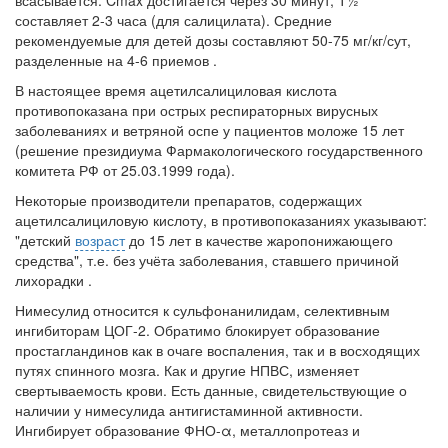
всасывается: Cmax достигается через 30 минут, Т½
составляет 2-3 часа (для салицилата). Средние
рекомендуемые для детей дозы составляют 50-75 мг/кг/сут,
разделенные на 4-6 приемов .
В настоящее время ацетилсалициловая кислота
противопоказана при острых респираторных вирусных
заболеваниях и ветряной оспе у пациентов моложе 15 лет
(решение президиума Фармакологического государственного
комитета РФ от 25.03.1999 года).
Некоторые производители препаратов, содержащих
ацетилсалициловую кислоту, в противопоказаниях указывают:
"детский
возраст
до 15 лет в качестве жаропонижающего
средства", т.е. без учёта заболевания, ставшего причиной
лихорадки .
Нимесулид
относится к сульфонанилидам, селективным
ингибиторам ЦОГ-2. Обратимо блокирует образование
простагландинов как в очаге воспаления, так и в восходящих
путях спинного мозга. Как и другие НПВС, изменяет
свертываемость крови. Есть данные, свидетельствующие о
наличии у нимесулида антигистаминной активности.
Ингибирует образование ФНО-α, металлопротеаз и