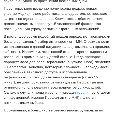
сохраняющуюся на протяжении нескольких дней.
Парентеральное введение почти всегда подразумевает
участие медицинского работника, а следовательно, повышает
затраты на здравоохранение. Кроме того, любая инъекция
делает значимым пресловутый человеческий фактор, тая
потенциальную угрозу развития ятрогенных осложнений .
В настоящее время подобный подход определяет практически
безальтернативный выбор антипиретика – МН. О возможности
использования в данной ситуации парацетамола, как правило,
забывают. Напомним, что в нашей стране зарегистрирован и
разрешен к применению у детей старше 1 года препарат
парацетамола для парентерального (внутривенного) введения
– Перфалган . Конечно, некоторые сложности: необходимость
обеспечения венозного доступа и использование
инфузионных систем, длительность введения (около 15
минут), не дают основания рекомендовать Перфалган для
рутинного использования у всех пациентов с лихорадкой.
Однако в случаях, когда жаропонижающая
терапия
сочетается
с инфузионной, именно Перфалган (не МН!) является
антипиретиком выбора.
К сожалению, в большинстве отечественных руководств по