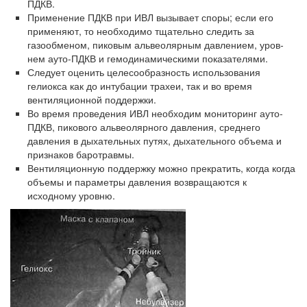
ПДКВ.
Применение ПДКВ при ИВЛ вызывает споры; если его
применяют, то необходи­мо тщательно следить за
газообменом, пиковым альвеолярным давлением, уров­
нем ауто-ПДКВ и гемодинамическими показателями.
Следует оценить целесообразность использования
гелиокса как до интубации трахеи, так и во время
вентиляционной поддержки.
Во время проведения ИВЛ необходим мониторинг ауто-
ПДКВ, пикового альве­олярного давления, среднего
давления в дыхательных путях, дыхательного объе­ма и
признаков баротравмы.
Вентиляционную поддержку можно прекратить, когда когда
объемы и парамет­ры давления возвращаются к
исходному уровню.