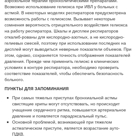
аэрозольной терапии бронхолитическими препаратами.
Возможно использование гелиокса при ИВЛ у больных с
астмой. В некоторых моделях респираторов предусмотрена
возможность работы с гелиоксом. Вызывает некоторые
сомнения вероятность отрицательного воз­действия гелиокса
на работу респиратора. Шкалы и дисплеи респираторов
откалиб-рованы для кислородно-азотных, а не кислородно-
гелиевых смесей, поэтому при ис­пользовании последних на
дисплей могут выводиться неверные показатели объе­мов. При
этом, однако, сохраняется точность отображения показателей
давления. Прежде чем применить гелиокс в клинических
условиях в контуре респиратора, необходимо проверить
соответствие показателей, чтобы обеспечить безопасность
больного.
ПУНКТЫ ДЛЯ ЗАПОМИНАНИЯ
При самых тяжелых приступах бронхиальной астмы
свистящие хрипы могут от­сутствовать, но происходит
учащение сердечного ритма, повышается артериаль­ное
давление и появляется парадоксальный пульс.
Основной проблемой, возникающей при тяжелом
астматическом приступе, яв­ляется возрастание ауто-
ПДКВ.