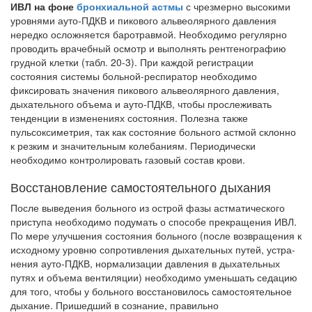
ИВЛ на фоне
бронхиальной астмы
с чрезмерно высокими
уровнями ауто-ПДКВ и пикового альвеолярного давления
нередко осложняется баротравмой. Необходи­мо регулярно
проводить врачебный осмотр и выполнять рентгенографию
грудной клетки (табл. 20-3). При каждой регистрации
состояния системы больной-респира­тор необходимо
фиксировать значения пикового альвеолярного давления,
дыхатель­ного объема и ауто-ПДКВ, чтобы прослеживать
тенденции в изменениях состояния. Полезна также
пульсоксиметрия, так как состояние больного астмой склонно
к рез­ким и значительным колебаниям. Периодически
необходимо контролировать газо­вый состав крови.
Восстановление самостоятельного дыхания
После выведения больного из острой фазы астматического
приступа необходимо подумать о способе прекращения ИВЛ.
По мере улучшения состояния больного (после возвращения к
исходному уровню сопротивления дыхательных путей, устра­
нения ауто-ПДКВ, нормализации давления в дыхательных
путях и объема вентиля­ции) необходимо уменьшать седацию
для того, чтобы у больного восстановилось самостоятельное
дыхание. Пришедший в сознание, правильно