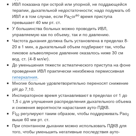
ИВЛ показана при острой или упорной, не поддающейся
терапии, дыхательной недостаточности; надо подумать об
во
ИВЛ и в том случае, если Ра
ог
время при­ступа
С
превышает 40 мм рт. ст.
У большинства больных можно проводить ИВЛ,
управляемую как по объему, так и по давлению.
Частота дыхания должна быть установлена в пределах 8-
20 в 1 мин, а дыхатель­ный объем подбирают так, чтобы
пиковое альвеолярное давление оказалось ниже 30 см
вод. ст. (4-8 мл/кг).
До уменьшения тяжести астматического приступа на фоне
проведения ИВЛ прак­тически неизбежна пермиссивная
гиперкапния
.
Многие больные удовлетворительно переносят снижение
рН до 7,10.
Инспираторное время устанавливают в пределах от 1 до
1,5 с для улучшения рас­пределения дыхательного объема
и снижения вероятности нарастания ауто-ПДКВ.
Fi
регулируют таким образом, чтобы поддерживать Рао
02
2
выше 60 мм рт. ст.
При спонтанном дыхании можно использовать ПДКВ для
того, чтобы уменьшить негативные последствия ауто-