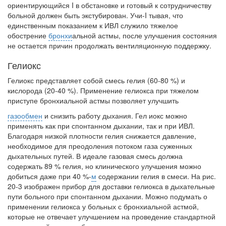
ориентирующийся I в обстановке и готовый к сотрудничеству
больной должен быть экстубирован. Учи-I тывая, что
единственным показанием к ИВЛ служило тяжелое
обострение
бронхи
­альной астмы, после улучшения состояния
не остается причин продолжать венти­ляционную поддержку.
Гелиокс
Гелиокс представляет собой смесь гелия (60-80 %) и
кислорода (20-40 %). Приме­нение гелиокса при тяжелом
приступе бронхиальной астмы позволяет улучшить
газообмен
и снизить работу дыхания. Гел иокс можно
применять как при спонтан­ном дыхании, так и при ИВЛ.
Благодаря низкой плотности гелия снижается давле­ние,
необходимое для преодоления потоком газа суженных
дыхательных путей. В идеале газовая смесь должна
содержать 89 % гелия, но клинического улучшения можно
добиться даже при 40 %-
м
содержании гелия в смеси. На рис.
20-3 изображен прибор для доставки гелиокса в дыхательные
пути больного при спонтанном дыха­нии. Можно подумать о
применении гелиокса у больных с бронхиальной астмой,
которые не отвечает улучшением на проведение стандартной