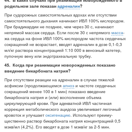
44. В каких случаях при реанимации новорожденного в
родильном зале показан
адреналин
?
При судорожных самостоятельных вдохах или отсутствии
самостоятельного дыхания начинают ИВЛ 100% кислородом.
При брадикардии не позднее, чем через 30 с, начинают
непрямой массаж сердца. Если после 30 с непрямого
масса
­
жа сердца на фоне ИВЛ 100% кислородом частота сердечных
сокращений не воз­растает, вводят адреналин в дозе 0,1-0,3
мл/кг раствора концентрацией 1:10 000 в венозный катетер,
пупочную вену или эндотрахеальную трубку.
45. Когда при реанимации новорожденных показано
введение бикарбоната натрия?
При отсутствии реакции на адреналин в случае тяжелой
асфиксии (продол­жающемся
апноэ
и частоте сердечных
сокращений менее 100 в 1 мин) показано введение
бикарбоната натрия и (или) восполнение объема
циркулирующей крови. При адекватной ИВЛ частичная
коррекция метаболического ацидоза уве­личивает легочный
кровоток и улучшает
оксигенацию
. Используют преиму­
щественно раствор бикарбоната натрия концентрацией 0,5
мэкв/мл (4,2%). Его вводят в дозе 1 мэкв/кг за 2-5 мин.