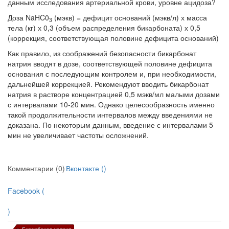
данным исследования артериальной крови, уровне ацидоза?
Доза NaHC0
(мэкв) = дефицит оснований (мэкв/л) х масса
3
тела (кг) х 0,3 (объем распределения бикарбоната) х 0,5
(коррекция, соответствующая половине дефицита оснований)
Как правило, из соображений безопасности бикарбонат
натрия вводят в дозе, соответствующей половине дефицита
основания с последующим контролем и, при необходимости,
дальнейшей коррекцией. Рекомендуют вводить бикарбо­нат
натрия в растворе концентрацией 0,5 мэкв/мл малыми дозами
с интервалами 10-20 мин. Однако целесообразность именно
такой продолжительности интерва­лов между введениями не
доказана. По некоторым данным, введение с интерва­лами 5
мин не увеличивает частоты осложнений.
Комментарии (0)
Вконтакте (
)
Facebook (
)