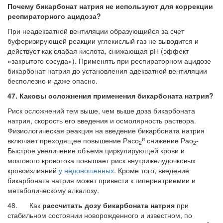
Почему бикарбонат натрия не используют для коррекции
респираторного ацидоза?
При неадекватной вентиляции образующийся за счет
буферизирующей реак­ции углекислый газ не выводится и
действует как слабая кислота, снижающая рН (эффект
«закрытого сосуда»). Применять при респираторном ацидозе
бикарбонат натрия до установления адекватной вентиляции
бесполезно и даже опасно.
47. Каковы осложнения применения бикарбоната натрия?
Риск осложнений тем выше, чем выше доза бикарбоната
натрия, скорость его введения и осмолярность раствора.
Физиологическая реакция на введение бикар­боната натрия
и
включает преходящее повышение Расо
снижение Рао
-
2
2
Быстрое увеличение объема циркулирующей крови и
мозгового кровотока повышает риск внутрижелудочковых
кровоизлияний
у недоношенных
. Кроме того, введение
бикарбоната натрия может привести к гипернатриемии и
метаболическому алка­лозу.
48. Как
рассчитать дозу бикарбоната натрия
при
стабильном состоянии новорожденного и известном, по