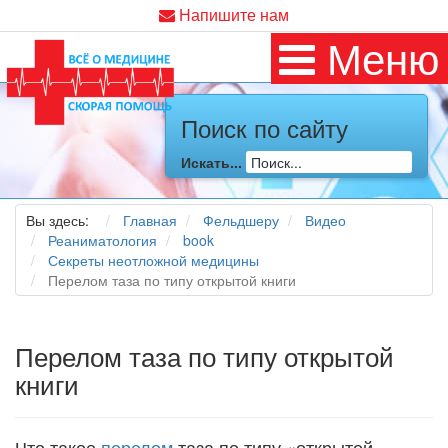
Напишите нам
Меню
Поиск по сайту
Искать...
Вы здесь:
Главная
Фельдшеру
Видео
Реаниматология
book
Секреты неотложной медицины
Перелом таза по типу открытой книги
Перелом таза по типу открытой
книги
Что такое
перелом
таза по типу «открытой