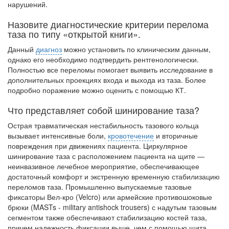
нарушений.
Назовите диагностические критерии перелома
таза по типу «открытой книги».
Данный
диагноз
можно установить по клиническим данным,
однако его необхо­димо подтвердить рентгенологически.
Полностью все переломы помогает выявить исследование в
дополнительных проекциях входа и выхода из таза. Более
подробно поражение можно оценить с помощью КТ.
Что представляет собой шинирование таза?
Острая травматическая нестабильность тазового кольца
вызывает интенсивные боли,
кровотечение
и вторичные
повреждения при движениях пациента. Циркуляр­ное
шинирование таза с расположением пациента на щите —
неинвазивное лечеб­ное мероприятие, обеспечивающее
достаточный комфорт и экстренную временную стабилизацию
переломов таза. Промышленно выпускаемые тазовые
фиксаторы Вел-кро (Velcro) или армейские противошоковые
брюки (MASTs - military antishock trousers) с надутым тазовым
сегментом также обеспечивают стабилизацию костей таза,
причем надежность фиксации выше, чем с помощью щита.