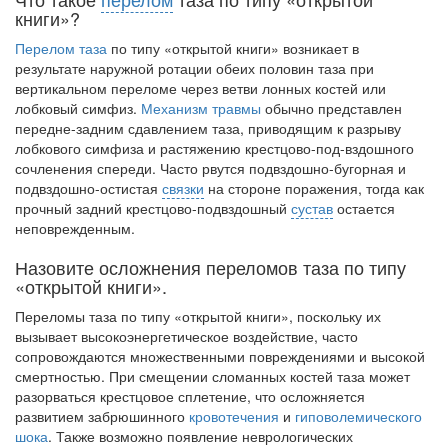
книги»?
Перелом таза
по типу «открытой книги» возникает в
результате наружной рота­ции обеих половин таза при
вертикальном переломе через ветви лонных костей или
лобковый симфиз.
Механизм травмы
обычно представлен
передне-задним сдавлением таза, приводящим к разрыву
лобкового симфиза и растяжению крестцово-под-вздошного
сочленения спереди. Часто рвутся подвздошно-бугорная и
подвздошно-остистая
связки
на стороне поражения, тогда как
прочный задний крестцово-подвздошный
сустав
остается
неповрежденным.
Назовите осложнения переломов таза по типу
«открытой книги».
Переломы таза по типу «открытой книги», поскольку их
вызывает высокоэнер­гетическое воздействие, часто
сопровождаются множественными повреждениями и высокой
смертностью. При смещении сломанных костей таза может
разорваться крестцовое сплетение, что осложняется
развитием забрюшинного
кровотечения
и
гиповолемического
шока
. Также возможно появление неврологических