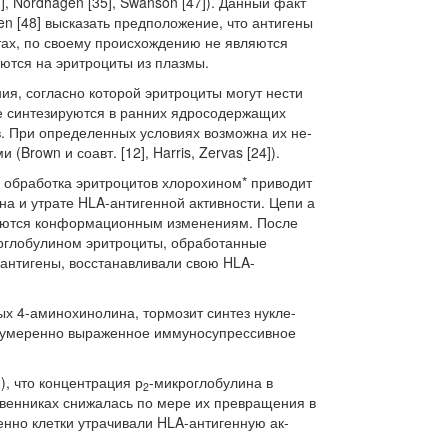
7], Nordhagen [35], Swanson [47]). Данный факт
n [48] высказать предположение, что анти­гены
ах, по своему происхождению не являются
ются на эритроциты из плазмы.
ия, согласно которой эритроциты могут не­сти
ые синтезируются в ранних ядросодержащих
. При определенных условиях возможна их не­
(Brown и соавт. [12], Harris, Zervas [24]).
что обработка эритроцитов хлорохином* при­водит
а и утрате HLA-антигенной активно­сти. Цепи а
ргаются конформационным измене­ниям. После
оглобулином эритроциты, обрабо­танные
антигены, восстанавливали свою HLA-
ых 4-аминохинолина, тормозит синтез нукле-
 умеренно выраженное иммуносупрессивное
]), что концентрация р
-микроглобулина в
2
венниках снижалась по мере их превращения в
нно клетки утрачивали HLA-антигенную ак­