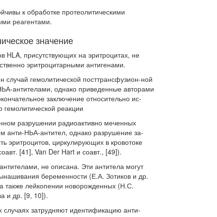
ойчивы к обработке протеолитическими
ми реагентами.
ическое значение
в HLA, присутствующих на эритроцитах, не
бственно эритроцитарными антигенами.
один случай гемолитической посттрансфузион-ной
НЬА-антителами, однако приведенные авто­рами
окончательное заключение относительно ис­
о гемолитической реакции
нном разрушении радиоактивно меченных
м анти-НЬА-антител, однако разрушение за­
ть эритроцитов, циркулирующих в кровотоке
авт. [41], Van Der Hart и соавт., [49]).
нтителами, не описана. Эти антитела мо­гут
ынашивания беременности (Е.А. Зотиков и др.
), а также лейкопении новорожденных (Н.С.
 и др. [9, 10]).
х случаях затрудняют идентификацию анти-