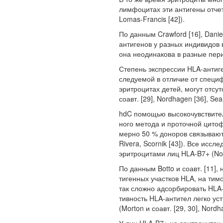
лимфоцитах эти антигены отчетл
Lomas-Francis [42]).
По данным Crawford [16], Danie
антигенов у разных индивидов 
она неодинакова в разные пер
Степень экспрессии HLA-антиге
следуемой в отличие от специ
эритро­цитах детей, могут отсу
соавт. [29], Nordhagen [36], Sea
hdC помощью высокочувствител
ного метода и проточной цито
мерно 50 % доноров связываю
Rivera, Scornik [43]). Все исс
эритроцитами лиц HLA-B7+ (Nor
По данным Botto и соавт. [11],
тигенных участков HLA, на тимо
так сложно адсорбировать HLA-
тивность HLA-антител легко у
(Morton и соавт. [29, 30], Nordh