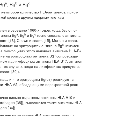
a
b
c
Bg
, Bg
и Bg
 некоторое количество HLA-антигенов, прису­
ой крови и другим ядерным клеткам
лен в середине 1960-х годов, когда было по­
a
b
c
тигены Bg
, Bg
и Bg
тесно связаны с антигена­
т. [13], Chown и соавт. [15], Morton и соавт.
a
. Наличие на эритроцитах антигена Bg
неизмен­
на лимфоцитах этого человека антигена HLA-B7
b
твие на эритроцитах антигена Bg
сопровожда­
ием на лимфоцитах антигена HLA-B17, антиген
 тех случаях, когда на лимфоцитах присутство­
оавт. [30]).
] нашли, что эритроциты Bg(c+) реагируют с
ти-НЬА-А2, обладающими перекрестной реак­
точно сильно выражены антигены HLA-A10 и
Nordhagen [35]), выявляются также антигены HLA-
gen [34]).
их лиц не содержат HLA-антигенов, хотя на