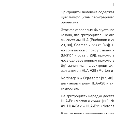
Эритроциты человека содержат
щих лимфоцитам периферическ
организма.
Этот факт впервые был установ
казано, что эритроцитарные ан
ми системы HLA (Buchanan и соав
29, 30], Seaman и соавт. [46])
но сочеталось с присутствием 
(Morton и соавт. [29]), присутс
лось одновременным присутств
c
Bg
выявлялся на эритроцитах в
вал антиген HLA-A28 (Morton и с
Nordhagen и Orjasaeter [37, 40
антителами анти-НЬА-А28 и ан
тивностью.
На эритроцитах нередко доста
HLA-B8 (Morton и соавт. [30], 
A9, HLA-B12 и HLA-B15 (Nordha
В то же время эритроциты мног