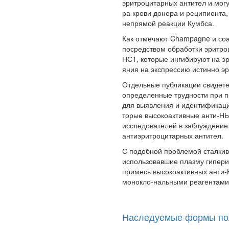
эритроцитарных антител и могу
ра крови донора и реципиента,
непрямой реакции Кумбса.
Как отмечают Champagne и соав
посредством обработки эритро
НС1, которые ингибируют на эр
яния на экспрессию истинно э
Отдельные публикации свидете
определенные трудности при п
для выявления и идентификаци
торые высокоактивные анти-НЬ
исследователей в заблуждение,
антиэритроци­тарных антител.
С подобной проблемой сталкив
использовавшие плазму гипер
примесь высокоактивных анти-
монокло-нальными реагентами
Наследуемые формы по