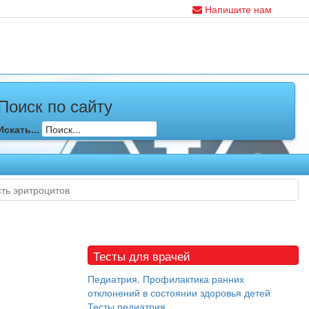
Напишите нам
Поиск по сайту
Искать...
ть эритроцитов
Тесты для врачей
Педиатрия. Профилактика ранних
отклонений в состоянии здоровья детей
Тесты педиатрия