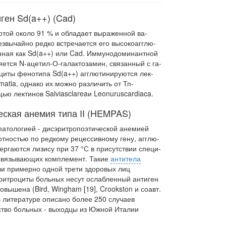
ген Sd(a++) (Cad)
отой около 91 % и обладает выраженной ва­
звычайно редко встречается его высокоагглю-
ная как Sd(a++) или Cad. Иммунодоминантной
ется N-ацетил-О-галактозамин, связанный с га­
оциты фенотипа Sd(a++) агглютинируются лек-
matia
,
однако их можно различить от Тп-
ощью лектинов
Salvia
sclarea
и
Leonurus
cardiaca
.
еская анемия типа II (HEMPAS)
патологией - дисэритропоэтической анемией
готностью по редкому рецессивному гену, агглю­
ергаются лизису при 37 °С в присутствии специ­
 связывающих комплемент. Такие
антитела
ови примерно одной трети здоровых лиц
. Эритроциты больных несут ослабленный антиген
повышена (Bird, Wingham [19], Crookston и соавт.
. В литературе описано более 250 случаев
нство больных - выходцы из Южной Италии