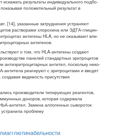
т искажать результаты индивидуального подбо­
 показывая положительный результат в
т. [14], указанные затруднения устраняют
цитов растворами хлорохина или ЭДТА-глицин-
итроцитах антигены HLA, но не оказывают вли­
ритроцитарных антигенов.
льствуют о том, что HLA-антигены создают
роизводстве панелей стандартных эритроцитов
и антиэритроцитарных антител, поскольку неко­
А-антитела реагируют с эритроцитами и вводят
 создавая видимость присутствия
ались производители типирующих реагентов,
иммуннных доноров, которая содержала
НЬА-антител. Замена аллогенных сывороток
 устранила проблему
лиагглютинабельности