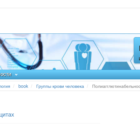
ВОСТИ
логия
book
Группы крови человека
Полиагглютинабельнос
цитах