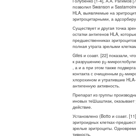
Голубенко [1-4], А.А. Рагимов [
позволил Swanson и Sastamoine
HLA, выявляемые на эритроцит
эритроцитарными, а адсорбиру
Существует и другая точка зрен
остатки антигенов HLA, котор
предшественниках эритроцитов
полная утрата зрелыми клетками 
Giles и соавт. [22] показали, 
к разрушению р
-микроглобулин
2
, а и а при этом также подве
контакта с очищенным р
-микр
2
хлорохином и утратившие HLA-
антигенную активность.
Препарат из группы производн
иновых
теШшштиак,
оказывает
действие.
Установлено (Botto и соавт. [11
эритроидных клетках-предшест
зрелые эритроциты. Одновреме
тивность.