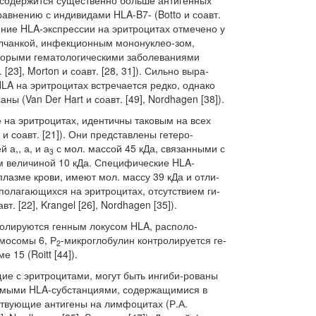
 содержится существенно больше антиген­ных
равнению с индивидами HLA-B7- (Botto и соавт.
иление HLA-экспрессии на эритроцитах от­мечено у
лчанкой, инфекционным мононуклео-зом,
торыми гематологическими заболеваниями
т. [23], Morton и соавт. [28, 31]). Сильно выра­
LA на эритроцитах встречается редко, однако
ны (Van Der Hart и соавт. [49], Nordhagen [38]).
 на эритроцитах, идентичны таковым на всех
и соавт. [21]). Они представлены гетеро-
а,, а, и а
с мол. массой 45 кДа, связанными с
3
м величиной 10 кДа. Специфические HLA-
лазме крови, имеют мол. массу 39 кДа и отли­
полагающихся на эритроцитах, отсутствием ги­
т. [22], Krangel [26], Nordhagen [35]).
ролируются генным локусом
HLA
,
располо­
мосомы 6, Р
-микроглобулин контролируется ге­
2
15 (Roitt [44]).
ие с эритроцитами, могут быть ингиби-рованы
мыми HLA-субстанциями, содержа­щимися в
твующие антигены на лимфоцитах (Р.А.