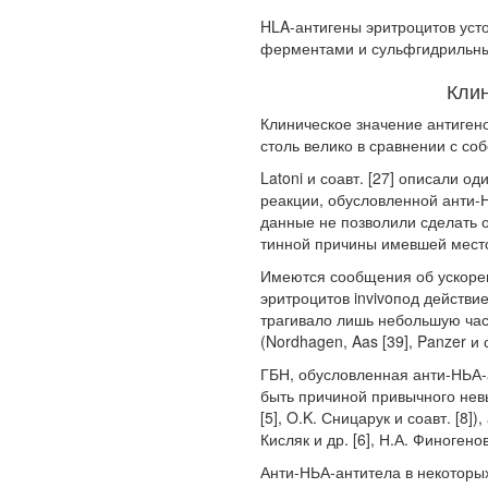
HLA-антигены эритроцитов уст
ферментами и сульфгидрильны
Клин
Клиническое значение антигено
столь велико в сравнении с со
Latoni и соавт. [27] описали 
реакции, обусловленной анти-
данные не позволили сделать 
тинной причины имевшей мест
Имеются сообщения об ускоре
эритроцитов
in
vivo
под действие
трагивало лишь небольшую час
(Nordhagen, Aas [39], Panzer и со
ГБН, обусловленная анти-НЬА-а
быть причиной привычного нев
[5], O.K. Сницарук и соавт. [8]
Кисляк и др. [6], Н.А. Финогенова
Анти-НЬА-антитела в некоторы