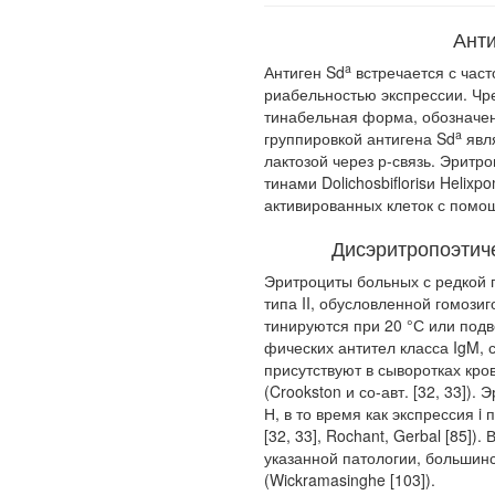
Анти
a
Антиген Sd
встречается с част
риабельностью экспрессии. Чре
тинабельная форма, обозначен
a
группировкой антигена Sd
явля
лактозой через р-связь. Эритр
тинами
Dolichos
bifloris
и
Helix
po
активированных клеток с пом
Дисэритропоэтич
Эритроциты больных с редкой 
типа II, обусловленной гомози
тинируются при 20 °С или подв
фических антител класса IgM,
присут­ствуют в сыворотках кр
(Crookston и со-авт. [32, 33])
Н, в то время как экспрессия i 
[32, 33], Rochant, Gerbal [85])
указанной патологии, боль­ши
(Wickramasinghe [103]).