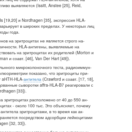
иво выявляются (Issitt, Anstee [25], Reid,
ls [19,20] и Nordhagen [35], экспрессия HLA-
варьирует в широких пределах. У некоторых лиц
иоды года.
нов на эритроцитах не является строго на­
фичности. HLA-антигены, выявляемые на
тствовать на эритроцитах их родителей (Morton и
man и соавт. [46], Van Der Hart [49]).
ьнного микроколоночного теста, радиоиммун­
флюориметрии показано, что эритроциты при­
т aHTH-HLA-
антитела
(Crawford и соавт. [17, 18],
ледованные сыворотки affra-HLA-B7 реагировали с
dhagen [33]).
 на эритроцитах расположено от 40 до 550 ан­
цитах - около 100 тыс. Это объясняет, поче­му
антитела эритроцитами, в то время как ак­
страняется посредством адсорбции лейкоцитами
agen [32, 33]).