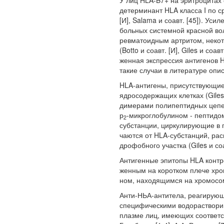
У лиц HLA-B7+ на эритроцитах
детерминант HLA класса I по с
[И], Salama и соавт. [45]). Ус
больных системной красной во
ревматоидным артритом, неко
(Botto и соавт. [И], Giles и соав
женная экспрессия антигенов H
такие случаи в литературе описа
HLA-антигены, присутствующие
ядросодержащих клетках (Giles 
димерами полипептидных цепей 
р
-микроглобулином - пептидо
2
субстанции, циркулирующие в п
чаются от HLA-субстанций, рас
дрофобного участка (Giles и соав
Антигенные эпитопы HLA конт
женным на коротком плече хро
ном, находящимся на хромосоме 
Анти-НЬА-антитела, реагирующ
специфическими водораствори
плазме лиц, имеющих соответс