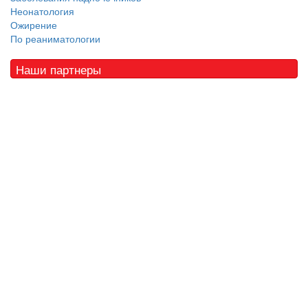
Неонатология
Ожирение
По реаниматологии
Наши партнеры
© 2010 - 2021 / 03-Ektb.ru
Сайт о медицине и скорой помощи
.
Все права защищены. При копировании материалов ссылка
обязательна.