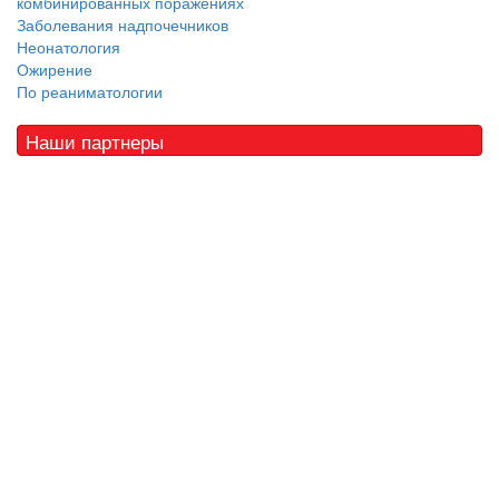
комбинированных поражениях
Заболевания надпочечников
Неонатология
Ожирение
По реаниматологии
Наши партнеры
© 2010 - 2021 / 03-Ektb.ru
Сайт о медицине и скорой помощи
.
Все права защищены. При копировании материалов ссылка
обязательна.