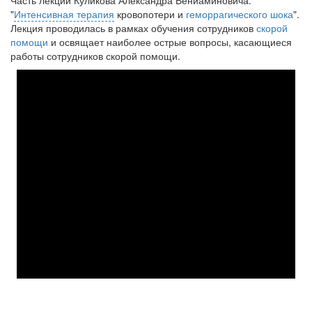
Часть лекции Куликова Александра Вениаминовича.
"
Интенсивная терапия
кровопотери и
геморрагического шока
".
Лекция проводилась в рамках обучения сотрудников
скорой
помощи
и освящает наиболее острые вопросы, касающиеся
работы сотрудников скорой помощи.