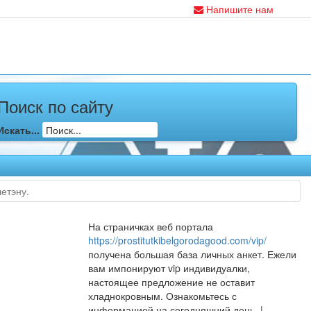
Напишите нам
Поиск по сайту
Искать...
етэну.
На страничках веб портала
https://prostitutkibelgorodagood.com/vip/
получена большая база личных анкет. Ежели
вам импонируют vip индивидуалки,
настоящее предложение не оставит
хладнокровным. Ознакомьтесь с
информацией на сегодняшний день. |