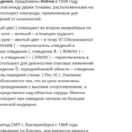
едения
, предложены
Нэбом
в 1938 году.
алов между двумя точками, расположенными на
Используют электроды, применяемые для
ений от конечностей.
ный цвет ) помещают во втором межреберьи по
 ноги – зеленый – в позицию грудного
й руки – желтый цвет – в точку V7.Обозначаются
orsalis ) – переключатель отведений в
е отведение ), отведение A - ( Anterior ) –
и отведение I – ( Inferior ) – переключатель в
используют для диагностики очаговых изменений
ведение D, переднебоковой области – отведение
елы передней стенки. ( Рис.10 ). Усиление
объясняется тем, что из цепи исключены
 проводниками с высоким сопротивлением, а
осредственно над областью сердца. Именно
пользуют при передаче сигнала на большие
мической медицине.
ригад СМП г. Екатеринбурга с 1968 года
ведение по Клетэну, для краткости записи и