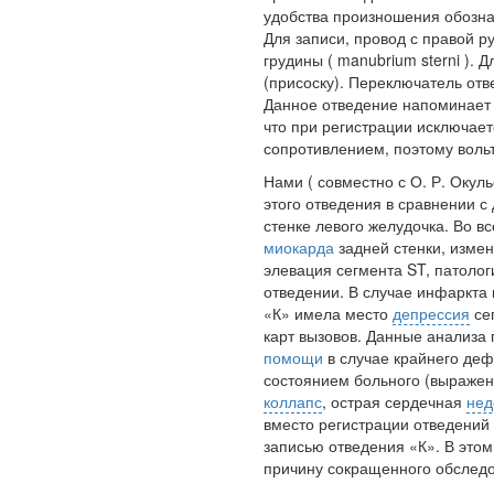
удобства произношения обозна
Для записи, провод с правой р
грудины ( manubrium sterni ). 
(присоску). Переключатель отв
Данное отведение напоминает a
что при регистрации исключаетс
сопротивлением, поэтому воль
Нами ( совместно с О. Р. Окуль
этого отведения в сравнении 
стенке левого желудочка. Во в
миокарда
задней стенки, измен
элевация сегмента ST, патолог
отведении. В случае инфаркта
«К» имела место
депрессия
се
карт вызовов. Данные анализа
помощи
в случае крайнего деф
состоянием больного (выражен
коллапс
, острая сердечная
нед
вместо регистрации отведений II,
записью отведения «К». В этом
причину сокращенного обслед