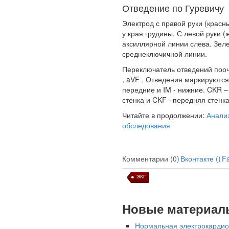
Отведение по Гуревичу
Электрод с правой руки (крас
у края грудины. С левой руки 
аксиллярной линии слева. Зеле
среднеключичной линии.
Переключатель отведений поочер
, aVF . Отведения маркируются
передние и IM - нижние. CKR –
стенка и CKF –передняя стенка
Читайте в продолжении:
Анализ
обследования
Комментарии (0)
Вконтакте (
)
F
ЭКГ
Новые материал
Нормальная электрокардио