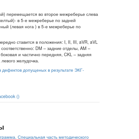
ный) перемещается во второе межреберье слева
(желтый)- в 5-е межреберье по задней
ный (левая нога ) в 5-е межреберье по
едно ставится в положения: I, II, III, aVR, aVL
 соответственно: DM – задние отделы, AM –
 боковая и частично передняя, CKL – задняя
 левого желудочка.
 дефектов допущеных в результате ЭКГ-
acebook (
)
ы
грамма. Специальная часть методического