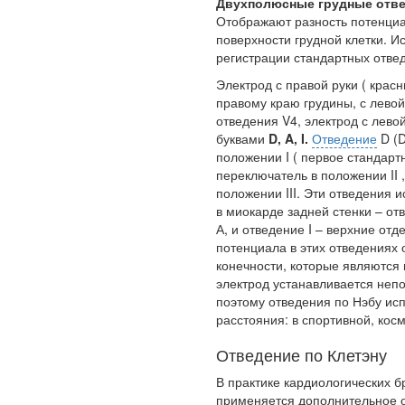
Двухполюсные грудные отв
Отображают разность потенци
поверхности грудной клетки. 
регистрации стандартных отвед
Электрод с правой руки ( крас
правому краю грудины, с левой
отведения V4, электрод с лево
буквами
D,
A,
I.
Отведение
D (D
положении I ( первое стандартно
переключатель в положении II , 
положении III. Эти отведения 
в миокарде задней стенки – от
А, и отведение I – верхние отд
потенциала в этих отведениях 
конечности, которые являются
электрод устанавливается неп
поэтому отведения по Нэбу ис
расстояния: в спортивной, кос
Отведение по Клетэну
В практике кардиологических б
применяется дополнительное от