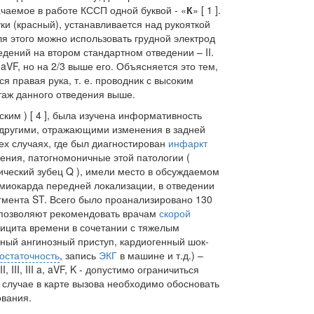
чаемое в работе КССП одной буквой - «
К
» [ 1 ].
уки (красный), устанавливается над рукояткой
Для этого можно использовать грудной электрод
едений на втором стандартном отведении – II.
VF, но на 2/3 выше его. Объясняется это тем,
я правая рука, т. е. проводник с высоким
таж данного отведения выше.
ским ) [ 4 ], была изучена информативность
с другими, отражающими изменения в задней
сех случаях, где был диагностирован
инфаркт
ения, патогномоничные этой патологии (
ический зубец Q ), имели место в обсуждаемом
 миокарда передней локализации, в отведении
гмента ST. Всего было проанализировано 130
 позволяют рекомендовать врачам
скорой
ицита времени в сочетании с тяжелым
ный ангинозный приступ, кардиогенный шок-
остаточность
, запись
ЭКГ
в машине и т.д.) –
 III, III a, aVF, K - допустимо ограничиться
 случае в карте вызова необходимо обосновать
ования.