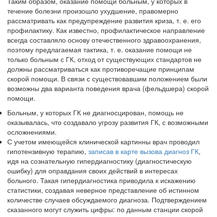
Таким образом, оказание помощи больным, у которых в
течение болезни произошло ухудшение, правомерно
рассматривать как предуп­реждение развития криза, т. е. его
профилактику. Как известно, профи­лактическое направление
всегда составляло основу отечественного здра­воохранения,
поэтому предлагаемая тактика, т. е. оказание помощи не
только больным с ГК, отход от существующих стандартов не
должны рассматриваться как противоречащие принципам
скорой помощи. В связи с существовавшим положением были
возможны два варианта поведения врача (фельдшера) скорой
помощи.
Больным, у которых ГК не диагносцирован, помощь не
оказыва­лась, что создавало угрозу развития ГК, с возможными
осложнениями.
С учетом имеющейся клинической картинны врач проводил
ги­потензивную терапию,
записав в карте вызова диагноз ГК
,
идя на сознательную гипердиагностику (диагностическую
ошибку) для оправ­дания своих действий в интересах
больного. Такая гипердиагностика приводила к искажению
статистики, создавая неверное представление об истинном
количестве случаев обсуждаемого диагноза. Подтверждением
сказанного могут служить цифры: по данным станции скорой