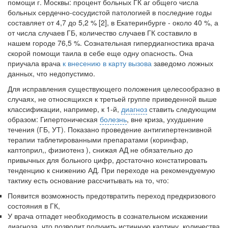
помощи г. Москвы: процент больных ГК аг общего числа
больных сер­дечно-сосудистой патологией в последние годы
составляет от 4,7 до 5,2 % [2], в Екатеринбурге - около 40 %, а
от числа случаев ГБ, количе­ство случаев ГК составило в
нашем городе 76,5 %. Сознательная ги­пердиагностика врача
скорой помощи таила в себе еще одну опасность. Она
приучала врача
к внесению в карту вызова
заведомо ложных
дан­ных, что недопустимо.
Для исправления существующего положения целесообразно в
слу­чаях, не относящихся к третьей группе приведенной выше
классифи­кации, например, к 1-й,
диагноз
ставить следующим
образом: Гиперто­ническая
болезнь
, вне криза, ухудшение
течения (ГБ, УТ). Показано проведение антигипертензивной
терапии таблетированными препара­тами (коринфар,
каптоприл,, физиотенз ), снижая АД не обязательно до
привычных для боль­ного цифр, достаточно констатировать
тенденцию к снижению АД. При переходе на рекомендуемую
тактику есть основание рассчитывать на то, что:
Появится возможность предотвратить переход предкризового
со­стояния в ГК,
У врача отпадет необходимость в сознательном искажении
диаг­ноза, что позволит получить истинную картину, количества