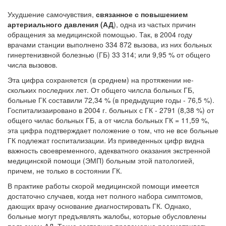
Ухудшение самочувствия,
связанное с повышением
артериального давления (АД
), одна из частых причин
обращения за медицинской помощью. Так, в 2004 году
врачами станции выполнено 334 872 вызова, из них больных
гинертенизвной болезнью (ГБ) 33 314; или 9,95 % от обще­го
числа вызовов.
Эта цифра сохраняется (в среднем) на протяжении не­
скольких последних лет. От общего чилсла больных ГБ,
больные ГК со­ставили 72,34 % (в предыдущие годы - 76,5 %).
Госпитализаировано в 2004 г. больных с ГК - 2791 (8,38 %) от
общего чилас больных ГБ, а от числа больных ГК = 11,59 %,
эта цифра подтверждает положение о том, что не все больные
ГК подлежат госпитализации. Из приведенных цифр видна
важность своевременного, адекватного оказания экстренной
медицинской по­мощи (ЭМП) больным этой патологией,
причем, не только в состоянии ГК.
В практике работы скорой медицинской помощи имеется
доста­точно случаев, когда нет полного набора симптомов,
дающих врачу основание диагностировать ГК. Однако,
больные могут предъявлять жалобы, которые обусловлены