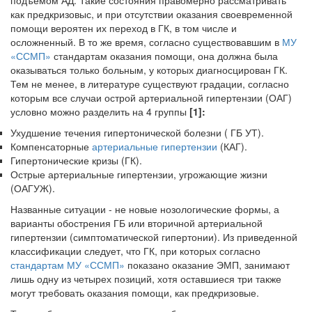
подъемом АД. Такие состояния пра­вомерно рассматривать
как предкризовыс, и при отсутствии оказа­ния своевременной
помощи вероятен их переход в ГК, в том числе и
осложненный. В то же время, согласно существовавшим в
МУ
«ССМП»
стандартам оказания помощи, она должна была
оказываться только больным, у которых диагносцирован ГК.
Тем не менее, в ли­тературе существуют градации, согласно
которым все случаи ост­рой артериальной гипертензии (ОАГ)
условно можно разделить на 4 группы
[1]:
Ухудшение течения гипертонической болезни ( ГБ УТ).
Компенсаторные
артериальные гипертензии
(КАГ).
Гипертонические кризы (ГК).
Острые артериальные гипертензии, угрожающие жизни
(ОАГУЖ).
Названные ситуации - не новые нозологические формы, а
варианты обострения ГБ или вторичной артериальной
гипертензии (симптома­тической гипертонии). Из приведенной
классификации следует, что ГК, при которых согласно
стандартам МУ «ССМП»
показано оказание ЭМП, занимают
лишь одну из четырех позиций, хотя оставшиеся три также
могут требовать оказания помощи, как предкризовые.