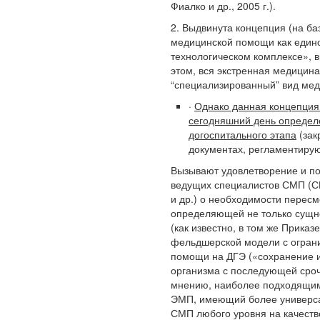
Фиалко и др., 2005 г.).
2. Выдвинута концепция (на ба
медицинской помощи как един
технологическом комплексе», 
этом, вся экстренная медицина
“специализированный” вид ме
·
Однако данная концепция
сегодняшний день определ
догоспитального этапа
(зак
документах, регламентиру
Вызывают удовлетворение и п
ведущих специалистов СМП (С
и др.) о необходимости перес
определяющей не только сущно
(как известно, в том же Прика
фельдшерской модели с огран
помощи на ДГЭ («сохранение 
организма с последующей сроч
мнению, наиболее подходящим
ЭМП, имеющий более универса
СМП любого уровня на качест