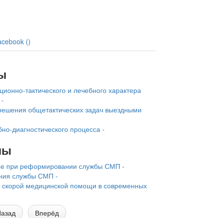
acebook (
)
ы
ционно-тактического и лечебного характера
 -
решения общетактических задач выездными
бно-диагностического процесса -
лы
ые при реформировании службы СМП -
ния службы СМП -
 скорой медицинской помощи в современных
азад
Вперёд