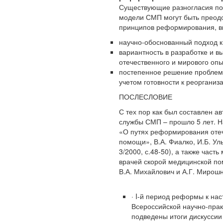
Существующие разногласия по 
модели СМП могут быть преод
принципов реформирования, 
научно-обоснованный подход 
вариантность в разработке и в
отечественного и мирового опы
постепенное решение проблем 
учетом готовности к реорганиз
ПОСЛЕСЛОВИЕ
С тех пор как был составлен а
службы СМП – прошло 5 лет. На
«О путях реформирования оте
помощи», В.А. Фиалко, И.Б. Улы
3/2000, с.48-50), а также часть
врачей скорой медицинской пом
В.А. Михайлович и А.Г. Мирошн
· I-й период реформы к на
Всероссийской научно-прак
подведены итоги дискуссии