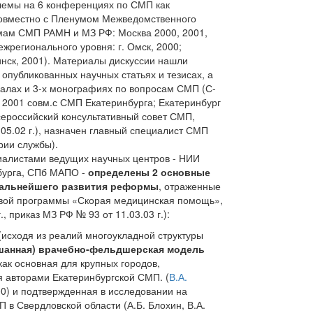
лемы на 6 конференциях по СМП как
совместно с Пленумом Межведомственного
емам СМП РАМН и МЗ РФ: Москва 2000, 2001,
межрегионального уровня: г. Омск, 2000;
инск, 2001). Материалы дискуссии нашли
 опубликованных научных статьях и тезисах, а
алах и 3-х монографиях по вопросам СМП (С-
 2001 совм.с СМП Екатеринбурга; Екатеринбург
Всероссийский консультативный совет СМП,
.05.02 г.), назначен главный специалист СМП
рии службы).
иалистами ведущих научных центров - НИИ
рбурга, СПб МАПО -
определены 2 основные
дальнейшего развития реформы
, отраженные
евой программы «Скорая медицинская помощь»,
., приказ МЗ РФ № 93 от 11.03.03 г.):
(исходя из реалий многоукладной структуры
ешанная) врачебно-фельдшерская модель
- как основная для крупных городов,
 авторами Екатеринбургской СМП. (
В.А.
00) и подтвержденная в исследовании на
в Свердловской области (А.Б. Блохин, В.А.