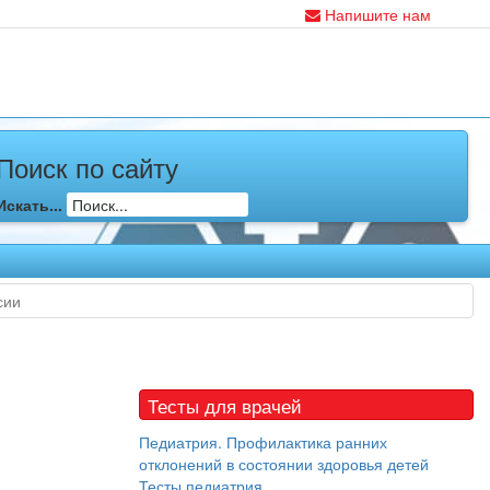
Напишите нам
Поиск по сайту
Искать...
сии
Тесты для врачей
Педиатрия. Профилактика ранних
отклонений в состоянии здоровья детей
Тесты педиатрия