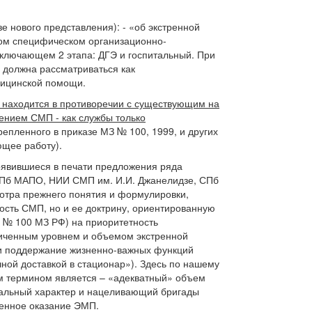
зе нового представления): - «об экстренной
ом специфическом организационно-
включающем 2 этапа: ДГЭ и госпитальный. При
 должна рассматриваться как
дицинской помощи.
 находится в противоречии с существующим на
ением СМП - как службы только
репленного в приказе МЗ № 100, 1999, и других
ющее работу).
оявившиеся в печати предложения ряда
Пб МАПО, НИИ СМП им. И.И. Джанелидзе, СПб
мотра прежнего понятия и формулировки,
сть СМП, но и ее доктрину, ориентированную
зе № 100 МЗ РФ) на приоритетность
иченным уровнем и объемом экстренной
и поддержание жизненно-важных функций
ной доставкой в стационар»). Здесь по нашему
 термином является – «адекватный» объем
льный характер и нацеливающий бригады
венное оказание ЭМП.