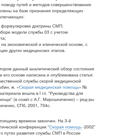
поводу путей и методов совершенствования
олены на базе признания определяющих
включающих:
к формулировке доктрины СМП;
ыборе модели службы 03 с учетом
та;
на экономической и клинической основе, с
ации других медицинских этапов.
втором данный аналитический обзор состояния
 его основе написана и опубликована статья:
чественной службы скорой медицинской
бин, ж. «
Скорая медицинская помощь
» №
 материала вошла в I гл. “Руководства для
ощи” (в соавт.с А.Г. Мирошниченко) – ред-ры
иченко, СПб, 2001, 704с.
стоящему времени закончен. На 3-й
тической конференции “
Скорая помощь
-2002”
 о путях развития службы СМП в России