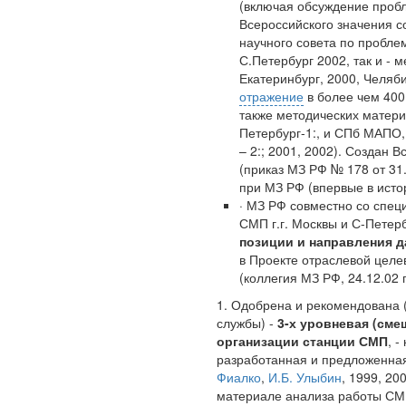
(включая обсуждение проб
Всероссийского значения 
научного совета по пробл
С.Петербург 2002, так и - 
Екатеринбург, 2000, Челяб
отражение
в более чем 400
также методических матери
Петербург-1:, и СПб МАПО,
– 2:; 2001, 2002). Создан 
(приказ МЗ РФ № 178 от 31
при МЗ РФ (впервые в исто
· МЗ РФ совместно со спец
СМП г.г. Москвы и С-Пете
позиции и направления 
в Проекте отраслевой цел
(коллегия МЗ РФ, 24.12.02 г
1. Одобрена и рекомендована 
службы) -
3-х уровневая (см
организации станции СМП
, 
разработанная и предложенная
Фиалко
,
И.Б. Улыбин
, 1999, 20
материале анализа работы СМП 