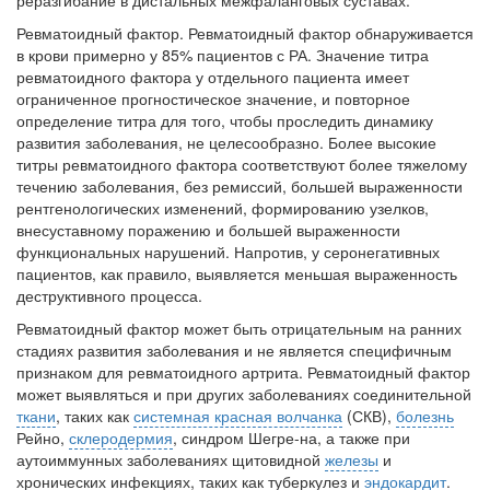
реразгибание в дистальных межфаланговых суставах.
Ревматоидный фактор. Ревматоид­ный фактор обнаруживается
в крови примерно у 85% пациентов с РА. Значение титра
ревма­тоидного фактора у отдельного пациента име­ет
ограниченное прогностическое значение, и повторное
определение титра для того, чтобы проследить динамику
развития заболевания, не целесообразно. Более высокие
титры рев­матоидного фактора соответствуют более тя­желому
течению заболевания, без ремиссий, большей выраженности
рентгенологических изменений, формированию узелков,
внесуставному поражению и большей выраженно­сти
функциональных нарушений. Напротив, у серонегативных
пациентов, как правило, вы­является меньшая выраженность
деструктив­ного процесса.
Ревматоидный фактор может быть отрицательным на ранних
стадиях разви­тия заболевания и не является специфичным
признаком для ревматоидного артрита. Рев­матоидный фактор
может выявляться и при других заболеваниях соединительной
ткани
, таких как
системная красная волчанка
(СКВ),
болезнь
Рейно,
склеродермия
, синдром Шегре-на, а также при
аутоиммунных заболеваниях щитовидной
железы
и
хронических инфекци­ях, таких как туберкулез и
эндокардит
.