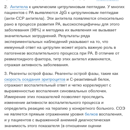
2.
Антитела
к циклическим цитрулиновым пептидам. У многих
пациентов с РА выявляются JgG к цитрулиновым пептидам
(анти-ССР антитела). Эти антитела появляются относительно
рано в процессе развития РА, высокоспецифичны для этого
заболевания (98%) и методика их выявления не вызывает
значительных затруднений. Результаты ряда
экспериментальных наблюдений указывают на то, что
иммунный ответ на цитрулин может играть важную роль в
патогенезе воспалительного процесса при РА. В отличие от
ревматоидного фактора, титр этих антител изменяется,
отражая активность заболевания.
3. Реагенты острой фазы. Реагенты острой фазы, такие как
скорость оседания эритроцитов
и С-реактивный белок,
отражают воспалительный ответ и четко коррелируют с
выраженностью воспаления синовиальных оболочек.
Измерение этих показателей позволяет проследить
изменение активности воспалительного процесса и
определить реакцию на терапию у конкретного больного. СОЭ
не является прямым отражением уровня
белков
воспаления,
и у пациентов с выраженной анемией диагностическая
значимость этого показателя (в отношении оценки