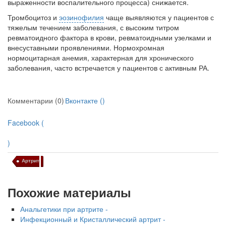
выраженности воспалительного процесса) снижается.
Тромбоцитоз и
эозинофилия
чаще выяв­ляются у пациентов с
тяжелым течением за­болевания, с высоким титром
ревматоидного фактора в крови, ревматоидными узелками и
внесуставными проявлениями. Нормохромная
нормоцитарная анемия, характерная для хро­нического
заболевания, часто встречается у пациентов с активным РА.
Комментарии (0)
Вконтакте (
)
Facebook (
)
Артрит
Похожие материалы
Анальгетики при артрите -
Инфекционный и Кристаллический артрит -