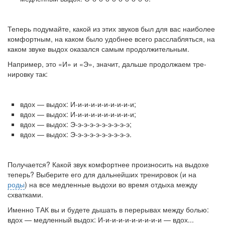
Теперь подумайте, какой из этих звуков был для вас наиболее
комфортным, на каком было удобнее всего расслабляться, на
каком звуке выдох оказался самым продолжительным.
Например, это «И» и «Э», значит, дальше продолжаем тре­
нировку так:
вдох — выдох: И-и-и-и-и-и-и-и-и-и;
вдох — выдох: И-и-и-и-и-и-и-и-и-и;
вдох — выдох: Э-э-э-э-э-э-э-э-э-э;
вдох — выдох: Э-э-э-э-э-э-э-э-э-э.
Получается? Какой звук комфортнее произносить на вы­дохе
теперь? Выберите его для дальнейших тренировок (и на
роды
) на все медленные выдохи во время отдыха между
схват­ками.
Именно ТАК вы и будете дышать в перерывах между болью:
вдох — медленный выдох: И-и-и-и-и-и-и-и-и-и — вдох...