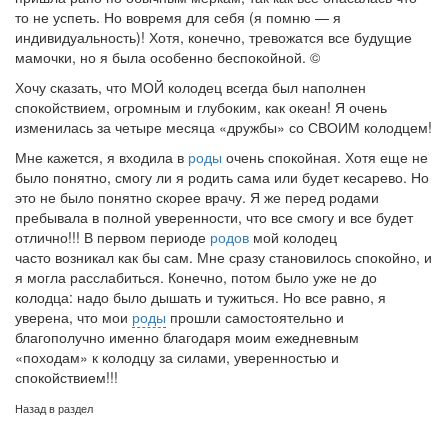
то не успеть. Но вовремя для себя (я помню — я
индивидуальность)! Хотя, конечно, тревожатся все будущие
мамочки, но я была особенно беспокойной. ©
Хочу сказать, что МОЙ колодец всегда был наполнен
спокойствием, огромным и глубоким, как океан! Я очень
изменилась за четыре месяца «дружбы» со СВОИМ колод­цем!
Мне кажется, я входила в
роды
очень спокойная. Хотя еще не
было понятно, смогу ли я родить сама или будет ке­сарево. Но
это не было понятно скорее врачу. Я же перед родами
пребывала в полной уверенности, что все смогу и все будет
отлично!!! В первом периоде
родов
мой колодец
часто возникал как бы сам. Мне сразу становилось спокойно, и
я могла расслабиться. Конечно, потом было уже не до
колодца: надо было дышать и тужиться. Но все равно, я
уверена, что мои
роды
прошли самостоятельно и
благополучно именно благодаря моим ежедневным
«походам» к колодцу за силами, уверенностью и
спокойствием!!!
Назад в раздел