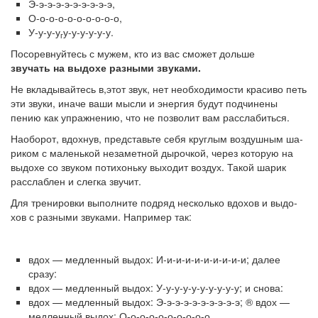
Э-э-э-э-э-э-э-э-э-э,
О-о-о-о-о-о-о-о-о-о,
У-у-у-у
у-у-у-у-у-у.
г
Посоревнуйтесь с мужем, кто из вас сможет дольше
звучать на выдохе разными звуками.
Не вкладывайтесь в,этот звук, нет необходимости красиво петь
эти звуки, иначе ваши мысли и энергия будут подчинены
пению как упражнению, что не позволит вам расслабиться.
Наоборот, вдохнув, представьте себя круглым воздушным ша­
риком с маленькой незаметной дырочкой, через которую на
выдохе со звуком потихоньку выходит воздух. Такой шарик
расслаблен и слегка звучит.
Для тренировки выполните подряд несколько вдохов и выдо­
хов с разными звуками. Например так:
вдох — медленный выдох: И-и-и-и-и-и-и-и-и-и; далее
сразу:
вдох — медленный выдох: У-у-у-у-у-у-у-у-у-у; и снова:
вдох — медленный выдох: Э-э-э-э-э-э-э-э-э-э; ® вдох —
медленный выдох: О-о-о-о-о-о-о-о-о-о.