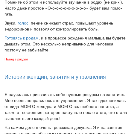
Помните об этом и используйте звучание в родах (не крик!).
Часто даже простое «О-о-о-о-о-о-о-о-о-о» будет вам помо­
гать.
Звуки,
голос
, пение снижают страх, повышают уровень
эндорфинов и позволяют контролировать боль.
Готовясь к родам
, и в процессе рождения малыша вы будете
дышать ртом. Это несколько непривычно для человека,
поэтому не забывайте:
Назад в раздел
Истории женщин, занятия и упражнения
Я научилась присваивать себе нужные ресурсы на заня­тиях.
Мне очень понравилось это упражнение. Я так вдох­новилась
от вида МОЕГО колодца и МОЕГО волшебного на­питка, а
также от состояния, которое наступало после этого, что стала
выполнять его каждый день!
На самом деле я очень тревожная девушка. Я и на за­нятия
пришла рано по обычным меркам, так как все опаса­лась что-