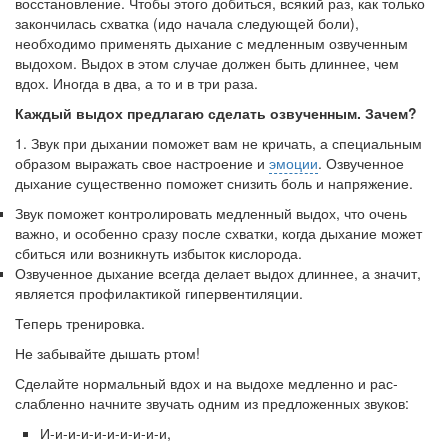
восстановление.
Чтобы этого добиться, всякий раз, как только
закончилась схват­ка (идо начала следующей боли),
необходимо применять дыха­ние с медленным озвученным
выдохом. Выдох в этом случае должен быть длиннее, чем
вдох. Иногда в два, а то и в три раза.
Каждый выдох предлагаю сделать озвученным. Зачем?
1. Звук при дыхании поможет вам не кричать, а специальным
образом выражать свое настроение и
эмоции
. Озвученное
дыха­ние существенно поможет снизить боль и напряжение.
Звук поможет контролировать медленный выдох, что очень
важно, и особенно сразу после схватки, когда дыхание мо­жет
сбиться или возникнуть избыток кислорода.
Озвученное дыхание всегда делает выдох длиннее, а значит,
является профилактикой гипервентиляции.
Теперь тренировка.
Не забывайте дышать ртом!
Сделайте нормальный вдох и на выдохе медленно и рас­
слабленно начните звучать одним из предложенных звуков:
И-и-и-и-и-и-и-и-и-и,