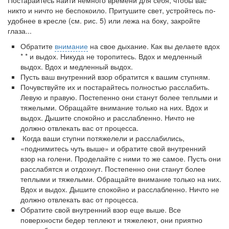
Постарайтесь найти немного времени для себя, чтобы вас
никто и ничто не беспокоило. Притушите свет, устройтесь по­
удобнее в кресле (см. рис. 5) или лежа на боку, закройте
глаза...
Обратите
внимание
на свое дыхание. Как вы делаете вдох
* * и выдох. Никуда не торопитесь. Вдох и медленный
выдох. Вдох и медленный выдох.
Пусть ваш внутренний взор обратится к вашим ступням.
Почувствуйте их и постарайтесь полностью расслабить.
Левую и правую. Постепенно они станут более теплыми и
тяже­лыми. Обращайте внимание только на них. Вдох и
выдох. Дыши­те спокойно и расслабленно. Ничто не
должно отвлекать вас от процесса.
Когда ваши ступни потяжелели и расслабились,
«поднимитесь чуть выше» и обратите свой внутренний
взор на голени. Проделайте с ними то же самое. Пусть они
расслабятся и отдохнут. Постепенно они станут более
теплыми и тяжелыми. Об­ращайте внимание только на них.
Вдох и выдох. Дышите спокой­но и расслабленно. Ничто не
должно отвлекать вас от процесса.
Обратите свой внутренний взор еще выше. Все
поверхности бедер теплеют и тяжелеют, они приятно