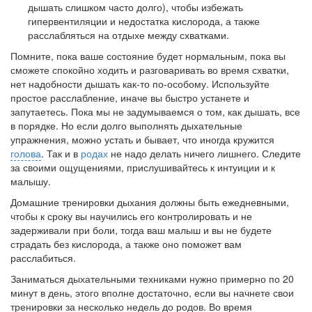
дышать слишком часто долго), чтобы избежать
гипервентиляции и недо­статка кислорода, а также
расслабляться на отдыхе между схват­ками.
Помните, пока ваше состояние будет нормальным, пока вы
сможете спокойно ходить и разговаривать во время схватки,
нет надобности дышать как-то по-особому. Используйте
простое рас­слабление, иначе вы быстро устанете и
запутаетесь. Пока мы не задумываемся о том, как дышать, все
в порядке. Но если долго выполнять дыхательные
упражнения, можно устать и бывает, что иногда кружится
голова
. Так и в
родах
не надо делать ничего лишнего. Следите
за своими ощущениями, прислушивайтесь к интуиции и к
малышу.
Домашние тренировки дыхания должны быть ежедневными,
чтобы к сроку вы научились его контролировать и не
задерживали при боли, тогда ваш малыш и вы не будете
страдать без кислорода, а также оно поможет вам
расслабиться.
Заниматься дыхательными техниками нужно примерно по 20
минут в день, этого вполне достаточно, если вы начнете свои
тренировки за несколько недель до родов. Во время