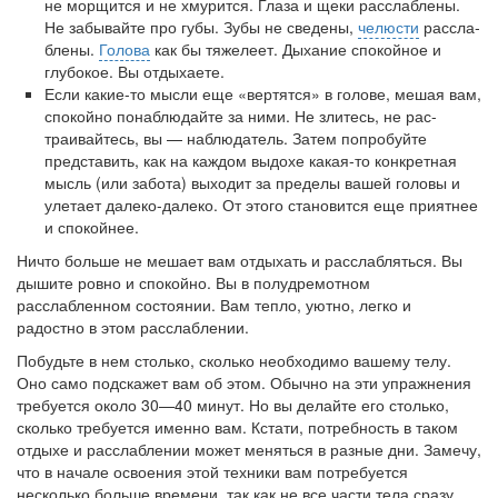
не морщится и не хмурится. Глаза и щеки расслабле­ны.
Не забывайте про губы. Зубы не сведены,
челюсти
рассла­
блены.
Голова
как бы тяжелеет. Дыхание спокойное и
глубокое. Вы отдыхаете.
Если какие-то мысли еще «вертятся» в голове, мешая вам,
спокойно понаблюдайте за ними. Не злитесь, не рас-
траивайтесь, вы — наблюдатель. Затем попробуйте
представить, как на каждом выдохе какая-то конкретная
мысль (или забота) выходит за пределы вашей головы и
улетает далеко-далеко. От этого становится еще приятнее
и спокойнее.
Ничто больше не мешает вам отдыхать и расслабляться. Вы
дышите ровно и спокойно. Вы в полудремотном
расслабленном состоянии. Вам тепло, уютно, легко и
радостно в этом расслаб­лении.
Побудьте в нем столько, сколько необходимо вашему телу.
Оно само подскажет вам об этом. Обычно на эти упражнения
требуется около 30—40 минут. Но вы делайте его столько,
сколь­ко требуется именно вам. Кстати, потребность в таком
отдыхе и расслаблении может меняться в разные дни. Замечу,
что в начале освоения этой техники вам потребуется
несколько больше вре­мени, так как не все части тела сразу