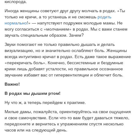
кислорода.
Иногда женщины советуют друг другу молчать в родах. «Ты
только не кричи, а то устанешь и не сможешь
родить
нормально
!» — напутствуют подружек молодые мамы. Не
могу согласиться с «молчанием» в родах. Мы с вами станем
звучать специаль­ным образом. Зачем?
Звуки помогают не только правильно дышать и делать
визуализацию, но и значи­тельно ослабляют боль. Женщины
всегда интуитивно кричат в родах. Есть даже такое выражение
«перекричать боль». Конечно, бессистемные и бездумные
крики лишь добавят усталости, но правильное осознанное
звучание избавит вас от гипервентиляции и облегчит боль.
Важно!
В родах мы дышим ртом!
Ну что ж, а теперь перейдем к практике.
Милые дамы, пожалуйста, ориентируйтесь на свои ощуще­ния
и свое самочувствие. Если что-то вам будет даваться тяжело,
передохните и вернитесь к упражнениям спустя несколько
часов или на следующий день.