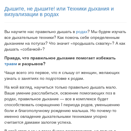
Дышите, не дышите! или Техники дыхания и
визуализации в родах
Вы научите нас правильно дышать в
родах
? Мы будем изучать
все дыхательные техники? Как помочь себе определенным
дыханием на потугах? Что значит «продышать схватку»? А как
дышать «собачкой»?
Правда, что правильное дыхание помогает избежать
травм
и разрывов?
Чаще всего это первое, что я слышу от женщин, желающих
узнать о занятиях по подготовке к родам.
На мой взгляд, научиться только правильно дышать мало.
Ваше умение расслабиться, освоение помогающих поз в
родах, правильное дыхание — все в комплексе будет
способствовать сокращению I периода родов, уменьшению
боли и благополуч­ному рождению малыша. Но почему-то
именно овладение ды­хательными техниками упорно
считается дамами залогом ус­пеха.
В этой статье мы с вами будем разговаривать не только о