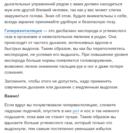
дыхательных упражнений рядом с вами должен находиться
муж или другой близкий человек, так как у вас мо­жет слегка
закружиться голова. Зная об этом, будьте внима­тельны к себе,
всегда заранее принимайте удобную и безопасную позу.
Гипервентиляция
— это дисбаланс кислорода и угле­кислого
газа в организме и нежелательное явление в родах. Она
происходит от частого дыхания, интенсивных вдохов и
быстрых выдохов. Таким образом, вы как бы пе­реполняетесь
кислородом, не успевая его выдыхать. При повышении уровня
кислорода больше нормы появляется головокружение,
возможно легкое онемение пальцев рук и ног и даже потеря
сознания.
Запомните, чтобы этого не допустить, надо применять
озвученное дыхание или дыхание с медленным выдохом.
Важно!
Если вдруг вы почувствовали гипервентиляцию, сло­жите
ладошки лодочкой, опустите в них
рот
и нос и так немного
подышите, пока вам не станет лучше. Таким образом вы
вдыхаете больше углекислого газа, который только что
выдохнули, тем самым постепенно уменьшая избыток