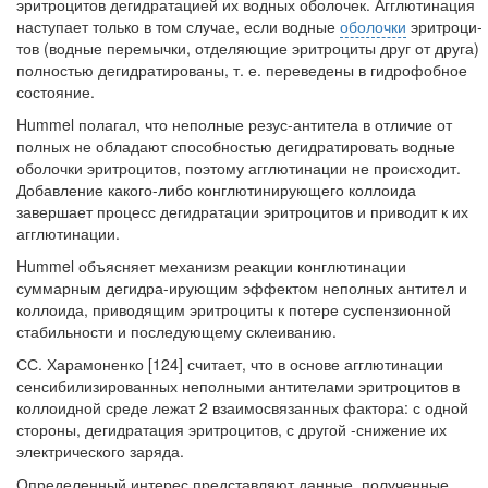
эритроцитов дегидратацией их водных оболочек. Агглютинация
наступает только в том случае, если водные
оболочки
эритроци­
тов (водные перемычки, отделяющие эритроциты друг от друга)
полностью де­гидратированы, т. е. переведены в гидрофобное
состояние.
Hummel полагал, что неполные резус-антитела в отличие от
полных не об­ладают способностью дегидратировать водные
оболочки эритроцитов, поэто­му агглютинации не происходит.
Добавление какого-либо конглютинирующего коллоида
завершает процесс дегидратации эритроцитов и приводит к их
агглю­тинации.
Hummel объясняет механизм реакции конглютинации
суммарным дегидра-ирующим эффектом неполных антител и
коллоида, приводящим эритроциты к потере суспензионной
стабильности и последующему склеиванию.
СС. Харамоненко [124] считает, что в основе агглютинации
сенсибилизиро­ванных неполными антителами эритроцитов в
коллоидной среде лежат 2 взаи­мосвязанных фактора: с одной
стороны, дегидратация эритроцитов, с другой -снижение их
электрического заряда.
Определенный интерес представляют данные, полученные