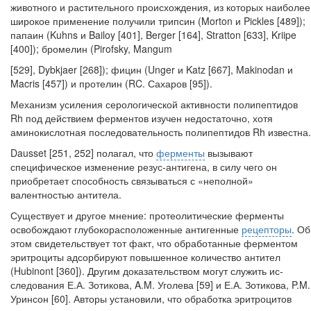
животного и растительного происхождения, из которых наиболее
широкое при­менение получили трипсин (Morton и Pickles [489]);
папаин (Kuhns и Bailoy [401], Berger [164], Stratton [633], Kriipe
[400]); бромелин (Pirofsky, Mangum
[529], Dybkjaer [268]); фицин (Unger и Katz [667], Makinodan и
Macris [457]) и протелин (RC. Сахаров [95]).
Механизм усиления серологической активности полипептидов
Rh под дей­ствием ферментов изучен недостаточно, хотя
аминокислотная последователь­ность полипептидов Rh известна.
Dausset [251, 252] полагал, что
ферменты
вызывают
специфическое измене­ние резус-антигена, в силу чего он
приобретает способность связываться с «не­полной»
валентностью антитела.
Существует и другое мнение: протеолитические ферменты
освобождают глубокорасположенные антигенные
рецепторы
. Об
этом свидетельствует тот факт, что обработанные ферментом
эритроциты адсорбируют повышенное ко­личество антител
(Hubinont [360]). Другим доказательством могут служить ис­
следования Е.А. Зотикова, A.M. Уголева [59] и Е.А. Зотикова, P.M.
Уринсон [60]. Авторы установили, что обработка эритроцитов