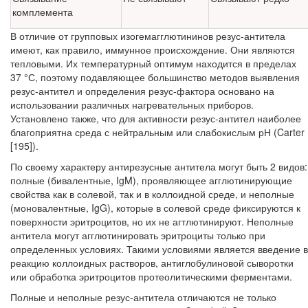
комплемента
В отличие от групповых изогемагглютининов резус-антитела
имеют, как правило, иммунное происхождение. Они являются
тепловыми. Их температурный оптимум находится в пределах
37 °С, поэтому подавляющее большинство методов выявления
резус-антител и определения резус-фактора основано на
использовании различных нагревательных приборов.
Установлено также, что для активности резус-антител наи­более
благоприятна среда с нейтральным или слабокислым рН (Carter
[195]).
По своему характеру антирезусные антитела могут быть 2 видов:
полные (би­валентные, IgM), проявляющее агглютинирующие
свойства как в солевой, так и в коллоидной среде, и неполные
(моновалентные, IgG), которые в солевой среде фик­сируются к
поверхности эритроцитов, но их не агтлютинируют. Неполные
антите­ла могут агглютинировать эритроциты только при
определенных условиях. Такими условиями является введение в
реакцию коллоидных растворов, антиглобулиновой сыворотки
или обработка эритроцитов протеолитическими ферментами.
Полные и неполные резус-антитела отличаются не только