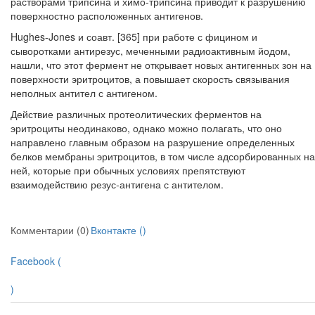
растворами трипсина и химо-трипсина приводит к разрушению
поверхностно расположенных антигенов.
Hughes-Jones и соавт. [365] при работе с фицином и
сыворотками антирезус, меченными радиоактивным йодом,
нашли, что этот фермент не открывает но­вых антигенных зон на
поверхности эритроцитов, а повышает скорость связы­вания
неполных антител с антигеном.
Действие различных протеолитических ферментов на
эритроциты неодина­ково, однако можно полагать, что оно
направлено главным образом на разру­шение определенных
белков мембраны эритроцитов, в том числе адсорбиро­ванных на
ней, которые при обычных условиях препятствуют
взаимодействию резус-антигена с антителом.
Комментарии (0)
Вконтакте (
)
Facebook (
)