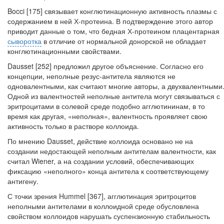
Bocci [175] связывает конглютинационную активность плазмы с
содержани­ем в ней Х-протеина. В подтверждение этого автор
приводит данные о том, что бедная Х-протеином плацентарная
сыворотка
в отличие от нормальной донор­ской не обладает
конглютинационными свойствами.
Dausset [252] предложил другое объяснение. Согласно его
концепции, непол­ные резус-антитела являются не
одновалентными, как считают многие авторы, а двухвалентными
Одной из валентностей неполные антитела могут связывать­ся с
эритроцитами в солевой среде подобно агглютининам, в то
время как дру­гая, «неполная», валентность проявляет свою
активность только в растворе кол­лоида.
По мнению Dausset, действие коллоида основано не на
создании недостаю­щей неполным антителам валентности, как
считал Wiener, а на создании усло­вий, обеспечивающих
фиксацию «неполного» конца антитела к соответствую­щему
антигену.
С точки зрения Hummel [367], агглютинация эритроцитов
неполными ан­тителами в коллоидной среде обусловлена
свойством коллоидов нарушать су­спензионную стабильность