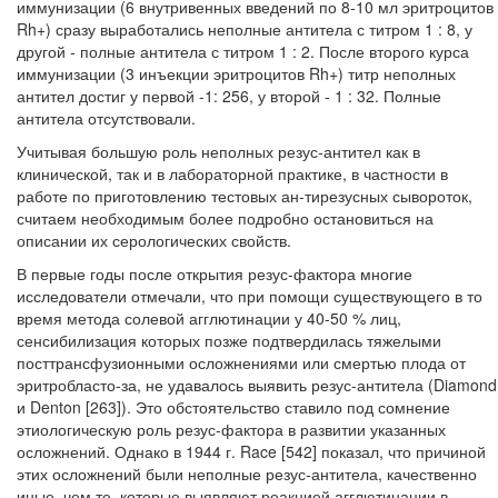
иммунизации (6 внутривенных введений по 8-10 мл эритроцитов
Rh+) сразу выработались неполные антитела с титром 1 : 8, у
другой - полные антитела с титром 1 : 2. После второго курса
иммуни­зации (3 инъекции эритроцитов Rh+) титр неполных
антител достиг у первой -1: 256, у второй - 1 : 32. Полные
антитела отсутствовали.
Учитывая большую роль неполных резус-антител как в
клинической, так и в лабораторной практике, в частности в
работе по приготовлению тестовых ан-тирезусных сывороток,
считаем необходимым более подробно остановиться на
описании их серологических свойств.
В первые годы после открытия резус-фактора многие
исследователи отме­чали, что при помощи существующего в то
время метода солевой агглютина­ции у 40-50 % лиц,
сенсибилизация которых позже подтвердилась тяжелы­ми
посттрансфузионными осложнениями или смертью плода от
эритробласто-за, не удавалось выявить резус-антитела (Diamond
и Denton [263]). Это обстоя­тельство ставило под сомнение
этиологическую роль резус-фактора в развитии указанных
осложнений. Однако в 1944 г. Race [542] показал, что причиной
этих осложнений были неполные резус-антитела, качественно
иные, чем те, которые выявляют реакцией агглютинации в