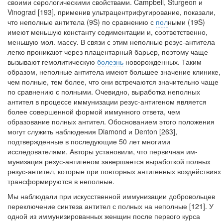
своими сероло­гическими свойствами. Campbell, Sturgeon и
Vinograd [193], применив ультра­центрифугирование, показали,
что неполные антитела (9S) по сравнению с
пол
­ными (19S)
имеют меньшую константу седиментации и, соответственно,
мень­шую мол. массу. В связи с этим неполные резус-антитела
легко проникают че­рез плацентарный барьер, поэтому чаще
вызывают гемолитическую
болезнь
новорожденных. Таким
образом, неполные антитела имеют большее значение клинике,
чем полные, тем более, что они встречаются значительно чаще
по сравнению с полными. Очевидно, выработка неполных
антител в процессе им­мунизации резус-антигеном является
более совершенной формой иммунного ответа, чем
образование полных антител. Обоснованием этого положения
мо­гут служить наблюдения Diamond и Denton [263],
подтвержденные в последу­ющие 50 лет многими
исследователями. Авторы установили, что первичная им­
мунизация резус-антигеном завершается выработкой полных
резус-антител, ко­торые при повторных антигенных воздействиях
трансформируются в неполные.
Мы наблюдали при искусственной иммунизации добровольцев
переключе­ние синтеза антител с полных на неполные [121]. У
одной из иммунизирован­ных женщин после первого курса