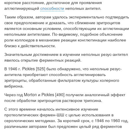
короткое расстояние, достаточное для проявления
агглютинирующей
способности
неполных антител.
Таким образом, авторам удалось экспериментально подтвердить
свое пред­положение и доказать, что сближение эритроцитов
является основным услови­ем, способствующим их агглютинации
неполными антителами. По-видимому, подобное объяснение
роли коллоидов в механизме реакции конглютинации наи­более
близко к действительности.
Значительным достижением в изучении неполных резус-антител
явилось от­крытие ферментных реакций.
В 1946 г. Pickles [525] было обнаружено, что неполные резус-
антитела при­обретают способность агглютинировать
эритроциты, обработанные фильтратом культуры холерного
вибриона.
Через год Morton и Pickles [490] получили аналогичный эффект
после обра­ботки эритроцитов раствором трипсина.
С этого времени началось интенсивное изучение
протеолитических фермен-ШШ с целью использования в
серологических методиках. За короткий срок, с 1946 по 1960 год,
различными авторами был предложен целый ряд ферментов