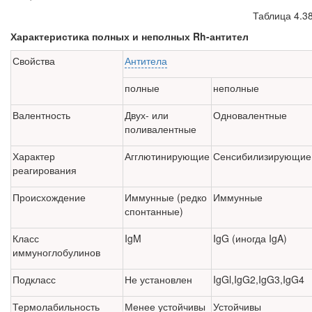
Таблица 4.3
Характеристика полных и неполных Rh-антител
Свойства
Антитела
полные
неполные
Валентность
Двух- или
Одновалентные
поливалентные
Характер
Агглютинирующие
Сенсибилизирующие
реагирования
Происхождение
Иммунные (редко
Иммунные
спонтанные)
Класс
IgM
IgG (иногда IgA)
иммуноглобулинов
Подкласс
Не установлен
IgGl,IgG2,IgG3,IgG4
Термолабильность
Менее устойчивы
Устойчивы