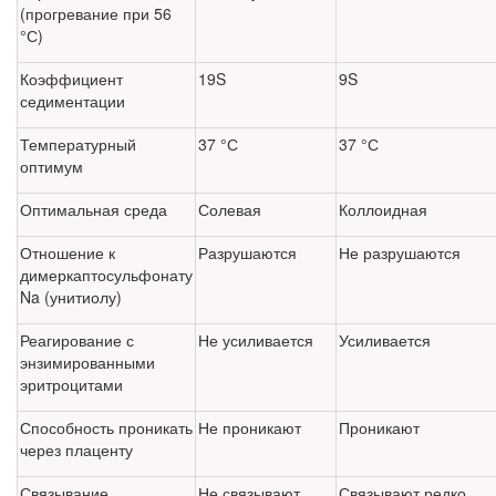
(прогревание при 56
°С)
Коэффициент
19S
9S
седиментации
Температурный
37 °С
37 °С
оптимум
Оптимальная среда
Солевая
Коллоидная
Отношение к
Разрушаются
Не разрушаются
димеркаптосульфонату
Na (унитиолу)
Реагирование с
Не усиливается
Усиливается
энзимированными
эритроцитами
Способность проникать
Не проникают
Проникают
через плаценту
Связывание
Не связывают
Связывают редко