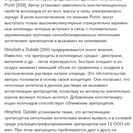
Punin [539]. Автор установил зависимость конглютинационных
свойств коллоидов от их мол. массы и силы электрического
заряда. В роли конглютининов, по мнению Punin, могут
выступать только высокомолекулярные отрицательно заряжен­
ные коллоиды, которые вступают в связь с положительно
заряженными группа­ми сенсибилизированных неполными
антителами эритроцитов и вызывают их склеивание.
Hirszfeld и Dubiski [350] придерживаются иного мнения.
Известно, что эри­троциты в коллоидных средах - декстране,
желатине и др. - легче агрегиру­ются, быстрее оседают и их
осадок занимает меньший объем по сравнению с осадком в
изотоническом растворе натрия хлорида. Это обстоятельство
авторы положили в основу своей концепции. Они полагают, что
неполные антитела в данном растворе не вызывают
агглютинации эритроцитов, поскольку их моле­кулы значительно
короче молекул полных антител. Добавление конглютиниру-
ющих коллоидов способствует сближению эритроцитов.
Hirszfeld, Dubiski установили также, что агглютинацию
эритроцитов непол­ными антителами можно вызвать и в солевой
среде ультрацентрифугировани­ем эритроцитов при 12 ООО об/
мин. При этом эритроциты приближаются друг к другу на