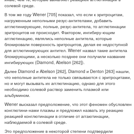
солевой среде.
В том же году Wiener [705] показал, что если к эритроцитам,
нагруженным неполными резус-антителами, добавить
агглютинирующие, полные, резус-антитела, то агглютинации
эритроцитов не происходит. Фактором, ингибиру-ющим
агглютинацию, являлись неполные антитела, которые
блокировали по­верхность эритроцитов, делая ее недоступной
для агглютинирующих антител. Wiener назвал такие антитела
блокирующими, а несколько позднее они получи­ли название
ингибирующих (Diamond, Abelson [262]).
Далее Diamond и Abelson [262], Diamond и Denton [263] нашли,
что непол­ные антитела не только связываются с эритроцитами,
но и могут вызывать их агглютинацию, однако для этого
необходимо солевой раствор заменить плазмой или
альбумином.
Wiener высказал предположение, что этот феномен обусловлен
конглютини-нами плазмы и предложил назвать эту реакцию
реакцией конглютинации в от­личие от аггаютинации,
наблюдаемой в солевой среде.
Это предположение в некоторой степени подтвердили