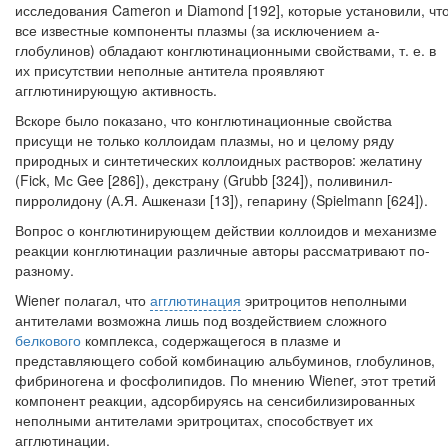
исследования Cameron и Diamond [192], которые установили, чт
все известные компоненты плаз­мы (за исключением а-
глобулинов) обладают конглютинационными свойства­ми, т. е. в
их присутствии неполные антитела проявляют
агглютинирующую ак­тивность.
Вскоре было показано, что конглютинационные свойства
присущи не только коллоидам плазмы, но и целому ряду
природных и синтетических коллоидных растворов: желатину
(Fick, Мс Gee [286]), декстрану (Grubb [324]), поливинил-
пирролидону (А.Я. Ашкенази [13]), гепарину (Spielmann [624]).
Вопрос о конглютинирующем действии коллоидов и механизме
реакции конглютинации различные авторы рассматривают по-
разному.
Wiener полагал, что
агглютинация
эритроцитов неполными
антителами воз­можна лишь под воздействием сложного
белкового
комплекса, содержащегося в плазме и
представляющего собой комбинацию альбуминов, глобулинов,
фи­бриногена и фосфолипидов. По мнению Wiener, этот третий
компонент реак­ции, адсорбируясь на сенсибилизированных
неполными антителами эритроци­тах, способствует их
агглютинации.