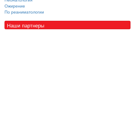
Ожирение
По реаниматологии
Наши партнеры
© 2010 - 2021 / 03-Ektb.ru
Сайт о медицине и скорой помощи
.
Все права защищены. При копировании материалов ссылка
обязательна.